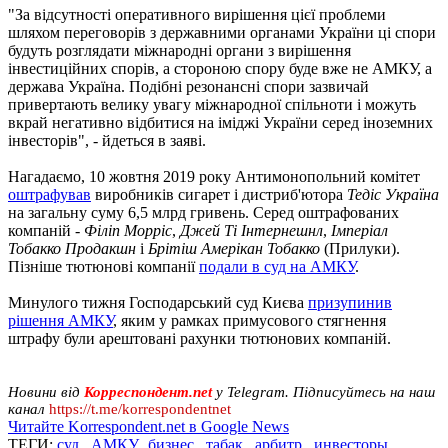
"За відсутності оперативного вирішення цієї проблеми
шляхом переговорів з державними органами України ці спори
будуть розглядати міжнародні органи з вирішення
інвестиційних спорів, а стороною спору буде вже не АМКУ, а
держава Україна. Подібні резонансні спори зазвичай
привертають велику увагу міжнародної спільноти і можуть
вкрай негативно відбитися на іміджі України серед іноземних
інвесторів", - йдеться в заяві.
Нагадаємо, 10 жовтня 2019 року Антимонопольний комітет
оштрафував
виробників сигарет і дистриб'ютора
Тедіс Україна
на загальну суму 6,5 млрд гривень. Серед оштрафованих
компаній -
Філіп Морріс
,
Джей Ті Інтернешнл
,
Імперіал
Тобакко Продакшн
і
Брітіш Амерікан Тобакко
(Прилуки).
Пізніше тютюнові компанії
подали в суд на АМКУ
.
Минулого тижня Господарський суд Києва
призупинив
рішення АМКУ
, яким у рамках примусового стягнення
штрафу були арештовані рахунки тютюнових компаній.
Новини від
Корреспондент.net
у Telegram. Підписуйтесь на наш
канал
https://t.me/korrespondentnet
Читайте Korrespondent.net в Google News
ТЕГИ:
суд
,
АМКУ
,
бизнес
,
табак
,
арбитр
,
инвесторы