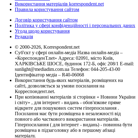
Використання матеріалів korrespondent.net
Правила користування сайтом
Договір користування сайтом
Політика у сфері конфіденційності і персональних даних
Угода щодо користування
Редакція
© 2000-2026, Korrespondent.net
Суб'єкт у сфері онлайн-медіа Назва онлайн-медіа –
«КореспонденТ.net» Адреса: 02091, місто Київ,
ХАРКІВСЬКЕ ШОСЕ, будинок 172-Б, офіс 208/1 E-mail:
sunlight@mediadim.com.ua
Телефон: 044-205-43-00
Ідентифікатор медіа – R40-06068
Використання будь-яких матеріалів, розміщених на
сайті, дозволяється за умови посилання на
Корреспондент.net.
При копіюванні матеріалів зі сторінки « Новини України
і світу» , для інтернет - видань - обов'язкове пряме
відкрите для пошукових систем гіперпосилання .
Посилання має бути розміщена в незалежності від
повного або часткового використання матеріалів.
Гіперпосилання ( для інтернет - видань) - повинна бути
розміщена в підзаголовку або в першому абзаці
матеріалу.