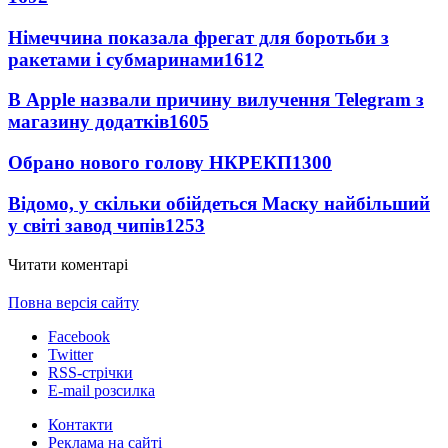
Німеччина показала фрегат для боротьби з
ракетами і субмаринами
1612
В Apple назвали причину вилучення Telegram з
магазину додатків
1605
Обрано нового голову НКРЕКП
1300
Відомо, у скільки обійдеться Маску найбільший
у світі завод чипів
1253
Читати коментарі
Повна версія сайту
Facebook
Twitter
RSS-стрічки
E-mail розсилка
Контакти
Реклама на сайті