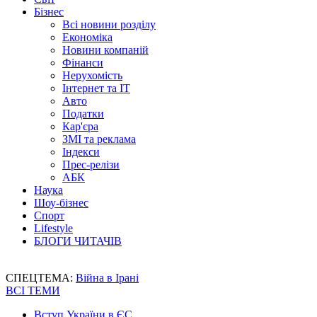
Бізнес
Всі новини розділу
Економіка
Новини компаній
Фінанси
Нерухомість
Інтернет та IT
Авто
Податки
Кар'єра
ЗМІ та реклама
Індекси
Прес-релізи
АБК
Наука
Шоу-бізнес
Спорт
Lifestyle
БЛОГИ ЧИТАЧІВ
СПЕЦТЕМА:
Війна в Ірані
ВСІ ТЕМИ
Вступ України в ЄС