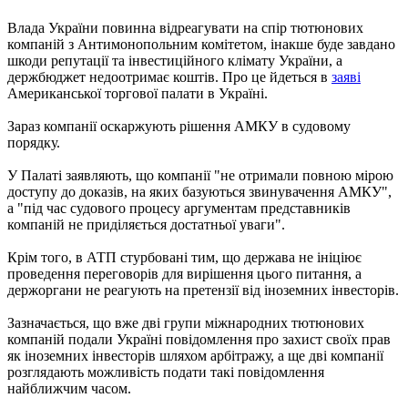
Влада України повинна відреагувати на спір тютюнових
компаній з Антимонопольним комітетом, інакше буде завдано
шкоди репутації та інвестиційного клімату України, а
держбюджет недоотримає коштів. Про це йдеться в
заяві
Американської торгової палати в Україні.
Зараз компанії оскаржують рішення АМКУ в судовому
порядку.
У Палаті заявляють, що компанії "не отримали повною мірою
доступу до доказів, на яких базуються звинувачення АМКУ",
а "під час судового процесу аргументам представників
компаній не приділяється достатньої уваги".
Крім того, в АТП стурбовані тим, що держава не ініціює
проведення переговорів для вирішення цього питання, а
держоргани не реагують на претензії від іноземних інвесторів.
Зазначається, що вже дві групи міжнародних тютюнових
компаній подали Україні повідомлення про захист своїх прав
як іноземних інвесторів шляхом арбітражу, а ще дві компанії
розглядають можливість подати такі повідомлення
найближчим часом.