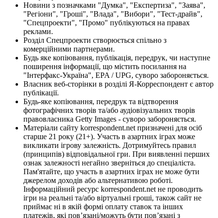
Новини з позначками "Думка", "Експертиза", "Заява",
"Регіони", "Гроші", "Влада", "Вибори", "Тест-драйв",
"Спецпроекти", "Промо" публікуються на правах
реклами.
Розділ Спецпроекти створюється спільно з
комерційними партнерами.
Будь яке копіювання, публікація, передрук, чи наступне
поширення інформації, що містить посилання на
"Інтерфакс-Україна", EPA / UPG, суворо забороняється.
Власник веб-сторінки в розділі Я-Корреспондент є автор
публікації.
Будь-яке копіювання, передрук та відтворення
фотографічних творів та/або аудіовізуальних творів
правовласника Getty Images - суворо забороняється.
Матеріали сайту korrespondent.net призначені для осіб
старше 21 року (21+). Участь в азартних іграх може
викликати ігрову залежність. Дотримуйтесь правил
(принципів) відповідальної гри. При виявленні перших
ознак залежності негайно зверніться до спеціаліста.
Пам'ятайте, що участь в азартних іграх не може бути
джерелом доходів або альтернативою роботі.
Інформаційний ресурс korrespondent.net не проводить
ігри на реальні та/або віртуальні гроші, також сайт не
приймає ні в якій формі оплату ставок та інших
платежів, які пов’язані/можуть бути пов’язані з