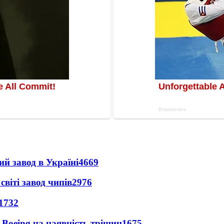
ий завод в Україні
4669
світі завод чипів
2976
1732
 Boeing на наявність тріщин
1675