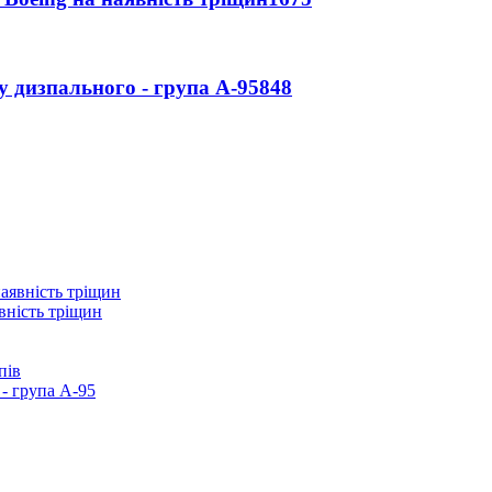
у дизпального - група А-95
848
вність тріщин
пів
- група А-95