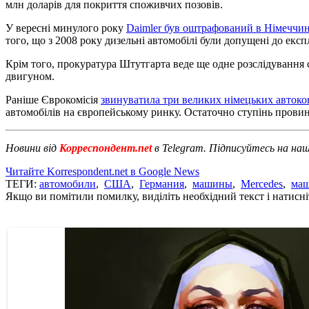
млн доларів для покриття споживчих позовів.
У вересні минулого року
Daimler був оштрафований в Німеччин
того, що з 2008 року дизельні автомобілі були допущені до експ
Крім того, прокуратура Штутгарта веде ще одне розслідування
двигуном.
Раніше Єврокомісія
звинуватила три великих німецьких авток
автомобілів на європейському ринку. Остаточно ступінь провин
Новини від
Корреспондент.net
в Telegram. Підписуйтесь на на
Читайте Korrespondent.net в Google News
ТЕГИ:
автомобили
,
США
,
Германия
,
машины
,
Mercedes
,
ма
Якщо ви помітили помилку, виділіть необхідний текст і натисніт