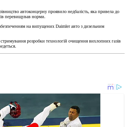
рівництво автоконцерну проявило недбалість, яка привела до
дків перевищував норми.
забезпеченням на випущених Daimler авто з дизельним
ою стримування розробки технологій очищення вихлопних газів
едеться.