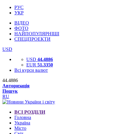
РУС
УКР
ВІДЕО
ФОТО
НАЙПОПУЛЯРНІШІ
СПЕЦПРОЕКТИ
USD
USD
44.4886
EUR
51.3350
Всі курси валют
44.4886
Авторизація
Пошук
RU
ВСІ РОЗДІЛИ
Головна
Україна
Місто
Світ