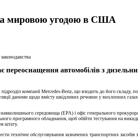
 за мировою угодою в США
 законодавства
ає переоснащення автомобілів з дизельн
підрозділ компанії Mercedes-Benz, що входить до його складу, 
ляції даними щодо вмісту шкідливих речовин у вихлопних газах
 навколишнього середовища (EPA) і офіс генерального прокурор
льного програмного обладнання, щоб обійти тестування на викиди
ам штату.
сти технічне обслуговування зазначених транспортних засобів з