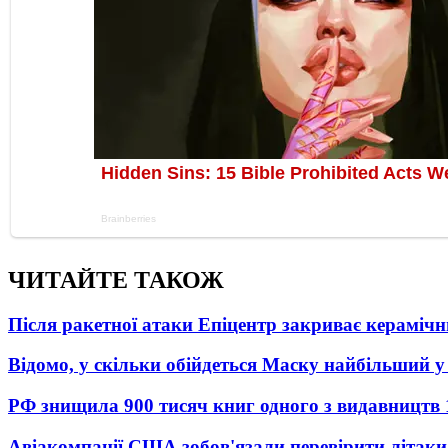
ЧИТАЙТЕ ТАКОЖ
Після ракетної атаки Епіцентр закриває керамічн
Відомо, у скільки обійдеться Маску найбільший у 
РФ знищила 900 тисяч книг одного з видавництв
Авіакомпанії США зобов'язали перевірити літаки