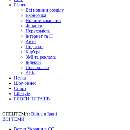
Бізнес
Всі новини розділу
Економіка
Новини компаній
Фінанси
Нерухомість
Інтернет та IT
Авто
Податки
Кар'єра
ЗМІ та реклама
Індекси
Прес-релізи
АБК
Наука
Шоу-бізнес
Спорт
Lifestyle
БЛОГИ ЧИТАЧІВ
СПЕЦТЕМА:
Війна в Ірані
ВСІ ТЕМИ
Вступ України в ЄС