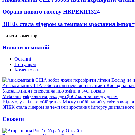
Обрано нового голову НКРЕКП
1324
ЗПЕК стала лідером за темпами зростання імпорт
Читати коментарі
Новини компаній
Останні
Популярні
Коментовані
Авіакомпанії США зобов'язали перевірити літаки Boeing на ная
Укрзалізниця попередила про зміни в русі поїздів
Meta оштрафували на рекордні $567 млн за шкоду дітям
Відомо, у скільки обійдеться Маску найбільший у світі завод чи
ЗПЕК стала лідером за темпами зростання імпорту дизпального 
Сюжети