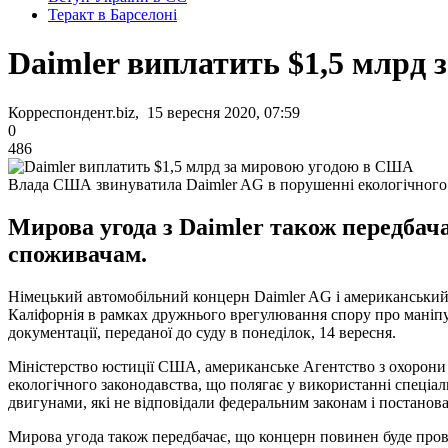
Теракт в Барселоні
Daimler виплатить $1,5 млрд
Корреспондент.biz, 15 вересня 2020, 07:59
0
486
Влада США звинуватила Daimler AG в порушенні екологічного
Мирова угода з Daimler також передбач
споживачам.
Німецький автомобільний концерн Daimler AG і американський 
Каліфорнія в рамках дружнього врегулювання спору про маніпу
документації, переданої до суду в понеділок, 14 вересня.
Міністерство юстиції США, американське Агентство з охорони
екологічного законодавства, що полягає у використанні спеціа
двигунами, які не відповідали федеральним законам і постанов
Мирова угода також передбачає, що концерн повинен буде прове