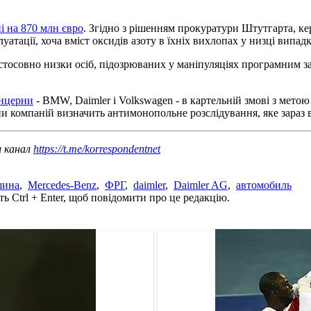
і на 870 млн євро
. Згідно з рішенням прокуратури Штутгарта, ке
луатації, хоча вміст оксидів азоту в їхніх вихлопах у низці випа
 стосовно низки осіб, підозрюваних у маніпуляціях програмним 
онцерни
- BMW, Daimler і Volkswagen - в картельній змові з мет
и компаній визначить антимонопольне розслідування, яке зараз в
ш канал
https://t.me/korrespondentnet
шина
,
Mercedes-Benz
,
ФРГ
,
daimler
,
Daimler AG
,
автомобиль
ь Ctrl + Enter, щоб повідомити про це редакцію.