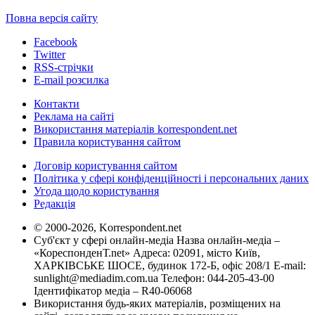
Повна версія сайту
Facebook
Twitter
RSS-стрічки
E-mail розсилка
Контакти
Реклама на сайті
Використання матеріалів korrespondent.net
Правила користування сайтом
Договір користування сайтом
Політика у сфері конфіденційності і персональних даних
Угода щодо користування
Редакція
© 2000-2026, Korrespondent.net
Суб'єкт у сфері онлайн-медіа Назва онлайн-медіа –
«КореспонденТ.net» Адреса: 02091, місто Київ,
ХАРКІВСЬКЕ ШОСЕ, будинок 172-Б, офіс 208/1 E-mail:
sunlight@mediadim.com.ua
Телефон: 044-205-43-00
Ідентифікатор медіа – R40-06068
Використання будь-яких матеріалів, розміщених на