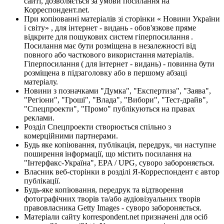
сайті, дозволяється за умови посилання на
Корреспондент.net.
При копіюванні матеріалів зі сторінки « Новини України
і світу» , для інтернет - видань - обов'язкове пряме
відкрите для пошукових систем гіперпосилання .
Посилання має бути розміщена в незалежності від
повного або часткового використання матеріалів.
Гіперпосилання ( для інтернет - видань) - повинна бути
розміщена в підзаголовку або в першому абзаці
матеріалу.
Новини з позначками "Думка", "Експертиза", "Заява",
"Регіони", "Гроші", "Влада", "Вибори", "Тест-драйв",
"Спецпроекти", "Промо" публікуються на правах
реклами.
Розділ Спецпроекти створюється спільно з
комерційними партнерами.
Будь яке копіювання, публікація, передрук, чи наступне
поширення інформації, що містить посилання на
"Інтерфакс-Україна", EPA / UPG, суворо забороняється.
Власник веб-сторінки в розділі Я-Корреспондент є автор
публікації.
Будь-яке копіювання, передрук та відтворення
фотографічних творів та/або аудіовізуальних творів
правовласника Getty Images - суворо забороняється.
Матеріали сайту korrespondent.net призначені для осіб