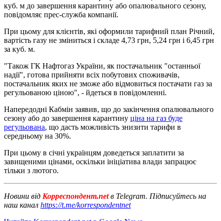
куб. м до завершення карантину або опалювального сезону,
повідомляє прес-служба компанії.
При цьому для клієнтів, які оформили тарифний план Річний,
вартість газу не зміниться і складе 4,73 грн, 5,24 грн і 6,45 грн
за куб. м.
"Також ГК Нафтогаз України, як постачальник "останньої
надії", готова прийняти всіх побутових споживачів,
постачальник яких не зможе або відмовиться постачати газ за
регульованою ціною", - йдеться в повідомленні.
Напередодні Кабмін заявив, що до закінчення опалювального
сезону або до завершення карантину
ціна на газ буде
регульована
, що дасть можливість знизити тарифи в
середньому на 30%.
При цьому в січні українцям доведеться заплатити за
завищеними цінами, оскільки ініціатива влади запрацює
тільки з лютого.
Новини від
Корреспондент.net
в Telegram. Підписуйтесь на
наш канал
https://t.me/korrespondentnet