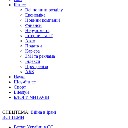
Бізнес
Всі новини розділу
Економіка
Новини компаній
Фінанси
Нерухомість
Інтернет та IT
Авто
Податки
Кар'єра
ЗМІ та реклама
Індекси
Прес-релізи
АБК
Наука
Шоу-бізнес
Спорт
Lifestyle
БЛОГИ ЧИТАЧІВ
СПЕЦТЕМА:
Війна в Ірані
ВСІ ТЕМИ
Вступ України в ЄС