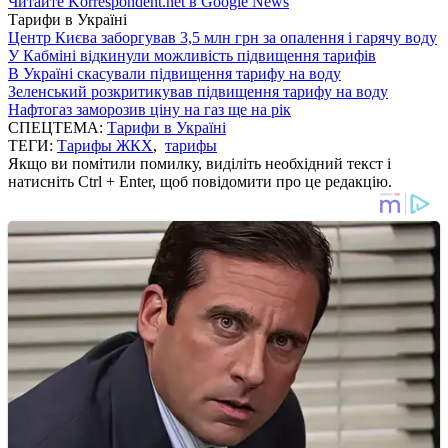
Читайте Korrespondent.net в Google News
Тарифи в Україні
Центр Києва заборгував 3,5 млн грн за опалення і гарячу воду
У Кабміні відкинули можливість підвищення тарифів
В Україні скасували підвищення тарифу на воду
Зеленський розкритикував підвищення тарифу на воду
Нафтогаз заморозив ціну на газ ще на рік
СПЕЦТЕМА:
Тарифи в Україні
ТЕГИ:
Тарифы ЖКХ
,
тарифы
Якщо ви помітили помилку, виділіть необхідний текст і
натисніть Ctrl + Enter, щоб повідомити про це редакцію.