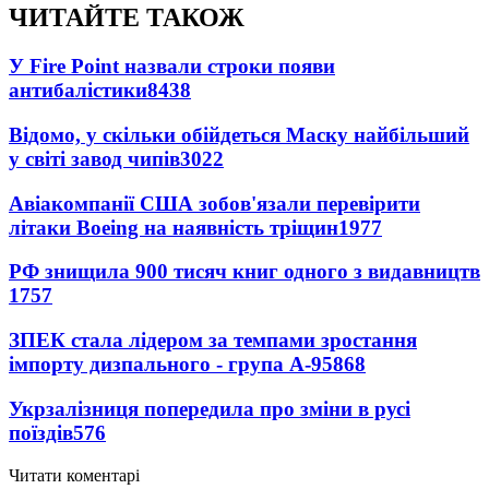
ЧИТАЙТЕ ТАКОЖ
У Fire Point назвали строки появи
антибалістики
8438
Відомо, у скільки обійдеться Маску найбільший
у світі завод чипів
3022
Авіакомпанії США зобов'язали перевірити
літаки Boeing на наявність тріщин
1977
РФ знищила 900 тисяч книг одного з видавництв
1757
ЗПЕК стала лідером за темпами зростання
імпорту дизпального - група А-95
868
Укрзалізниця попередила про зміни в русі
поїздів
576
Читати коментарі