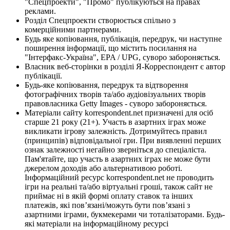
"Спецпроекти", "Промо" публікуються на правах
реклами.
Розділ Спецпроекти створюється спільно з
комерційними партнерами.
Будь яке копіювання, публікація, передрук, чи наступне
поширення інформації, що містить посилання на
"Інтерфакс-Україна", EPA / UPG, суворо забороняється.
Власник веб-сторінки в розділі Я-Корреспондент є автор
публікації.
Будь-яке копіювання, передрук та відтворення
фотографічних творів та/або аудіовізуальних творів
правовласника Getty Images - суворо забороняється.
Матеріали сайту korrespondent.net призначені для осіб
старше 21 року (21+). Участь в азартних іграх може
викликати ігрову залежність. Дотримуйтесь правил
(принципів) відповідальної гри. При виявленні перших
ознак залежності негайно зверніться до спеціаліста.
Пам'ятайте, що участь в азартних іграх не може бути
джерелом доходів або альтернативою роботі.
Інформаційний ресурс korrespondent.net не проводить
ігри на реальні та/або віртуальні гроші, також сайт не
приймає ні в якій формі оплату ставок та інших
платежів, які пов’язані/можуть бути пов’язані з
азартними іграми, букмекерами чи тоталізаторами. Будь-
які матеріали на інформаційному ресурсі