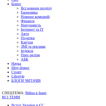
Бізнес
Всі новини розділу
Економіка
Новини компаній
Фінанси
Нерухомість
Інтернет та IT
Авто
Податки
Кар'єра
ЗМІ та реклама
Індекси
Прес-релізи
АБК
Наука
Шоу-бізнес
Спорт
Lifestyle
БЛОГИ ЧИТАЧІВ
СПЕЦТЕМА:
Війна в Ірані
ВСІ ТЕМИ
Вступ України в ЄС