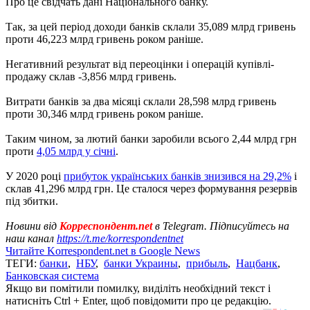
Про це свідчать дані Національного банку.
Так, за цей період доходи банків склали 35,089 млрд гривень
проти 46,223 млрд гривень роком раніше.
Негативний результат від переоцінки і операцій купівлі-
продажу склав -3,856 млрд гривень.
Витрати банків за два місяці склали 28,598 млрд гривень
проти 30,346 млрд гривень роком раніше.
Таким чином, за лютий банки заробили всього 2,44 млрд грн
проти
4,05 млрд у січні
.
У 2020 році
прибуток українських банків знизився на 29,2%
і
склав 41,296 млрд грн. Це сталося через формування резервів
під збитки.
Новини від
Корреспондент.net
в Telegram. Підписуйтесь на
наш канал
https://t.me/korrespondentnet
Читайте Korrespondent.net в Google News
ТЕГИ:
банки
,
НБУ
,
банки Украины
,
прибыль
,
Нацбанк
,
Банковская система
Якщо ви помітили помилку, виділіть необхідний текст і
натисніть Ctrl + Enter, щоб повідомити про це редакцію.