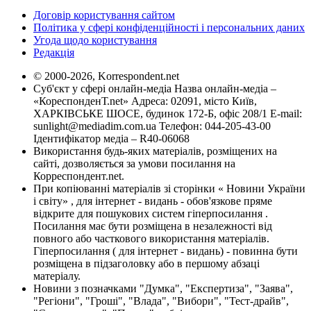
Договір користування сайтом
Політика у сфері конфіденційності і персональних даних
Угода щодо користування
Редакція
© 2000-2026, Korrespondent.net
Суб'єкт у сфері онлайн-медіа Назва онлайн-медіа –
«КореспонденТ.net» Адреса: 02091, місто Київ,
ХАРКІВСЬКЕ ШОСЕ, будинок 172-Б, офіс 208/1 E-mail:
sunlight@mediadim.com.ua
Телефон: 044-205-43-00
Ідентифікатор медіа – R40-06068
Використання будь-яких матеріалів, розміщених на
сайті, дозволяється за умови посилання на
Корреспондент.net.
При копіюванні матеріалів зі сторінки « Новини України
і світу» , для інтернет - видань - обов'язкове пряме
відкрите для пошукових систем гіперпосилання .
Посилання має бути розміщена в незалежності від
повного або часткового використання матеріалів.
Гіперпосилання ( для інтернет - видань) - повинна бути
розміщена в підзаголовку або в першому абзаці
матеріалу.
Новини з позначками "Думка", "Експертиза", "Заява",
"Регіони", "Гроші", "Влада", "Вибори", "Тест-драйв",