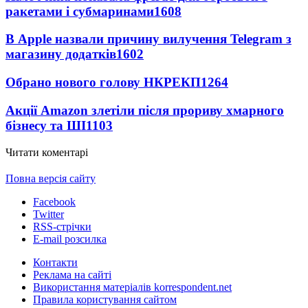
ракетами і субмаринами
1608
В Apple назвали причину вилучення Telegram з
магазину додатків
1602
Обрано нового голову НКРЕКП
1264
Акції Amazon злетіли після прориву хмарного
бізнесу та ШІ
1103
Читати коментарі
Повна версія сайту
Facebook
Twitter
RSS-стрічки
E-mail розсилка
Контакти
Реклама на сайті
Використання матеріалів korrespondent.net
Правила користування сайтом