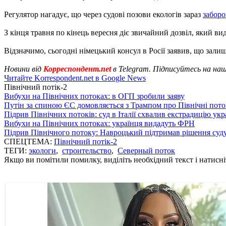
Регулятор нагадує, що через судові позови екологів зараз
заборо
З кінця травня по кінець вересня діє звичайний дозвіл, який вид
Відзначимо, сьогодні німецький консул в Росії заявив, що зал
Новини від
Корреспондент.net
в Telegram. Підписуйтесь на на
Читайте Korrespondent.net в Google News
Північний потік-2
Вибухи на Північних потоках: в ОГП зробили заяву
Путін за спиною ЄС домовляється з Трампом про Північні пото
Підрив Північних потоків: суд в Італії схвалив екстрадицію укр
Вибухи на Північних потоках: українця видадуть ФРН
Підрив Північного потоку: Навроцький підтримав рішення суд
СПЕЦТЕМА:
Північний потік-2
ТЕГИ:
экологи
,
строительство
,
Северный поток
Якщо ви помітили помилку, виділіть необхідний текст і натисніт