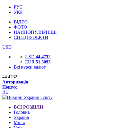
РУС
УКР
ВІДЕО
ФОТО
НАЙПОПУЛЯРНІШІ
СПЕЦПРОЕКТИ
USD
USD
44.4732
EUR
51.3093
Всі курси валют
44.4732
Авторизація
Пошук
RU
ВСІ РОЗДІЛИ
Головна
Україна
Місто
Світ