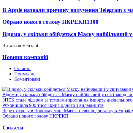
В Apple назвали причину вилучення Telegram з м
Обрано нового голову НКРЕКП
1300
Відомо, у скільки обійдеться Маску найбільший у 
Читати коментарі
Новини компаній
Останні
Популярні
Коментовані
Відомо, у скільки обійдеться Маску найбільший у світі завод чи
ЗПЕК стала лідером за темпами зростання імпорту дизпального 
РФ знищила 900 тисяч книг одного з видавництв
Через загрозу в Чорному морі Maersk перевів доставку в Україн
Обрано нового голову НКРЕКП
Сюжети