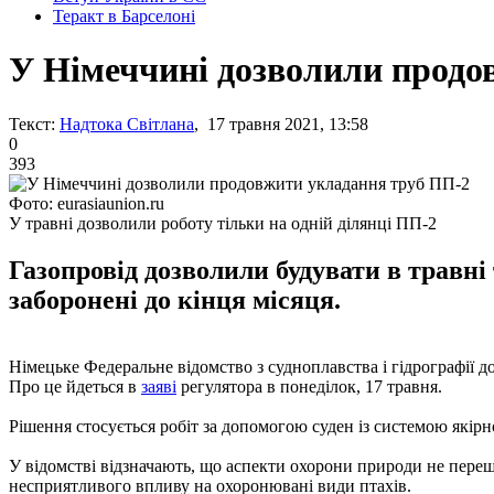
Теракт в Барселоні
У Німеччині дозволили продо
Текст:
Надтока Світлана
, 17 травня 2021, 13:58
0
393
Фото: eurasiaunion.ru
У травні дозволили роботу тільки на одній ділянці ПП-2
Газопровід дозволили будувати в травні
заборонені до кінця місяця.
Німецьке Федеральне відомство з судноплавства і гідрографії д
Про це йдеться в
заяві
регулятора в понеділок, 17 травня.
Рішення стосується робіт за допомогою суден із системою якір
У відомстві відзначають, що аспекти охорони природи не переш
несприятливого впливу на охоронювані види птахів.