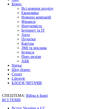
Бізнес
Всі новини розділу
Економіка
Новини компаній
Фінанси
Нерухомість
Інтернет та IT
Авто
Податки
Кар'єра
ЗМІ та реклама
Індекси
Прес-релізи
АБК
Наука
Шоу-бізнес
Спорт
Lifestyle
БЛОГИ ЧИТАЧІВ
СПЕЦТЕМА:
Війна в Ірані
ВСІ ТЕМИ
Вступ України в ЄС