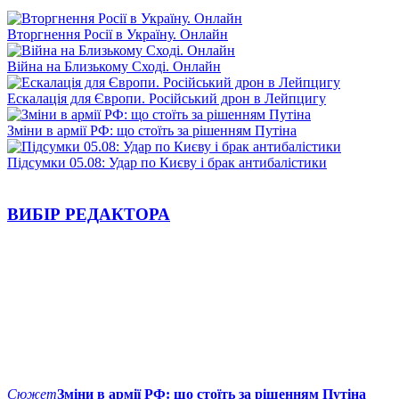
Вторгнення Росії в Україну. Онлайн
Війна на Близькому Сході. Онлайн
Ескалація для Європи. Російський дрон в Лейпцигу
Зміни в армії РФ: що стоїть за рішенням Путіна
Підсумки 05.08: Удар по Києву і брак антибалістики
ВИБІР РЕДАКТОРА
Сюжет
Зміни в армії РФ: що стоїть за рішенням Путіна