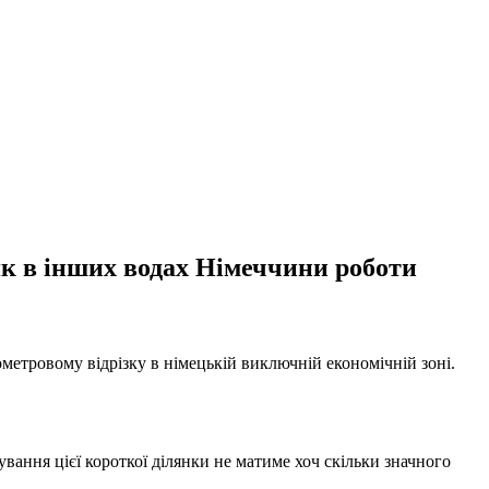
 як в інших водах Німеччини роботи
ометровому відрізку в німецькій виключній економічній зоні.
ання цієї короткої ділянки не матиме хоч скільки значного