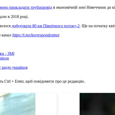
нено прокладати трубопровід
в економічній зоні Німеччини до к
али в 2018 році.
ишилося
добудувати 80 км Північного потоку-2
. Ще на початку кв
ш канал
https://t.me/korrespondentnet
ки - ЗМІ
аїнця
у щодо українця
ь Ctrl + Enter, щоб повідомити про це редакцію.