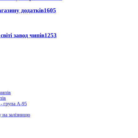
агазину додатків
1605
світі завод чипів
1253
пів
- група А-95
у на залізницю