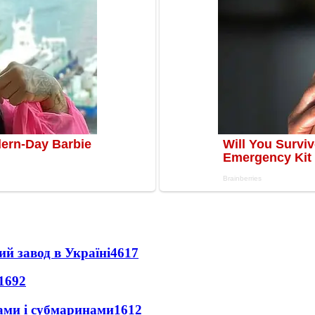
ий завод в Україні
4617
1692
ами і субмаринами
1612