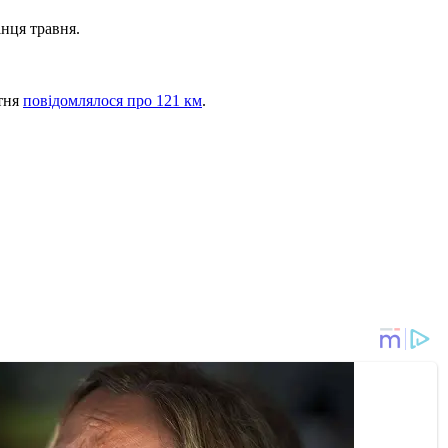
інця травня.
ітня
повідомлялося про 121 км
.