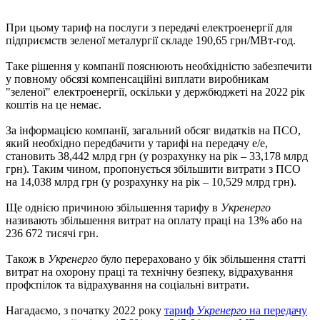
При цьому тариф на послуги з передачі електроенергії для
підприємств зеленої металургії складе 190,65 грн/МВт-год.
Таке рішення у компанії пояснюють необхідністю забезпечити
у повному обсязі компенсаційні виплати виробникам
"зеленої" електроенергії, оскільки у держбюджеті на 2022 рік
коштів на це немає.
За інформацією компанії, загальний обсяг видатків на ПСО,
який необхідно передбачити у тарифі на передачу е/е,
становить 38,442 млрд грн (у розрахунку на рік – 33,178 млрд
грн). Таким чином, пропонується збільшити витрати з ПСО
на 14,038 млрд грн (у розрахунку на рік – 10,529 млрд грн).
Ще однією причиною збільшення тарифу в
Укренерго
називають збільшення витрат на оплату праці на 13% або на
236 672 тисячі грн.
Також в
Укренерго
було перераховано у бік збільшення статті
витрат на охорону праці та технічну безпеку, відрахування
профспілок та відрахування на соціальні витрати.
Нагадаємо, з початку 2022 року
тариф
Укренерго
на передачу