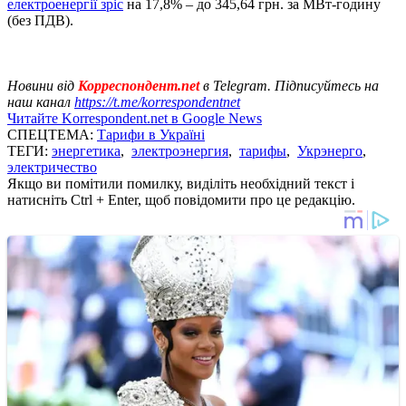
електроенергії зріс
на 17,8% – до 345,64 грн. за МВт-годину
(без ПДВ).
Новини від
Корреспондент.net
в Telegram. Підписуйтесь на
наш канал
https://t.me/korrespondentnet
Читайте Korrespondent.net в Google News
СПЕЦТЕМА:
Тарифи в Україні
ТЕГИ:
энергетика
,
электроэнергия
,
тарифы
,
Укрэнерго
,
электричество
Якщо ви помітили помилку, виділіть необхідний текст і
натисніть Ctrl + Enter, щоб повідомити про це редакцію.