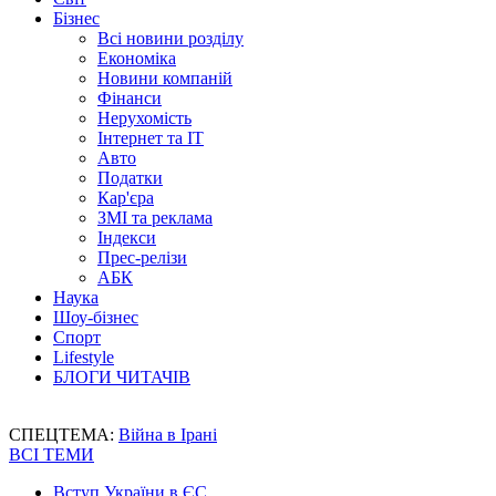
Бізнес
Всі новини розділу
Економіка
Новини компаній
Фінанси
Нерухомість
Інтернет та IT
Авто
Податки
Кар'єра
ЗМІ та реклама
Індекси
Прес-релізи
АБК
Наука
Шоу-бізнес
Спорт
Lifestyle
БЛОГИ ЧИТАЧІВ
СПЕЦТЕМА:
Війна в Ірані
ВСІ ТЕМИ
Вступ України в ЄС