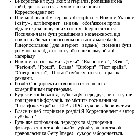
Використання будь-яких матеріалів, розміщених на
сайті, дозволяється за умови посилання на
Корреспондент.net.
При копіюванні матеріалів зі сторінки « Новини України
і світу» , для інтернет - видань - обов'язкове пряме
відкрите для пошукових систем гіперпосилання .
Посилання має бути розміщена в незалежності від
повного або часткового використання матеріалів.
Гіперпосилання ( для інтернет - видань) - повинна бути
розміщена в підзаголовку або в першому абзаці
матеріалу.
Новини з позначками "Думка", "Експертиза", "Заява",
"Регіони", "Гроші", "Влада", "Вибори", "Тест-драйв",
"Спецпроекти", "Промо" публікуються на правах
реклами.
Розділ Спецпроекти створюється спільно з
комерційними партнерами.
Будь яке копіювання, публікація, передрук, чи наступне
поширення інформації, що містить посилання на
"Інтерфакс-Україна", EPA / UPG, суворо забороняється.
Власник веб-сторінки в розділі Я-Корреспондент є автор
публікації.
Будь-яке копіювання, передрук та відтворення
фотографічних творів та/або аудіовізуальних творів
правовласника Getty Images - суворо забороняється.