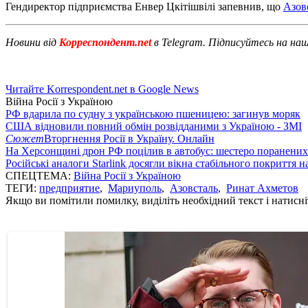
Гендиректор підприємства Енвер Цкітішвілі запевнив, що
Азовс
Новини від
Корреспондент.net
в Telegram. Підписуйтесь на на
Читайте Korrespondent.net в Google News
Війна Росії з Україною
РФ вдарила по судну з українською пшеницею: загинув моряк
США відновили повний обмін розвідданими з Україною - ЗМІ
Сюжет
Вторгнення Росії в Україну. Онлайн
На Херсонщині дрон РФ поцілив в автобус: шестеро поранених
Російські аналоги Starlink досягли вікна стабільного покриття 
СПЕЦТЕМА:
Війна Росії з Україною
ТЕГИ:
предприятие
,
Мариуполь
,
Азовсталь
,
Ринат Ахметов
Якщо ви помітили помилку, виділіть необхідний текст і натисніт