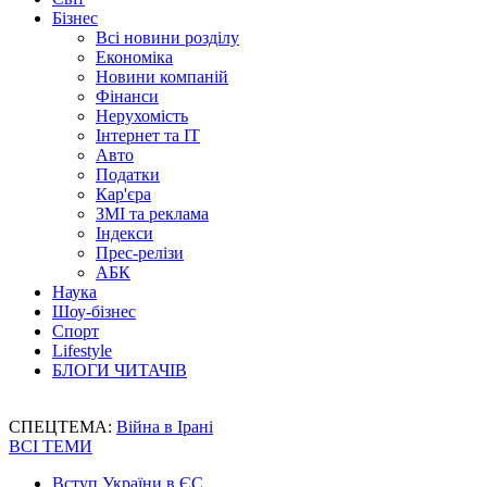
Бізнес
Всі новини розділу
Економіка
Новини компаній
Фінанси
Нерухомість
Інтернет та IT
Авто
Податки
Кар'єра
ЗМІ та реклама
Індекси
Прес-релізи
АБК
Наука
Шоу-бізнес
Спорт
Lifestyle
БЛОГИ ЧИТАЧІВ
СПЕЦТЕМА:
Війна в Ірані
ВСІ ТЕМИ
Вступ України в ЄС