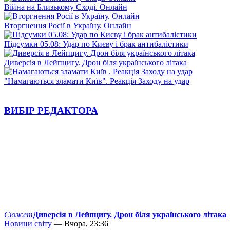
Війна на Близькому Сході. Онлайн
Вторгнення Росії в Україну. Онлайн
Підсумки 05.08: Удар по Києву і брак антибалістики
Диверсія в Лейпцигу. Дрон біля українського літака
"Намагаються зламати Київ". Реакція Заходу на удар
ВИБІР РЕДАКТОРА
Сюжет
Диверсія в Лейпцигу. Дрон біля українського літака
Новини світу
— Вчора, 23:36