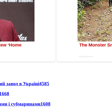
ий завод в Україні
4585
1668
ами і субмаринами
1608