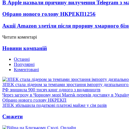
В Apple назвали причину вилучення Telegram з м
Обрано нового голову НКРЕКП
1256
Акції Amazon злетіли після прориву хмарного біз
Читати коментарі
Новини компаній
Останні
Популярні
Коментовані
ЗПЕК стала лідером за темпами зростання імпорту дизпального 
РФ знищила 900 тисяч книг одного з видавництв
Через загрозу в Чорному морі Maersk перевів доставку в Україн
Обрано нового голову НКРЕКП
ЗПЕК збільшила податкові платежі майже у сім разів
Сюжети