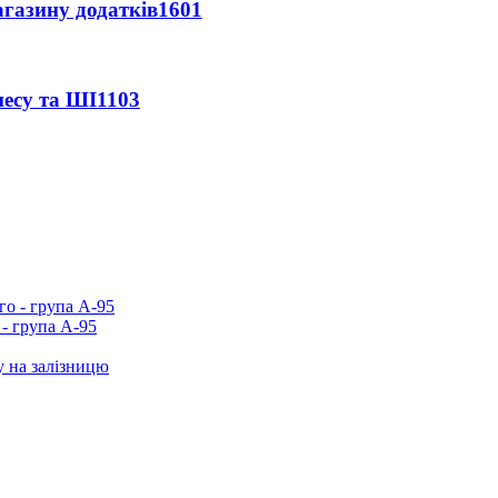
агазину додатків
1601
несу та ШІ
1103
- група А-95
у на залізницю