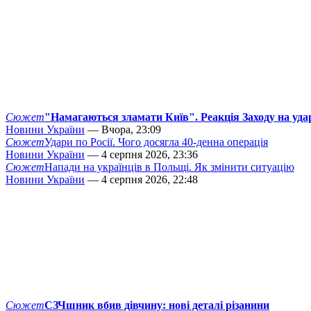
Сюжет
"Намагаються зламати Київ". Реакція Заходу на уда
Новини України
— Вчора, 23:09
Сюжет
Удари по Росії. Чого досягла 40-денна операція
Новини України
— 4 серпня 2026, 23:36
Сюжет
Напади на українців в Польщі. Як змінити ситуацію
Новини України
— 4 серпня 2026, 22:48
Сюжет
СЗЧшник вбив дівчину: нові деталі різанини