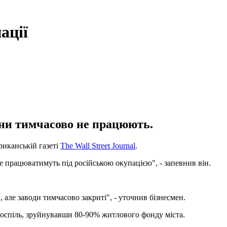
ації
они тимчасово не працюють.
риканській газеті
The Wall Street Journal
.
е працюватимуть під російською окупацією", - запевнив він.
 але заводи тимчасово закриті", - уточнив бізнесмен.
поспіль, зруйнувавши 80-90% житлового фонду міста.