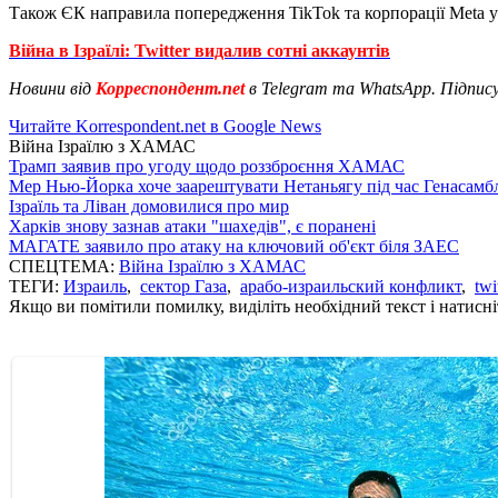
Також ЄК направила попередження TikTok та корпорації Meta у 
Війна в Ізраїлі: Twitter видалив сотні аккаунтів
Новини від
Корреспондент.net
в Telegram та WhatsApp. Підпис
Читайте Korrespondent.net в Google News
Війна Ізраїлю з ХАМАС
Трамп заявив про угоду щодо роззброєння ХАМАС
Мер Нью-Йорка хоче заарештувати Нетаньягу під час Генасам
Ізраїль та Ліван домовилися про мир
Харків знову зазнав атаки "шахедів", є поранені
МАГАТЕ заявило про атаку на ключовий об'єкт біля ЗАЕС
СПЕЦТЕМА:
Війна Ізраїлю з ХАМАС
ТЕГИ:
Израиль
,
сектор Газа
,
арабо-израильский конфликт
,
twi
Якщо ви помітили помилку, виділіть необхідний текст і натисніт