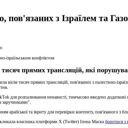
о, пов'язаних з Ізраїлем та Газ
ино-ізраїльським конфліктом
тисяч прямих трансляцій, які порушувал
ла вісім тисяч прямих трансляцій, пов'язаних з палестино-ізраї
тня.
ikTok для розпалювання ненависті, тимчасово введено додаткові
із заручниками".
ням арабської та івриту для перевірки контенту, пов'язаного з б
 закликала власника платформи X (Twitter) Ілона Маска
боротися з