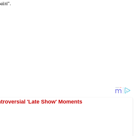
їлі".