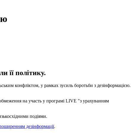
ою
и її політику.
льським конфліктом, у рамках зусиль боротьби з дезінформацією.
 обмеження на участь у програмі LIVE "з урахуванням
лизькосхідними подіями.
 поширенням дезінформації
.