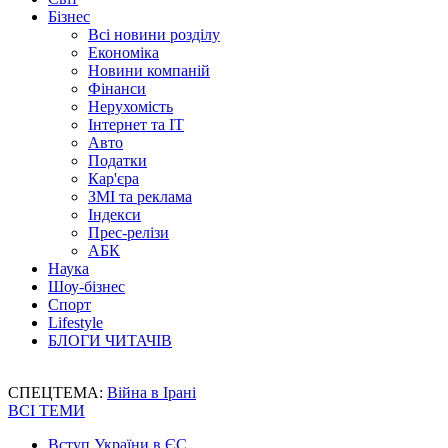
Бізнес
Всі новини розділу
Економіка
Новини компаній
Фінанси
Нерухомість
Інтернет та IT
Авто
Податки
Кар'єра
ЗМІ та реклама
Індекси
Прес-релізи
АБК
Наука
Шоу-бізнес
Спорт
Lifestyle
БЛОГИ ЧИТАЧІВ
СПЕЦТЕМА:
Війна в Ірані
ВСІ ТЕМИ
Вступ України в ЄС