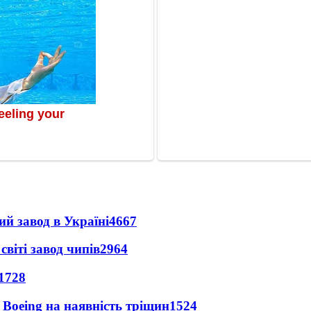
ий завод в Україні
4667
світі завод чипів
2964
1728
 Boeing на наявність тріщин
1524