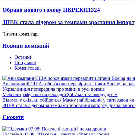
Обрано нового голову НКРЕКП
1324
ЗПЕК стала лідером за темпами зростання імпорт
Читати коментарі
Новини компаній
Останні
Популярні
Коментовані
Авіакомпанії США зобов'язали перевірити літаки Boeing на ная
Укрзалізниця попередила про зміни в русі поїздів
Meta оштрафували на рекордні $567 млн за шкоду дітям
Відомо, у скільки обійдеться Маску найбільший у світі завод чи
ЗПЕК стала лідером за темпами зростання імпорту дизпального 
Сюжети
Підсумки 07.08: "Пекельні" санкції і "парад" дронів