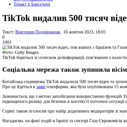
Теракт в Барселоні
TikTok видалив 500 тисяч віде
Текст:
Виктория Подорожная
, 16 жовтня 2023, 18:05
0
1003
Фото: Getty Images
TikTok бореться зі сплеском дезінформації, пов'язаним з палест
Соціальна мережа також зупинила вісім 
Китайська соцмережа TikTok видалила 500 тисяч відео та зупини
Про це йдеться в
заяві
платформи, яка була опублікована 15 жов
Зазначається, що з метою запобігання використанню функцій T
підвищеного ризику для безпеки в контексті поточної ситуації 
Сервіс також оголосив про набір додаткових модераторів зі знан
Нагадаємо, на фоні подій в Ізраїлі та секторі Газа Єврокомісія