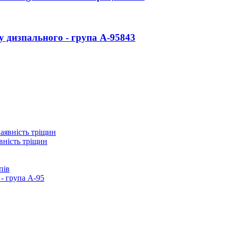
у дизпального - група А-95
843
вність тріщин
пів
- група А-95