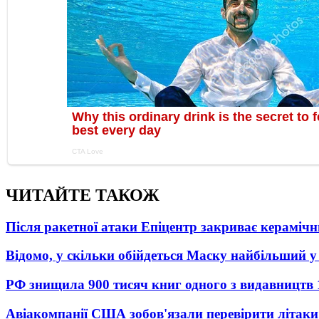
ЧИТАЙТЕ ТАКОЖ
Після ракетної атаки Епіцентр закриває керамічн
Відомо, у скільки обійдеться Маску найбільший у 
РФ знищила 900 тисяч книг одного з видавництв
Авіакомпанії США зобов'язали перевірити літаки