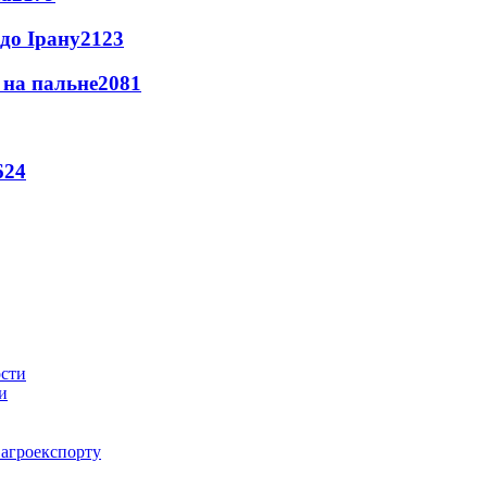
до Ірану
2123
и на пальне
2081
624
и
 агроекспорту