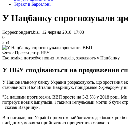
Теракт в Барселоні
У Нацбанку спрогнозували з
Корреспондент.biz, 12 червня 2018, 17:03
0
253
Фото: Пресс-центр НБУ
Економіка потребує нових імпульсів, заявляють у Нацбанку
У НБУ сподіваються на продовження спі
У Національному банку України розраховують, що зростання ек
стабільності НБУ Віталій Ваврищук, повідомляє
Укрінформ
у ві
"За нашими прогнозами, ВВП зросте на 3-3,5% у 2018 році. Ми 
потребує нових імпульсів, і такими імпульсами могли б бути ст
- сказав Ваврищук.
Він нагадав, що Україні протягом найближчих декількох років 
вигідних умовах за прийнятною процентною ставкою.