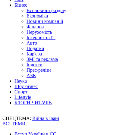
Бізнес
Всі новини розділу
Економіка
Новини компаній
Фінанси
Нерухомість
Інтернет та IT
Авто
Податки
Кар'єра
ЗМІ та реклама
Індекси
Прес-релізи
АБК
Наука
Шоу-бізнес
Спорт
Lifestyle
БЛОГИ ЧИТАЧІВ
СПЕЦТЕМА:
Війна в Ірані
ВСІ ТЕМИ
Вступ України в ЄС