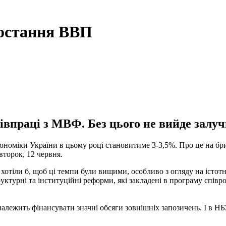
ростання ВВП
впраці з МВФ. Без цього не вийде залуч
ономіки України в цьому році становитиме 3-3,5%. Про це на бр
второк, 12 червня.
хотіли б, щоб ці темпи були вищими, особливо з огляду на істот
руктурні та інституційні реформи, які закладені в програму спі
належить фінансувати значні обсяги зовнішніх запозичень. І в Н