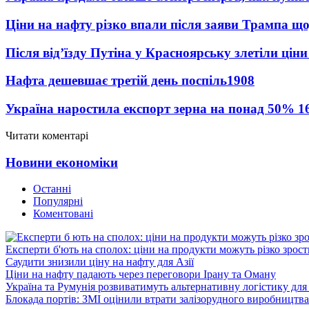
Ціни на нафту різко впали після заяви Трампа що
Після від’їзду Путіна у Красноярську злетіли цін
Нафта дешевшає третій день поспіль
1908
Україна наростила експорт зерна на понад 50%
1
Читати коментарі
Новини економіки
Останні
Популярні
Коментовані
Експерти б'ють на сполох: ціни на продукти можуть різко зрост
Саудити знизили ціну на нафту для Азії
Ціни на нафту падають через переговори Ірану та Оману
Україна та Румунія розвиватимуть альтернативну логістику для
Блокада портів: ЗМІ оцінили втрати залізорудного виробництва