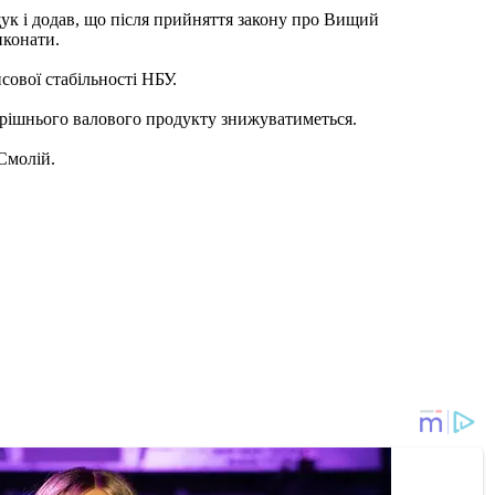
к і додав, що після прийняття закону про Вищий
иконати.
сової стабільності НБУ.
утрішнього валового продукту знижуватиметься.
Смолій.