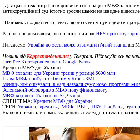
"Для цього теж потрібно відновити співпрацю з МВФ та іншим
антикорупційний суд істотно зросли шанси на швидке відновле
"Нацбанк сподівається і чекає, що до осені ми увійдемо в прог
Раніше повідомлялося, що на поточний рік
НБУ прогнозує зро
Нагадаємо,
Україна до осені може отримати п'ятий транш
від М
Новини від
Корреспондент.net
у Telegram. Підписуйтесь на на
Читайте Korrespondent.net в Google News
Кредити МВФ для України
МВФ схвалив для України транш у розмірі $690 млн
Глава МВФ прибула з візитом у Київ - ЗМІ
Менше, ніж очікували: в Раді назвали суму нової програми М
Зеленський обговорив з МВФ нову фіндопомогу
МВФ виділить Україні ще $2,2 млрд
СПЕЦТЕМА:
Кредити МВФ для України
ТЕГИ:
Украина
,
кредиты
,
МВФ
,
ВВП
,
НБУ
,
Нацбанк
,
транш
Якщо ви помітили помилку, виділіть необхідний текст і натисніт