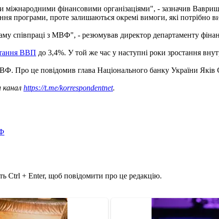
и міжнародними фінансовими організаціями", - зазначив Ваврищу
ння програми, проте залишаються окремі вимоги, які потрібно в
раму співпраці з МВФ", - резюмував директор департаменту фінан
стання ВВП
до 3,4%. У той же час у наступні роки зростання вн
ВФ. Про це повідомив глава Національного банку України Яків 
ш канал
https://t.me/korrespondentnet
.
ВФ
ь Ctrl + Enter, щоб повідомити про це редакцію.