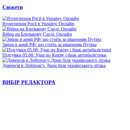
Сюжети
Вторгнення Росії в Україну. Онлайн
Війна на Близькому Сході. Онлайн
Зміни в армії РФ: що стоїть за рішенням Путіна
Підсумки 05.08: Удар по Києву і брак антибалістики
Диверсія в Лейпцигу. Дрон біля українського літака
ВИБІР РЕДАКТОРА