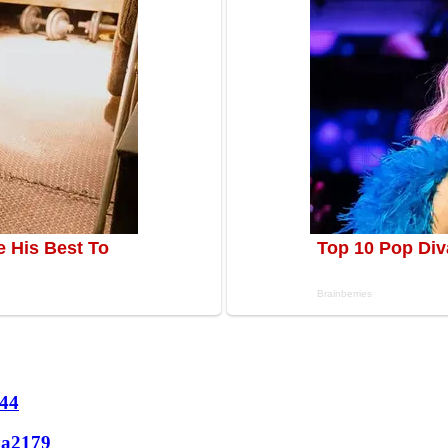
44
ла
2179