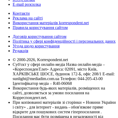
E-mail розсилка
Контакти
Реклама на сайті
Використання матеріалів korrespondent.net
Правила користування сайтом
Договір користування сайтом
Політика у сфері конфіденційності і персональних даних
Угода щодо користування
Редакція
© 2000-2026, Korrespondent.net
Суб'єкт у сфері онлайн-медіа Назва онлайн-медіа –
«КореспонденТ.net» Адреса: 02091, місто Київ,
ХАРКІВСЬКЕ ШОСЕ, будинок 172-Б, офіс 208/1 E-mail:
sunlight@mediadim.com.ua
Телефон: 044-205-43-00
Ідентифікатор медіа – R40-06068
Використання будь-яких матеріалів, розміщених на
сайті, дозволяється за умови посилання на
Корреспондент.net.
При копіюванні матеріалів зі сторінки « Новини України
і світу» , для інтернет - видань - обов'язкове пряме
відкрите для пошукових систем гіперпосилання .
Посилання має бути розміщена в незалежності від