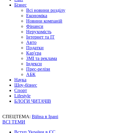
Бізнес
Всі новини розділу
Економіка
Новини компаній
Фінанси
Нерухомість
Інтернет та IT
Авто
Податки
Кар'єра
ЗМІ та реклама
Індекси
Прес-релізи
АБК
Наука
Шоу-бізнес
Спорт
Lifestyle
БЛОГИ ЧИТАЧІВ
СПЕЦТЕМА:
Війна в Ірані
ВСІ ТЕМИ
Вступ України в ЄС