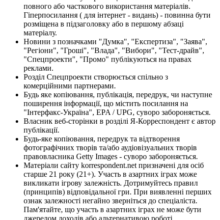
повного або часткового використання матеріалів.
Гіперпосилання ( для інтернет - видань) - повинна бути
розміщена в підзаголовку або в першому абзаці
матеріалу.
Новини з позначками "Думка", "Експертиза", "Заява",
"Регіони", "Гроші", "Влада", "Вибори", "Тест-драйв",
"Спецпроекти", "Промо" публікуються на правах
реклами.
Розділ Спецпроекти створюється спільно з
комерційними партнерами.
Будь яке копіювання, публікація, передрук, чи наступне
поширення інформації, що містить посилання на
"Інтерфакс-Україна", EPA / UPG, суворо забороняється.
Власник веб-сторінки в розділі Я-Корреспондент є автор
публікації.
Будь-яке копіювання, передрук та відтворення
фотографічних творів та/або аудіовізуальних творів
правовласника Getty Images - суворо забороняється.
Матеріали сайту korrespondent.net призначені для осіб
старше 21 року (21+). Участь в азартних іграх може
викликати ігрову залежність. Дотримуйтесь правил
(принципів) відповідальної гри. При виявленні перших
ознак залежності негайно зверніться до спеціаліста.
Пам'ятайте, що участь в азартних іграх не може бути
джерелом доходів або альтернативою роботі.