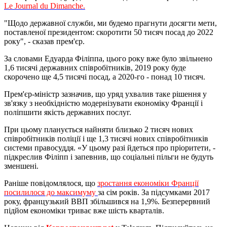
Le Journal du Dimanche.
"Щодо державної служби, ми будемо прагнути досягти мети,
поставленої президентом: скоротити 50 тисяч посад до 2022
року", - сказав прем'єр.
За словами Едуарда Філіппа, цього року вже було звільнено
1,6 тисячі державних співробітників, 2019 року буде
скорочено ще 4,5 тисячі посад, а 2020-го - понад 10 тисяч.
Прем'єр-міністр зазначив, що уряд ухвалив таке рішення у
зв'язку з необхідністю модернізувати економіку Франції і
поліпшити якість державних послуг.
При цьому планується найняти близько 2 тисяч нових
співробітників поліції і ще 1,3 тисячі нових співробітників
системи правосуддя. «У цьому разі йдеться про пріоритети, -
підкреслив Філіпп і запевнив, що соціальні пільги не будуть
зменшені.
Раніше повідомлялося, що
зростання економіки Франції
посилилося до максимуму
за сім років. За підсумками 2017
року, французький ВВП збільшився на 1,9%. Безперервний
підйом економіки триває вже шість кварталів.