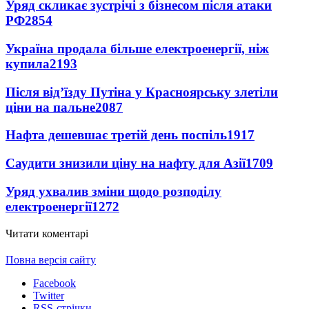
Уряд скликає зустрічі з бізнесом після атаки
РФ
2854
Україна продала більше електроенергії, ніж
купила
2193
Після від’їзду Путіна у Красноярську злетіли
ціни на пальне
2087
Нафта дешевшає третій день поспіль
1917
Саудити знизили ціну на нафту для Азії
1709
Уряд ухвалив зміни щодо розподілу
електроенергії
1272
Читати коментарі
Повна версія сайту
Facebook
Twitter
RSS-стрічки