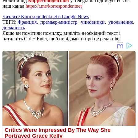
Новини від
Корреспондент.net
у Telegram. Підписуйтесь на
наш канал
https://t.me/korrespondentnet
Читайте Korrespondent.net в Google News
ТЕГИ:
Франция
,
премьер-министр
,
чиновники
,
увольнение
,
должность
Якщо ви помітили помилку, виділіть необхідний текст і
натисніть Ctrl + Enter, щоб повідомити про це редакцію.