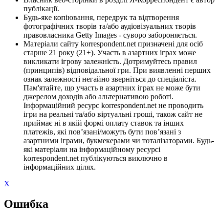
публікації.
Будь-яке копіювання, передрук та відтворення
фотографічних творів та/або аудіовізуальних творів
правовласника Getty Images - суворо забороняється.
Матеріали сайту korrespondent.net призначені для осіб
старше 21 року (21+). Участь в азартних іграх може
викликати ігрову залежність. Дотримуйтесь правил
(принципів) відповідальної гри. При виявленні перших
ознак залежності негайно зверніться до спеціаліста.
Пам'ятайте, що участь в азартних іграх не може бути
джерелом доходів або альтернативою роботі.
Інформаційний ресурс korrespondent.net не проводить
ігри на реальні та/або віртуальні гроші, також сайт не
приймає ні в якій формі оплату ставок та інших
платежів, які пов’язані/можуть бути пов’язані з
азартними іграми, букмекерами чи тоталізаторами. Будь-
які матеріали на інформаційному ресурсі
korrespondent.net публікуються виключно в
інформаційних цілях.
X
Ошибка