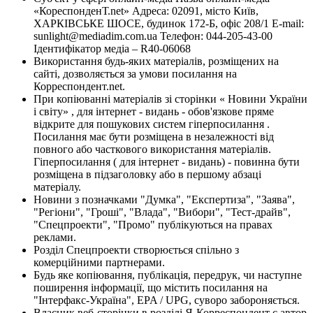
«КореспонденТ.net» Адреса: 02091, місто Київ,
ХАРКІВСЬКЕ ШОСЕ, будинок 172-Б, офіс 208/1 E-mail:
sunlight@mediadim.com.ua
Телефон: 044-205-43-00
Ідентифікатор медіа – R40-06068
Використання будь-яких матеріалів, розміщених на
сайті, дозволяється за умови посилання на
Корреспондент.net.
При копіюванні матеріалів зі сторінки « Новини України
і світу» , для інтернет - видань - обов'язкове пряме
відкрите для пошукових систем гіперпосилання .
Посилання має бути розміщена в незалежності від
повного або часткового використання матеріалів.
Гіперпосилання ( для інтернет - видань) - повинна бути
розміщена в підзаголовку або в першому абзаці
матеріалу.
Новини з позначками "Думка", "Експертиза", "Заява",
"Регіони", "Гроші", "Влада", "Вибори", "Тест-драйв",
"Спецпроекти", "Промо" публікуються на правах
реклами.
Розділ Спецпроекти створюється спільно з
комерційними партнерами.
Будь яке копіювання, публікація, передрук, чи наступне
поширення інформації, що містить посилання на
"Інтерфакс-Україна", EPA / UPG, суворо забороняється.
Власник веб-сторінки в розділі Я-Корреспондент є автор