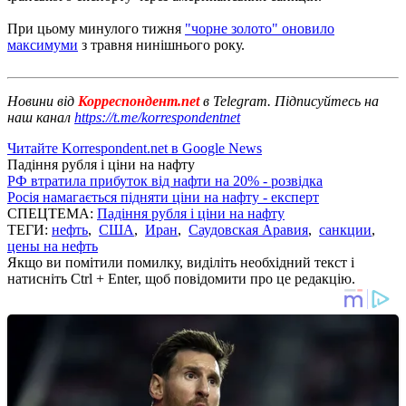
При цьому минулого тижня
"чорне золото" оновило
максимуми
з травня нинішнього року.
Новини від
Корреспондент.net
в Telegram. Підписуйтесь на
наш канал
https://t.me/korrespondentnet
Читайте Korrespondent.net в Google News
Падіння рубля і ціни на нафту
РФ втратила прибуток від нафти на 20% - розвідка
Росія намагається підняти ціни на нафту - експерт
СПЕЦТЕМА:
Падіння рубля і ціни на нафту
ТЕГИ:
нефть
,
США
,
Иран
,
Саудовская Аравия
,
санкции
,
цены на нефть
Якщо ви помітили помилку, виділіть необхідний текст і
натисніть Ctrl + Enter, щоб повідомити про це редакцію.