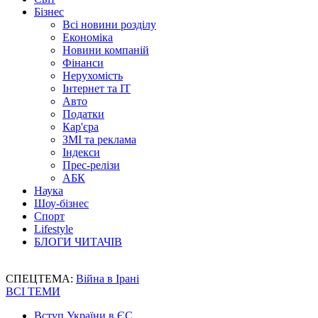
Бізнес
Всі новини розділу
Економіка
Новини компаній
Фінанси
Нерухомість
Інтернет та IT
Авто
Податки
Кар'єра
ЗМІ та реклама
Індекси
Прес-релізи
АБК
Наука
Шоу-бізнес
Спорт
Lifestyle
БЛОГИ ЧИТАЧІВ
СПЕЦТЕМА:
Війна в Ірані
ВСІ ТЕМИ
Вступ України в ЄС