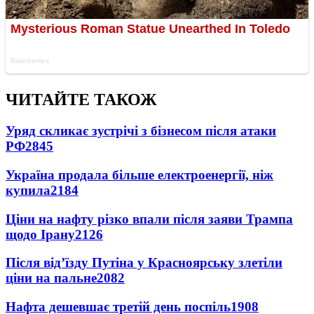
ЧИТАЙТЕ ТАКОЖ
Уряд скликає зустрічі з бізнесом після атаки
РФ
2845
Україна продала більше електроенергії, ніж
купила
2184
Ціни на нафту різко впали після заяви Трампа
щодо Ірану
2126
Після від’їзду Путіна у Красноярську злетіли
ціни на пальне
2082
Нафта дешевшає третій день поспіль
1908