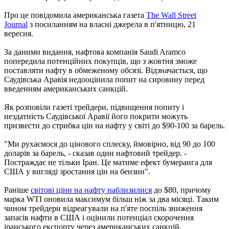
Про це повідомила американська газета
The Wall Street
Journal
з посиланням на власні джерела в п'ятницю, 21
вересня.
За даними видання, нафтова компанія Saudi Aramco
попередила потенційних покупців, що з жовтня зможе
поставляти нафту в обмеженому обсязі. Відзначається, що
Саудівська Аравія недооцінила попит на сировину перед
введенням американських санкцій.
Як розповіли газеті трейдери, підвищення попиту і
нездатність Саудівської Аравії його покрити можуть
призвести до стрибка цін на нафту у світі до $90-100 за барель.
"Ми рухаємося до цінового сплеску, ймовірно, від 90 до 100
доларів за барель, - сказав один нафтовий трейдер. -
Постраждає не тільки Іран. Це матиме ефект бумеранга для
США у вигляді зростання цін на бензин".
Раніше
світові ціни на нафту наблизилися
до $80, причому
марка WTI оновила максимум більш ніж за два місяці. Таким
чином трейдери відреагували на п'яте поспіль зниження
запасів нафти в США і оцінили потенціал скорочення
іранського експорту через американських санкцій.