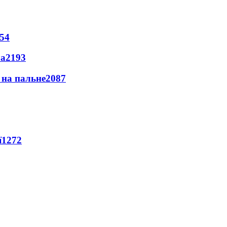
54
ла
2193
и на пальне
2087
ї
1272