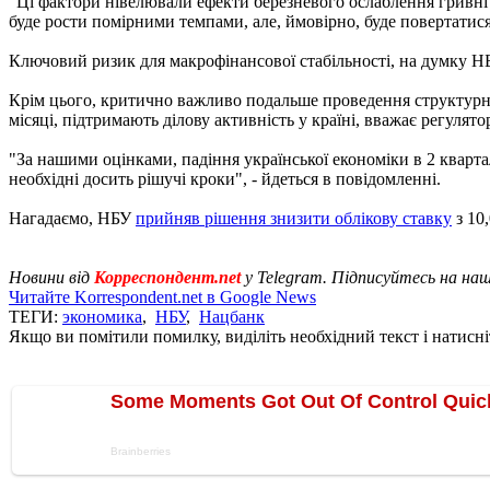
"Ці фактори нівелювали ефекти березневого ослаблення гривні і
буде рости помірними темпами, але, ймовірно, буде повертатися 
Ключовий ризик для макрофінансової стабільності, на думку НБУ
Крім цього, критично важливо подальше проведення структурни
місяці, підтримають ділову активність у країні, вважає регулято
"За нашими оцінками, падіння української економіки в 2 кварт
необхідні досить рішучі кроки", - йдеться в повідомленні.
Нагадаємо, НБУ
прийняв рішення знизити облікову ставку
з 10,
Новини від
Корреспондент.net
у Telegram. Підписуйтесь на на
Читайте Korrespondent.net в Google News
ТЕГИ:
экономика
,
НБУ
,
Нацбанк
Якщо ви помітили помилку, виділіть необхідний текст і натисніт