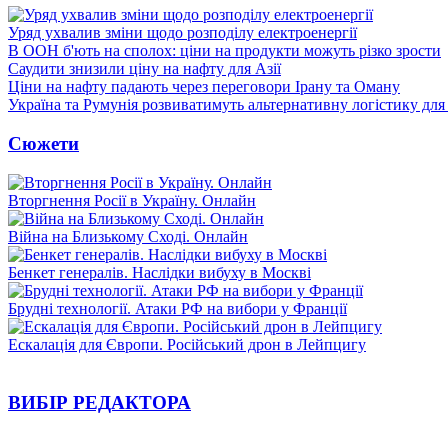
Уряд ухвалив зміни щодо розподілу електроенергії
В ООН б'ють на сполох: ціни на продукти можуть різко зрости
Саудити знизили ціну на нафту для Азії
Ціни на нафту падають через переговори Ірану та Оману
Україна та Румунія розвиватимуть альтернативну логістику для
Сюжети
Вторгнення Росії в Україну. Онлайн
Війна на Близькому Сході. Онлайн
Бенкет генералів. Наслідки вибуху в Москві
Брудні технології. Атаки РФ на вибори у Франції
Ескалація для Європи. Російський дрон в Лейпцигу
ВИБІР РЕДАКТОРА