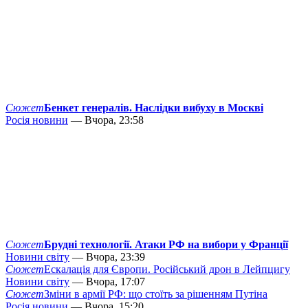
Сюжет
Бенкет генералів. Наслідки вибуху в Москві
Росія новини
— Вчора, 23:58
Сюжет
Брудні технології. Атаки РФ на вибори у Франції
Новини світу
— Вчора, 23:39
Сюжет
Ескалація для Європи. Російський дрон в Лейпцигу
Новини світу
— Вчора, 17:07
Сюжет
Зміни в армії РФ: що стоїть за рішенням Путіна
Росія новини
— Вчора, 15:20