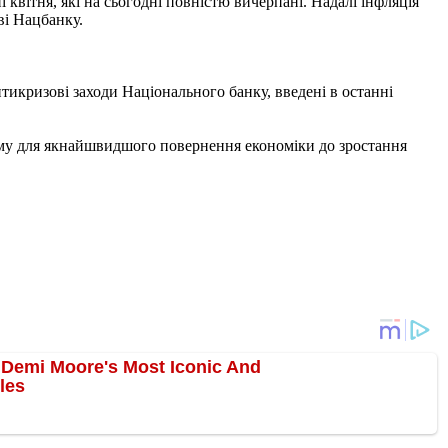
квітня, які на сьогодні повністю вичерпані. Надалі інфляція
ві Нацбанку.
икризові заходи Національного банку, введені в останні
 Тому для якнайшвидшого повернення економіки до зростання