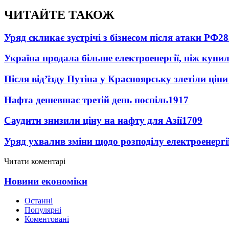
ЧИТАЙТЕ ТАКОЖ
Уряд скликає зустрічі з бізнесом після атаки РФ
28
Україна продала більше електроенергії, ніж купи
Після від’їзду Путіна у Красноярську злетіли цін
Нафта дешевшає третій день поспіль
1917
Саудити знизили ціну на нафту для Азії
1709
Уряд ухвалив зміни щодо розподілу електроенергі
Читати коментарі
Новини економіки
Останні
Популярні
Коментовані