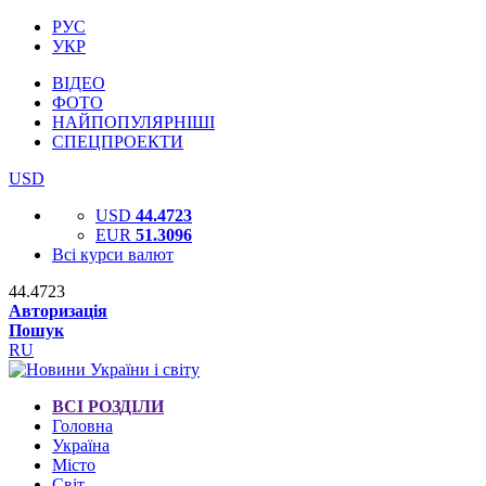
РУС
УКР
ВІДЕО
ФОТО
НАЙПОПУЛЯРНІШІ
СПЕЦПРОЕКТИ
USD
USD
44.4723
EUR
51.3096
Всі курси валют
44.4723
Авторизація
Пошук
RU
ВСІ РОЗДІЛИ
Головна
Україна
Місто
Світ