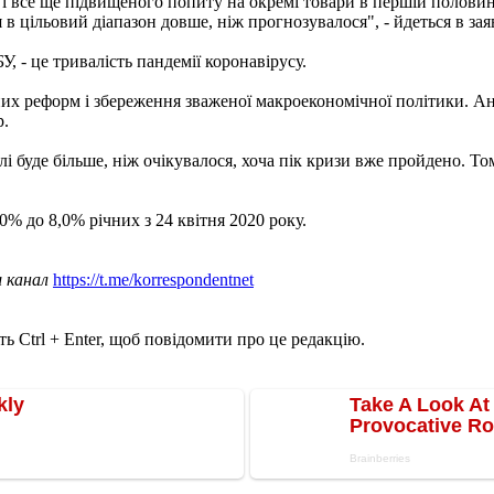
 все ще підвищеного попиту на окремі товари в першій половині 
в цільовий діапазон довше, ніж прогнозувалося", - йдеться в зая
, - це тривалість пандемії коронавірусу.
х реформ і збереження зваженої макроекономічної політики. Ант
р.
алі буде більше, ніж очікувалося, хоча пік кризи вже пройдено.
0% до 8,0% річних з 24 квітня 2020 року.
ш канал
https://t.me/korrespondentnet
ь Ctrl + Enter, щоб повідомити про це редакцію.