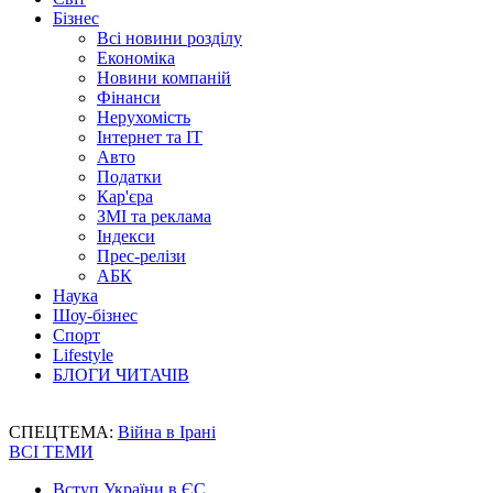
Бізнес
Всі новини розділу
Економіка
Новини компаній
Фінанси
Нерухомість
Інтернет та IT
Авто
Податки
Кар'єра
ЗМІ та реклама
Індекси
Прес-релізи
АБК
Наука
Шоу-бізнес
Спорт
Lifestyle
БЛОГИ ЧИТАЧІВ
СПЕЦТЕМА:
Війна в Ірані
ВСІ ТЕМИ
Вступ України в ЄС