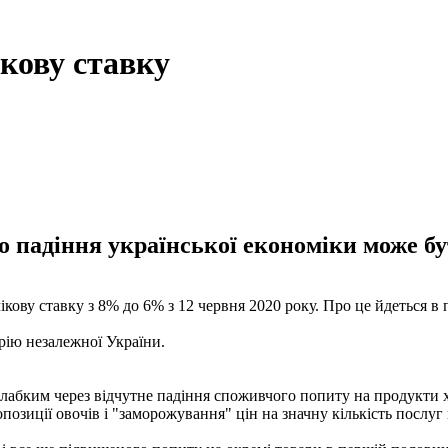
кову ставку
 падіння української економіки може бу
ву ставку з 8% до 6% з 12 червня 2020 року. Про це йдеться в п
орію незалежної України.
слабким через відчутне падіння споживчого попиту на продукти х
озиції овочів і "заморожування" цін на значну кількість послуг 