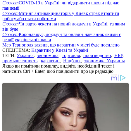
Сюжет
COVID-19 в Україні: чи відкривати школи під час
пандемії
Сюжет
Мітинг антивакцинаторів у Києві: страх втратити
роботу або стати роботами
Сюжет
Чи варто чекати на новий локдаун в Україні, та яким
він буде
Сюжет
Коронавірус, локдаун та онлайн-навчання: якими є
реалії української школи
Мер Тернополя заявив, що карантин у місті буде посилено
СПЕЦТЕМА:
Карантин у Києві та Україні
ТЕГИ:
Украина
,
экономика
,
торговля
,
производство
,
НБУ
,
промышленность
,
карантин
,
Нацбанк
,
экономика Украины
Якщо ви помітили помилку, виділіть необхідний текст і
натисніть Ctrl + Enter, щоб повідомити про це редакцію.