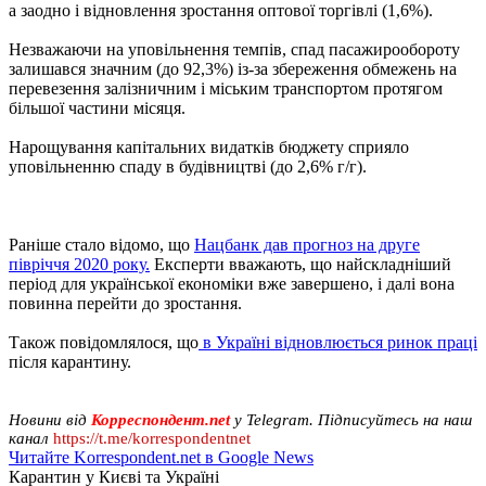
а заодно і відновлення зростання оптової торгівлі (1,6%).
Незважаючи на уповільнення темпів, спад пасажирообороту
залишався значним (до 92,3%) із-за збереження обмежень на
перевезення залізничним і міським транспортом протягом
більшої частини місяця.
Нарощування капітальних видатків бюджету сприяло
уповільненню спаду в будівництві (до 2,6% г/г).
Раніше стало відомо, що
Нацбанк дав прогноз на друге
півріччя 2020 року.
Експерти вважають, що найскладніший
період для української економіки вже завершено, і далі вона
повинна перейти до зростання.
Також повідомлялося, що
в Україні відновлюється ринок праці
після карантину.
Новини від
Корреспондент.net
у Telegram. Підписуйтесь на наш
канал
https://t.me/korrespondentnet
Читайте Korrespondent.net в Google News
Карантин у Києві та Україні