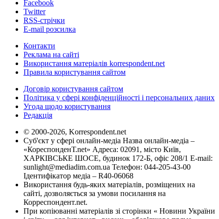
Facebook
Twitter
RSS-стрічки
E-mail розсилка
Контакти
Реклама на сайті
Використання матеріалів korrespondent.net
Правила користування сайтом
Договір користування сайтом
Політика у сфері конфіденційності і персональних даних
Угода щодо користування
Редакція
© 2000-2026, Korrespondent.net
Суб'єкт у сфері онлайн-медіа Назва онлайн-медіа –
«КореспонденТ.net» Адреса: 02091, місто Київ,
ХАРКІВСЬКЕ ШОСЕ, будинок 172-Б, офіс 208/1 E-mail:
sunlight@mediadim.com.ua
Телефон: 044-205-43-00
Ідентифікатор медіа – R40-06068
Використання будь-яких матеріалів, розміщених на
сайті, дозволяється за умови посилання на
Корреспондент.net.
При копіюванні матеріалів зі сторінки « Новини України