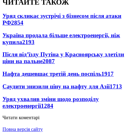
ЧИТАЙТЕ ТАКОЖ
Уряд скликає зустрічі з бізнесом після атаки
РФ
2854
Україна продала більше електроенергії, ніж
купила
2193
Після від’їзду Путіна у Красноярську злетіли
ціни на пальне
2087
Нафта дешевшає третій день поспіль
1917
Саудити знизили ціну на нафту для Азії
1713
Уряд ухвалив зміни щодо розподілу
електроенергії
1284
Читати коментарі
Повна версія сайту