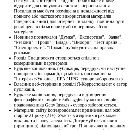
і світу» , для інтернет - видань - обов'язкове пряме
відкрите для пошукових систем гіперпосилання .
Посилання має бути розміщена в незалежності від
повного або часткового використання матеріалів.
Гіперпосилання ( для інтернет - видань) - повинна бути
розміщена в підзаголовку або в першому абзаці
матеріалу.
Новини з позначками "Думка", "Експертиза", "Заява",
"Регіони", "Гроші", "Влада", "Вибори", "Тест-драйв",
"Спецпроекти", "Промо" публікуються на правах
реклами.
Розділ Спецпроекти створюється спільно з
комерційними партнерами.
Будь яке копіювання, публікація, передрук, чи наступне
поширення інформації, що містить посилання на
"Інтерфакс-Україна", EPA / UPG, суворо забороняється.
Власник веб-сторінки в розділі Я-Корреспондент є автор
публікації.
Будь-яке копіювання, передрук та відтворення
фотографічних творів та/або аудіовізуальних творів
правовласника Getty Images - суворо забороняється.
Матеріали сайту korrespondent.net призначені для осіб
старше 21 року (21+). Участь в азартних іграх може
викликати ігрову залежність. Дотримуйтесь правил
(принципів) відповідальної гри. При виявленні перших