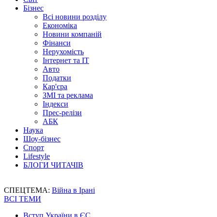
Бізнес
Всі новини розділу
Економіка
Новини компаній
Фінанси
Нерухомість
Інтернет та IT
Авто
Податки
Кар'єра
ЗМІ та реклама
Індекси
Прес-релізи
АБК
Наука
Шоу-бізнес
Спорт
Lifestyle
БЛОГИ ЧИТАЧІВ
СПЕЦТЕМА:
Війна в Ірані
ВСІ ТЕМИ
Вступ України в ЄС