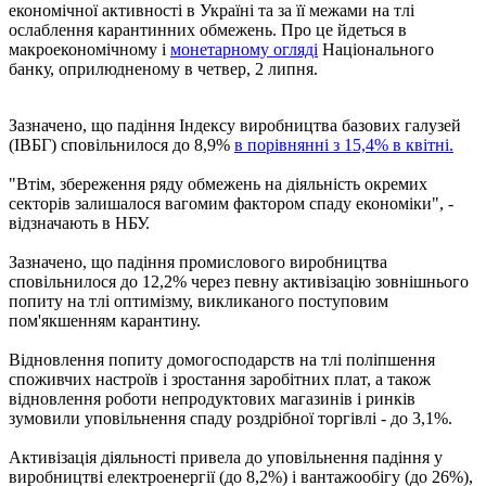
економічної активності в Україні та за її межами на тлі
ослаблення карантинних обмежень. Про це йдеться в
макроекономічному і
монетарному огляді
Національного
банку, оприлюдненому в четвер, 2 липня.
Зазначено, що падіння Індексу виробництва базових галузей
(ІВБГ) сповільнилося до 8,9%
в порівнянні з 15,4% в квітні.
"Втім, збереження ряду обмежень на діяльність окремих
секторів залишалося вагомим фактором спаду економіки", -
відзначають в НБУ.
Зазначено, що падіння промислового виробництва
сповільнилося до 12,2% через певну активізацію зовнішнього
попиту на тлі оптимізму, викликаного поступовим
пом'якшенням карантину.
Відновлення попиту домогосподарств на тлі поліпшення
споживчих настроїв і зростання заробітних плат, а також
відновлення роботи непродуктових магазинів і ринків
зумовили уповільнення спаду роздрібної торгівлі - до 3,1%.
Активізація діяльності привела до уповільнення падіння у
виробництві електроенергії (до 8,2%) і вантажообігу (до 26%),