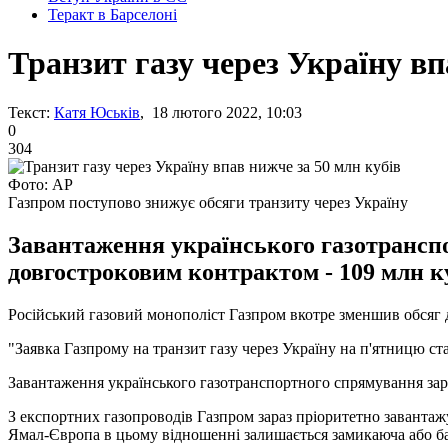
Теракт в Барселоні
Транзит газу через Україну вп
Текст:
Катя Юськів
, 18 лютого 2022, 10:03
0
304
Фото: AP
Газпром поступово знижує обсяги транзиту через Україну
Завантаження українського газотранспо
довгостроковим контрактом - 109 млн ку
Російський газовий монополіст Газпром вкотре зменшив обсяг 
"Заявка Газпрому на транзит газу через Україну на п'ятницю ста
Завантаження українського газотранспортного спрямування зара
З експортних газопроводів Газпром зараз пріоритетно завантаж
Ямал-Європа в цьому відношенні залишається замикаюча або ба