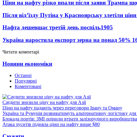
Ціни на нафту різко впали після заяви Трампа що
Після від’їзду Путіна у Красноярську злетіли цін
Нафта дешевшає третій день поспіль
1905
Україна наростила експорт зерна на понад 50%
1
Читати коментарі
Новини економіки
Останні
Популярні
Коментовані
Саудити знизили ціну на нафту для Азії
Ціни на нафту падають через переговори Ірану та Оману
Україна та Румунія розвиватимуть альтернативну логістику для
Блокада портів: ЗМІ оцінили втрати залізорудного виробництва
Атака хуситів підняла ціни на нафту вище $80
Сюжети