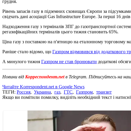
грудня.
Рівень запасів газу в підземних сховищах Європи за підсумками 
свідчать дані асоціації Gas Infrastructure Europe. За перші 16 д
Надходження газу з терміналів ЗПГ до газотранспортної систем
регазифікаційних терміналів цього тижня становить 65%.
Ціна газу з поставкою на п'ятницю на еталонному торговому ма
Раніше стало відомо, що
Газпром відмовився від додаткового т
А минулого тижня
Газпром не став бронювати
додаткові обсяги 
Новини від
Корреспондент.net
в Telegram. Підписуйтесь на на
Читайте Korrespondent.net в Google News
ТЕГИ:
Россия
,
Украина
,
газ
,
ГТС
,
Газпром
,
транзит
Якщо ви помітили помилку, виділіть необхідний текст і натисніт