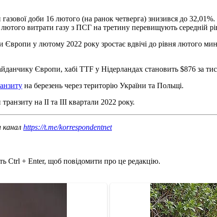
газової доби 16 лютого (на ранок четверга) знизився до 32,01%. Ц
нів лютого витрати газу з ПСГ на третину перевищують середній рів
и Європи у лютому 2022 року зростає вдвічі до рівня лютого ми
йданчику Європи, хабі TTF у Нідерландах становить $876 за тис
ранзиту
на березень через територію України та Польщі.
транзиту на ІІ та ІІІ квартали 2022 року.
ш канал
https://t.me/korrespondentnet
ь Ctrl + Enter, щоб повідомити про це редакцію.