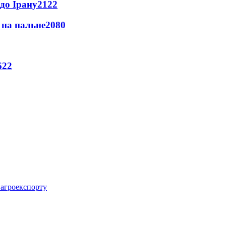
до Ірану
2122
и на пальне
2080
622
 агроекспорту