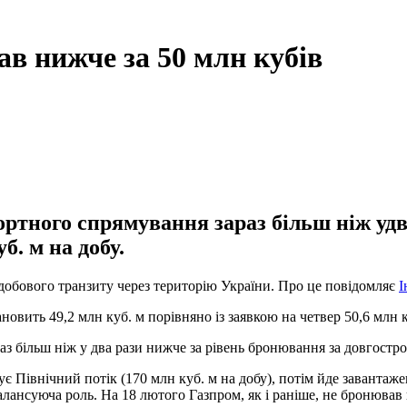
ав нижче за 50 млн кубів
ртного спрямування зараз більш ніж удв
б. м на добу.
добового транзиту через територію України. Про це повідомляє
І
новить 49,2 млн куб. м порівняно із заявкою на четвер 50,6 млн к
з більш ніж у два рази нижче за рівень бронювання за довгострок
ує Північний потік (170 млн куб. м на добу), потім йде заванта
лансуюча роль. На 18 лютого Газпром, як і раніше, не бронював