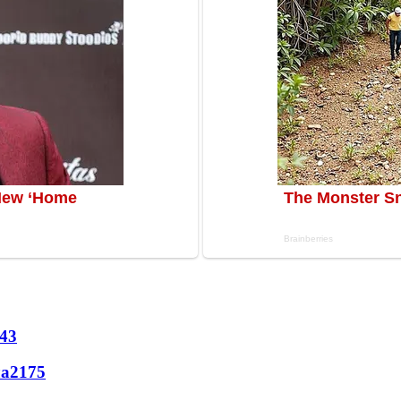
43
ла
2175