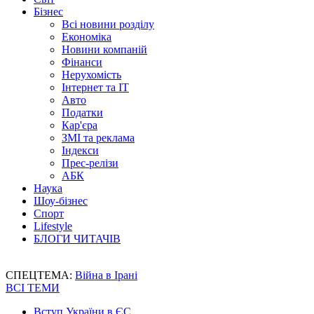
Бізнес
Всі новини розділу
Економіка
Новини компаній
Фінанси
Нерухомість
Інтернет та IT
Авто
Податки
Кар'єра
ЗМІ та реклама
Індекси
Прес-релізи
АБК
Наука
Шоу-бізнес
Спорт
Lifestyle
БЛОГИ ЧИТАЧІВ
СПЕЦТЕМА:
Війна в Ірані
ВСІ ТЕМИ
Вступ України в ЄС