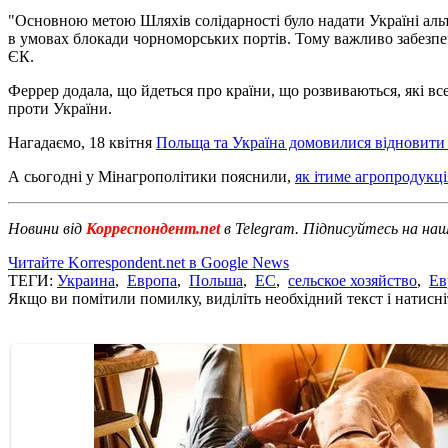
"Основною метою Шляхів солідарності було надати Україні альт
в умовах блокади чорноморських портів. Тому важливо забезпечи
ЄК.
Феррер додала, що йдеться про країни, що розвиваються, які вс
проти України.
Нагадаємо, 18 квітня
Польща та Україна домовилися відновити
А сьогодні у Мінагрополітики пояснили,
як ітиме агропродукці
Новини від
Корреспондент.net
в Telegram. Підписуйтесь на на
Читайте Korrespondent.net в Google News
ТЕГИ:
Украина
,
Европа
,
Польша
,
ЕС
,
сельское хозяйство
,
Ев
Якщо ви помітили помилку, виділіть необхідний текст і натисніт