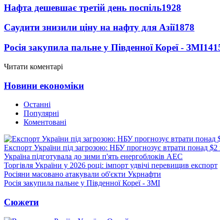
Нафта дешевшає третій день поспіль
1928
Саудити знизили ціну на нафту для Азії
1878
Росія закупила пальне у Південної Кореї - ЗМІ
141
Читати коментарі
Новини економіки
Останні
Популярні
Коментовані
Експорт України під загрозою: НБУ прогнозує втрати понад $2
Україна підготувала до зими п'ять енергоблоків АЕС
Торгівля України у 2026 році: імпорт удвічі перевищив експорт
Росіяни масовано атакували об'єкти Укрнафти
Росія закупила пальне у Південної Кореї - ЗМІ
Сюжети