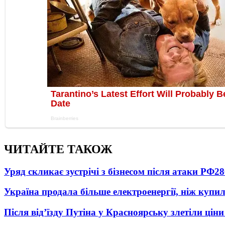
ЧИТАЙТЕ ТАКОЖ
Уряд скликає зустрічі з бізнесом після атаки РФ
28
Україна продала більше електроенергії, ніж купи
Після від’їзду Путіна у Красноярську злетіли цін