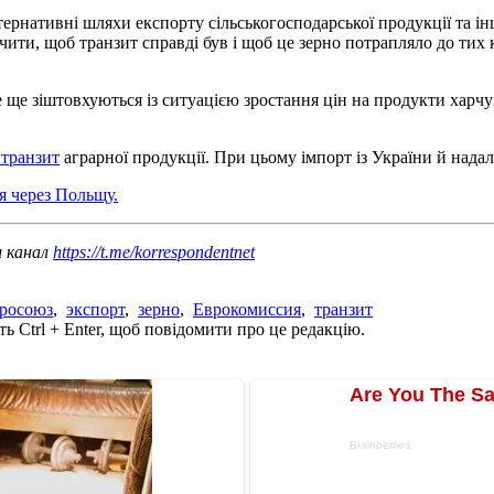
ернативні шляхи експорту сільськогосподарської продукції та і
ти, щоб транзит справді був і щоб це зерно потрапляло до тих к
е ще зіштовхуються із ситуацією зростання цін на продукти харч
 транзит
аграрної продукції. При цьому імпорт із України й надал
я через Польщу.
ш канал
https://t.me/korrespondentnet
росоюз
,
экспорт
,
зерно
,
Еврокомиссия
,
транзит
ь Ctrl + Enter, щоб повідомити про це редакцію.