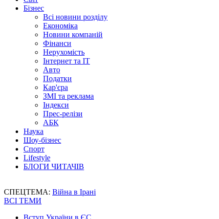
Бізнес
Всі новини розділу
Економіка
Новини компаній
Фінанси
Нерухомість
Інтернет та IT
Авто
Податки
Кар'єра
ЗМІ та реклама
Індекси
Прес-релізи
АБК
Наука
Шоу-бізнес
Спорт
Lifestyle
БЛОГИ ЧИТАЧІВ
СПЕЦТЕМА:
Війна в Ірані
ВСІ ТЕМИ
Вступ України в ЄС