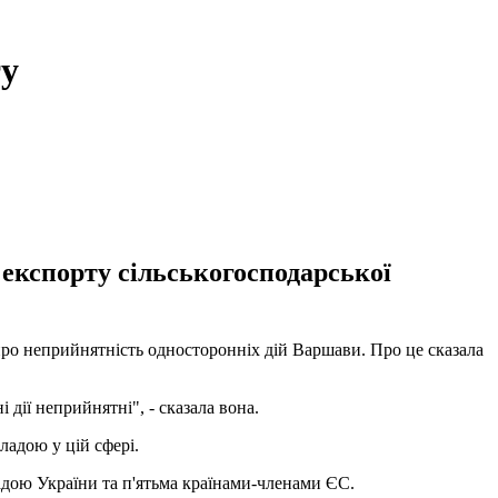
ту
експорту сільськогосподарської
про неприйнятність односторонніх дій Варшави. Про це сказала
дії неприйнятні", - сказала вона.
ладою у цій сфері.
ладою України та п'ятьма країнами-членами ЄС.