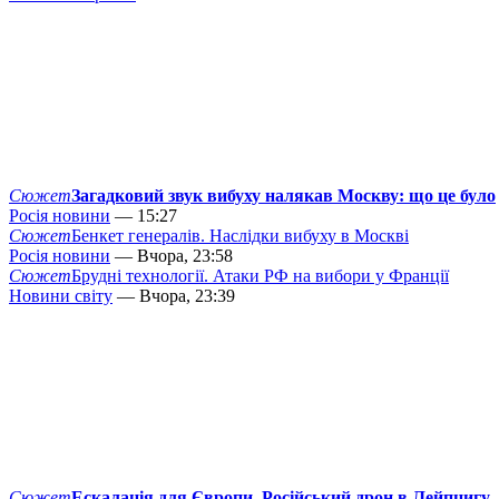
Сюжет
Загадковий звук вибуху налякав Москву: що це було
Росія новини
— 15:27
Сюжет
Бенкет генералів. Наслідки вибуху в Москві
Росія новини
— Вчора, 23:58
Сюжет
Брудні технології. Атаки РФ на вибори у Франції
Новини світу
— Вчора, 23:39
Сюжет
Ескалація для Європи. Російський дрон в Лейпцигу