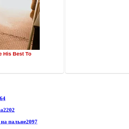
64
ла
2202
и на пальне
2097