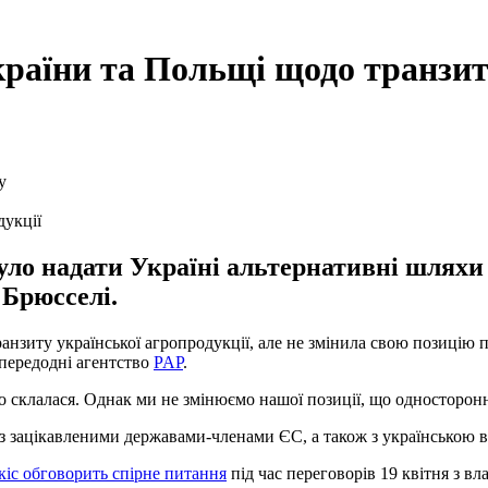
країни та Польщі щодо транзи
дукції
ло надати Україні альтернативні шляхи 
 Брюсселі.
нзиту української агропродукції, але не змінила свою позицію 
апередодні агентство
PAP
.
 склалася. Однак ми не змінюємо нашої позиції, що односторонні 
з зацікавленими державами-членами ЄС, а також з українською в
іс обговорить спірне питання
під час переговорів 19 квітня з в