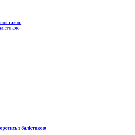
балістикою
боротись з балістикою