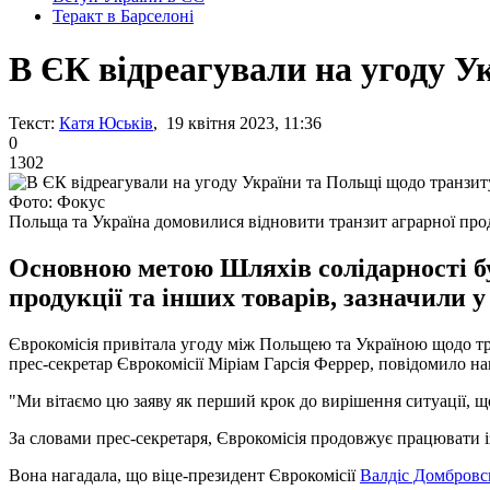
Теракт в Барселоні
В ЄК відреагували на угоду У
Текст:
Катя Юськів
, 19 квітня 2023, 11:36
0
1302
Фото: Фокус
Польща та Україна домовилися відновити транзит аграрної про
Основною метою Шляхів солідарності бу
продукції та інших товарів, зазначили у
Єврокомісія привітала угоду між Польщею та Україною щодо тра
прес-секретар Єврокомісії Міріам Гарсія Феррер, повідомило н
"Ми вітаємо цю заяву як перший крок до вирішення ситуації, що
За словами прес-секретаря, Єврокомісія продовжує працювати і
Вона нагадала, що віце-президент Єврокомісії
Валдіс Домбровск