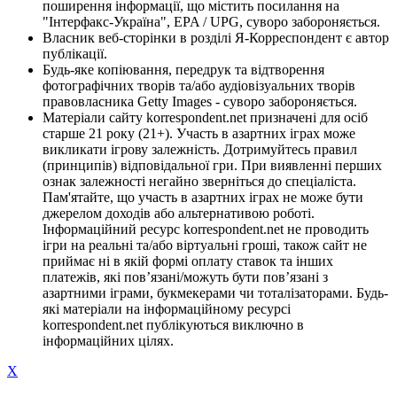
поширення інформації, що містить посилання на
"Інтерфакс-Україна", EPA / UPG, суворо забороняється.
Власник веб-сторінки в розділі Я-Корреспондент є автор
публікації.
Будь-яке копіювання, передрук та відтворення
фотографічних творів та/або аудіовізуальних творів
правовласника Getty Images - суворо забороняється.
Матеріали сайту korrespondent.net призначені для осіб
старше 21 року (21+). Участь в азартних іграх може
викликати ігрову залежність. Дотримуйтесь правил
(принципів) відповідальної гри. При виявленні перших
ознак залежності негайно зверніться до спеціаліста.
Пам'ятайте, що участь в азартних іграх не може бути
джерелом доходів або альтернативою роботі.
Інформаційний ресурс korrespondent.net не проводить
ігри на реальні та/або віртуальні гроші, також сайт не
приймає ні в якій формі оплату ставок та інших
платежів, які пов’язані/можуть бути пов’язані з
азартними іграми, букмекерами чи тоталізаторами. Будь-
які матеріали на інформаційному ресурсі
korrespondent.net публікуються виключно в
інформаційних цілях.
X