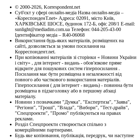
© 2000-2026, Korrespondent.net
Суб'єкт у сфері онлайн-медіа Назва онлайн-медіа –
«КореспонденТ.net» Адреса: 02091, місто Київ,
ХАРКІВСЬКЕ ШОСЕ, будинок 172-Б, офіс 208/1 E-mail:
sunlight@mediadim.com.ua
Телефон: 044-205-43-00
Ідентифікатор медіа – R40-06068
Використання будь-яких матеріалів, розміщених на
сайті, дозволяється за умови посилання на
Корреспондент.net.
При копіюванні матеріалів зі сторінки « Новини України
і світу» , для інтернет - видань - обов'язкове пряме
відкрите для пошукових систем гіперпосилання .
Посилання має бути розміщена в незалежності від
повного або часткового використання матеріалів.
Гіперпосилання ( для інтернет - видань) - повинна бути
розміщена в підзаголовку або в першому абзаці
матеріалу.
Новини з позначками "Думка", "Експертиза", "Заява",
"Регіони", "Гроші", "Влада", "Вибори", "Тест-драйв",
"Спецпроекти", "Промо" публікуються на правах
реклами.
Розділ Спецпроекти створюється спільно з
комерційними партнерами.
Будь яке копіювання, публікація, передрук, чи наступне