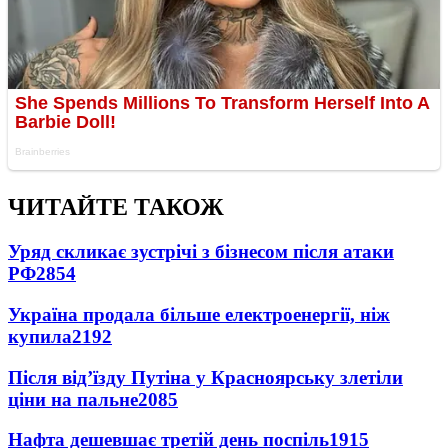
ЧИТАЙТЕ ТАКОЖ
Уряд скликає зустрічі з бізнесом після атаки
РФ
2854
Україна продала більше електроенергії, ніж
купила
2192
Після від’їзду Путіна у Красноярську злетіли
ціни на пальне
2085
Нафта дешевшає третій день поспіль
1915