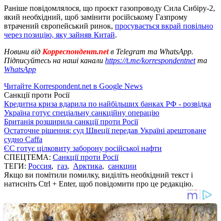
Раніше повідомлялося, що проєкт газопроводу Сила Сибіру-2,
який необхідний, щоб замінити російському Газпрому
втрачений європейський ринок,
просувається вкрай повільно
через позицію, яку зайняв Китай
.
Новини від
Корреспондент.net
в Telegram та WhatsApp.
Підписуйтесь на наші канали
https://t.me/korrespondentnet
та
WhatsApp
Читайте Korrespondent.net в Google News
Санкції проти Росії
Кредитна криза вдарила по найбільших банках РФ - розвідка
Україна готує спеціальну санкційну операцію
Британія розширила санкції проти Росії
Остаточне рішення: суд Швеції передав Україні арештоване
судно Caffa
ЄС готує цілковиту заборону російської нафти
СПЕЦТЕМА:
Санкції проти Росії
ТЕГИ:
Россия
,
газ
,
Арктика
,
санкции
Якщо ви помітили помилку, виділіть необхідний текст і
натисніть Ctrl + Enter, щоб повідомити про це редакцію.