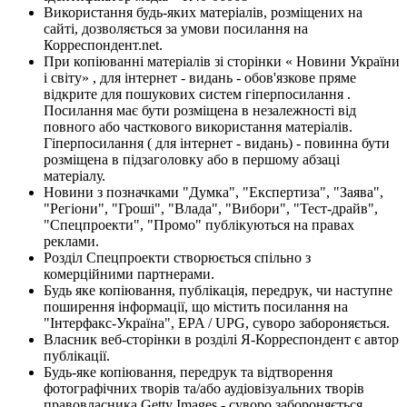
Використання будь-яких матеріалів, розміщених на
сайті, дозволяється за умови посилання на
Корреспондент.net.
При копіюванні матеріалів зі сторінки « Новини України
і світу» , для інтернет - видань - обов'язкове пряме
відкрите для пошукових систем гіперпосилання .
Посилання має бути розміщена в незалежності від
повного або часткового використання матеріалів.
Гіперпосилання ( для інтернет - видань) - повинна бути
розміщена в підзаголовку або в першому абзаці
матеріалу.
Новини з позначками "Думка", "Експертиза", "Заява",
"Регіони", "Гроші", "Влада", "Вибори", "Тест-драйв",
"Спецпроекти", "Промо" публікуються на правах
реклами.
Розділ Спецпроекти створюється спільно з
комерційними партнерами.
Будь яке копіювання, публікація, передрук, чи наступне
поширення інформації, що містить посилання на
"Інтерфакс-Україна", EPA / UPG, суворо забороняється.
Власник веб-сторінки в розділі Я-Корреспондент є автор
публікації.
Будь-яке копіювання, передрук та відтворення
фотографічних творів та/або аудіовізуальних творів
правовласника Getty Images - суворо забороняється.