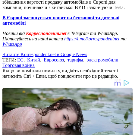
збільшення вартості продажу автомобілів в Європі для
компаній, починаючи з китайської BYD і закінчуючи Tesla.
В Європі зменшується попит на бензинові та дизельні
автомобілі
Новини від
Корреспондент.net
в Telegram та WhatsApp.
Підписуйтесь на наші канали
https://t.me/korrespondentnet
та
WhatsApp
Читайте Korrespondent.net в Google News
ТЕГИ:
ЕС
,
Китай
,
Евросоюз
,
тарифы
,
электромобили
,
Торговая война
Якщо ви помітили помилку, виділіть необхідний текст і
натисніть Ctrl + Enter, щоб повідомити про це редакцію.