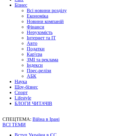
Бізнес
Всі новини розділу
Економіка
Новини компаній
Фінанси
Нерухомість
Інтернет та IT
Авто
Податки
Кар'єра
ЗМІ та реклама
Індекси
Прес-релізи
АБК
Наука
Шоу-бізнес
Спорт
Lifestyle
БЛОГИ ЧИТАЧІВ
СПЕЦТЕМА:
Війна в Ірані
ВСІ ТЕМИ
Вступ України в ЄС