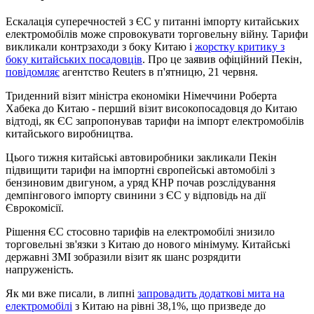
Ескалація суперечностей з ЄС у питанні імпорту китайських
електромобілів може спровокувати торговельну війну. Тарифи
викликали контрзаходи з боку Китаю і
жорстку критику з
боку китайських посадовців
. Про це заявив офіційний Пекін,
повідомляє
агентство Reuters в п'ятницю, 21 червня.
Триденний візит міністра економіки Німеччини Роберта
Хабека до Китаю - перший візит високопосадовця до Китаю
відтоді, як ЄС запропонував тарифи на імпорт електромобілів
китайського виробництва.
Цього тижня китайські автовиробники закликали Пекін
підвищити тарифи на імпортні європейські автомобілі з
бензиновим двигуном, а уряд КНР почав розслідування
демпінгового імпорту свинини з ЄС у відповідь на дії
Єврокомісії.
Рішення ЄС стосовно тарифів на електромобілі знизило
торговельні зв'язки з Китаю до нового мінімуму. Китайські
державні ЗМІ зобразили візит як шанс розрядити
напруженість.
Як ми вже писали, в липні
запровадить додаткові мита на
електромобілі
з Китаю на рівні 38,1%, що призведе до