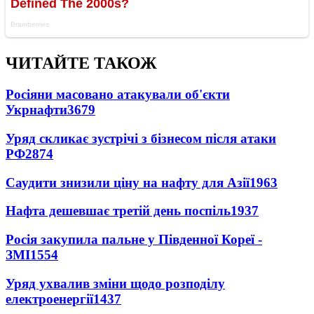
ЧИТАЙТЕ ТАКОЖ
Росіяни масовано атакували об'єкти
Укрнафти
3679
Уряд скликає зустрічі з бізнесом після атаки
РФ
2874
Саудити знизили ціну на нафту для Азії
1963
Нафта дешевшає третій день поспіль
1937
Росія закупила пальне у Південної Кореї -
ЗМІ
1554
Уряд ухвалив зміни щодо розподілу
електроенергії
1437