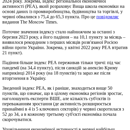
2024 року. Зокрема, індекс регіональної економічної
активності (РЕА), який розраховує Вища школа економіки на
основі даних із промвиробництва, будівництва та торгівлі, у
червні обвалився з 75,4 до 65,3 пункта. Про це
повідомляє
видання The Moscow Times.
Поточне значення індексу стало найнижчим за останні з
березня 2023 року, а його падіння – на 10,1 пункту за місяць –
виявилося рекордним з перших місяців розв'язаної Росією
війни проти України. Зокрема, у квітні 2022 року РЕА втратив
21 пункт).
Падіння більше індекс РЕА переживав тільки тричі: під час
пандемії (на 34,4 пункту), після санкцій за анексію Криму
наприкінці 2014 року (на 18 пунктів) та зараз же після
вторгнення в Україну.
Зведений індекс РЕА, як і раніше, знаходиться вище 50
пунктів, що означає, що в цілому економіка регіонів зростає,
наголошують експерти ВШЕ, але кількість суб'єктів із
переважанням зростання (де активність розширюється
принаймні в 4 із 5 ключових секторів) у червні скоротилася з
52 до 34, а в кожному третьому суб'єкті економіка почала
скорочуватися.
Уповільнення економічної активності в червні найбільш