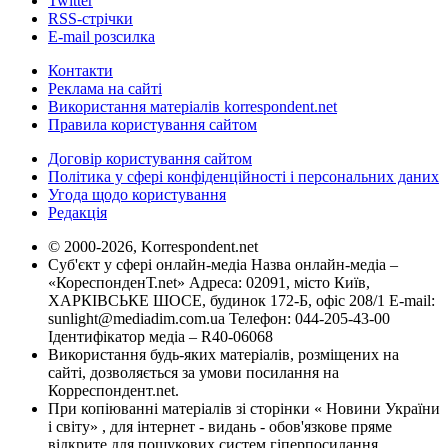
Twitter
RSS-стрічки
E-mail розсилка
Контакти
Реклама на сайті
Використання матеріалів korrespondent.net
Правила користування сайтом
Договір користування сайтом
Політика у сфері конфіденційності і персональних даних
Угода щодо користування
Редакція
© 2000-2026, Korrespondent.net
Суб'єкт у сфері онлайн-медіа Назва онлайн-медіа –
«КореспонденТ.net» Адреса: 02091, місто Київ,
ХАРКІВСЬКЕ ШОСЕ, будинок 172-Б, офіс 208/1 E-mail:
sunlight@mediadim.com.ua
Телефон: 044-205-43-00
Ідентифікатор медіа – R40-06068
Використання будь-яких матеріалів, розміщених на
сайті, дозволяється за умови посилання на
Корреспондент.net.
При копіюванні матеріалів зі сторінки « Новини України
і світу» , для інтернет - видань - обов'язкове пряме
відкрите для пошукових систем гіперпосилання .