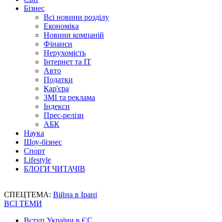
Бізнес
Всі новини розділу
Економіка
Новини компаній
Фінанси
Нерухомість
Інтернет та IT
Авто
Податки
Кар'єра
ЗМІ та реклама
Індекси
Прес-релізи
АБК
Наука
Шоу-бізнес
Спорт
Lifestyle
БЛОГИ ЧИТАЧІВ
СПЕЦТЕМА:
Війна в Ірані
ВСІ ТЕМИ
Вступ України в ЄС