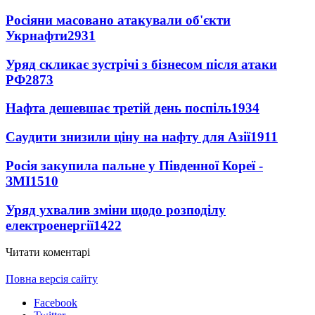
Росіяни масовано атакували об'єкти
Укрнафти
2931
Уряд скликає зустрічі з бізнесом після атаки
РФ
2873
Нафта дешевшає третій день поспіль
1934
Саудити знизили ціну на нафту для Азії
1911
Росія закупила пальне у Південної Кореї -
ЗМІ
1510
Уряд ухвалив зміни щодо розподілу
електроенергії
1422
Читати коментарі
Повна версія сайту
Facebook