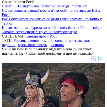
Санкції проти Росії
Сенат США підтримав "пекельні санкції" проти РФ
ЄС запровадив санкції проти п'яти осіб, причетних до ВПК
Росії
Росія обурилася новими санкціями і звинуватила Британію у
"війні"
Кредитна криза вдарила по найбільших банках РФ - розвідка
Україна готує спеціальну санкційну операцію
СПЕЦТЕМА:
Санкції проти Росії
ТЕГИ:
Россия
,
экономика
,
торговля
,
строительство
,
падение
,
промышленность
,
регионы
Якщо ви помітили помилку, виділіть необхідний текст і
натисніть Ctrl + Enter, щоб повідомити про це редакцію.