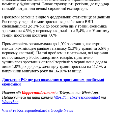
помітне у будівництві. Також страждають регіони, де під удар
санкцій потрапили великі сировинні експортери.
Проблеми регіонів видно у федеральній статистиці: за даними
Росстату, у червні темпи зростання російського ВВП
сповільнилися до 3% рік до року, хоча ще у травні економіка
зростала на 4,5%, у першому кварталі – на 5,4%, а в У лютому
темпи зростання досягали 7,6%.
Промисловість загальмувала до 1,9% зростання, що втричі
менше, ніж місяцем раніше та взимку (5,3% у травні та 5,6% у
першому кварталі). На тлі проблем із платежами, які вдарили
по поставкам у Росію імпортних товарів, практично
зупинилося зростання оптової торгівлі: у червні вона додала
лише 1,9% рік до року, хоча ще у травні зростала на 11,1%, а
наприкінці минулого року на 16-20% та вище.
Диктатор РФ ще раз похвалився зростанням російської
економіки
Новини від
Корреспондент.net
в Telegram та WhatsApp.
Підписуйтесь на наші канали
https://t.me/korrespondentnet
та
WhatsApp
Читайте Korrespondent.net в Google News