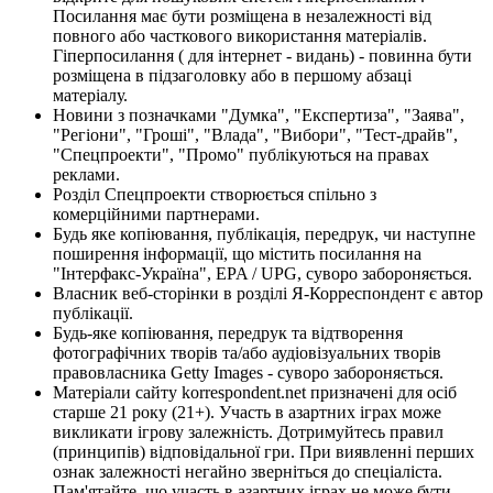
Посилання має бути розміщена в незалежності від
повного або часткового використання матеріалів.
Гіперпосилання ( для інтернет - видань) - повинна бути
розміщена в підзаголовку або в першому абзаці
матеріалу.
Новини з позначками "Думка", "Експертиза", "Заява",
"Регіони", "Гроші", "Влада", "Вибори", "Тест-драйв",
"Спецпроекти", "Промо" публікуються на правах
реклами.
Розділ Спецпроекти створюється спільно з
комерційними партнерами.
Будь яке копіювання, публікація, передрук, чи наступне
поширення інформації, що містить посилання на
"Інтерфакс-Україна", EPA / UPG, суворо забороняється.
Власник веб-сторінки в розділі Я-Корреспондент є автор
публікації.
Будь-яке копіювання, передрук та відтворення
фотографічних творів та/або аудіовізуальних творів
правовласника Getty Images - суворо забороняється.
Матеріали сайту korrespondent.net призначені для осіб
старше 21 року (21+). Участь в азартних іграх може
викликати ігрову залежність. Дотримуйтесь правил
(принципів) відповідальної гри. При виявленні перших
ознак залежності негайно зверніться до спеціаліста.
Пам'ятайте, що участь в азартних іграх не може бути