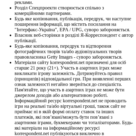
реклами.
Розділ Спецпроекти створюється спільно з
комерційними партнерами.
Будь яке копіювання, публікація, передрук, чи наступне
поширення інформації, що містить посилання на
"Інтерфакс-Україна", EPA / UPG, суворо забороняється.
Власник веб-сторінки в розділі Я-Корреспондент є автор
публікації.
Будь-яке копіювання, передрук та відтворення
фотографічних творів та/або аудіовізуальних творів
правовласника Getty Images - суворо забороняється.
Матеріали сайту korrespondent.net призначені для осіб
старше 21 року (21+). Участь в азартних іграх може
викликати ігрову залежність. Дотримуйтесь правил
(принципів) відповідальної гри. При виявленні перших
ознак залежності негайно зверніться до спеціаліста.
Пам'ятайте, що участь в азартних іграх не може бути
джерелом доходів або альтернативою роботі.
Інформаційний ресурс korrespondent.net не проводить
ігри на реальні та/або віртуальні гроші, також сайт не
приймає ні в якій формі оплату ставок та інших
платежів, які пов’язані/можуть бути пов’язані з
азартними іграми, букмекерами чи тоталізаторами. Будь-
які матеріали на інформаційному ресурсі
korrespondent.net публікуються виключно в