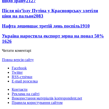
щодо Ірану
2127
Після від’їзду Путіна у Красноярську злетіли
ціни на пальне
2083
Нафта дешевшає третій день поспіль
1910
Україна наростила експорт зерна на понад 50%
1626
Читати коментарі
Повна версія сайту
Facebook
Twitter
RSS-стрічки
E-mail розсилка
Контакти
Реклама на сайті
Використання матеріалів korrespondent.net
Правила користування сайтом