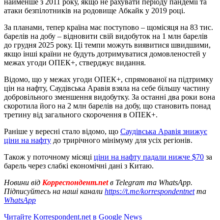
найменше з 2011 року, якщо не рахувати періоду пандемії та
атаки безпілотників на родовище Абкайк у 2019 році.
За планами, тепер країна має поступово – щомісяця на 83 тис.
барелів на добу – відновити свій видобуток на 1 млн барелів
до грудня 2025 року. Ці темпи можуть виявитися швидшими,
якщо інші країни не будуть дотримуватися домовленостей у
межах угоди ОПЕК+, стверджує видання.
Відомо, що у межах угоди ОПЕК+, спрямованої на підтримку
цін на нафту, Саудівська Аравія взяла на себе більшу частину
добровільного зменшення видобутку. За останні два роки вона
скоротила його на 2 млн барелів на добу, що становить понад
третину від загального скорочення в ОПЕК+.
Раніше у вересні стало відомо, що
Саудівська Аравія знижує
ціни на нафту
до трирічного мінімуму для усіх регіонів.
Також у поточному місяці
ціни на нафту падали нижче $70
за
барель через слабкі економічні дані з Китаю.
Новини від
Корреспондент.net
в Telegram та WhatsApp.
Підписуйтесь на наші канали
https://t.me/korrespondentnet
та
WhatsApp
Читайте Korrespondent.net в Google News