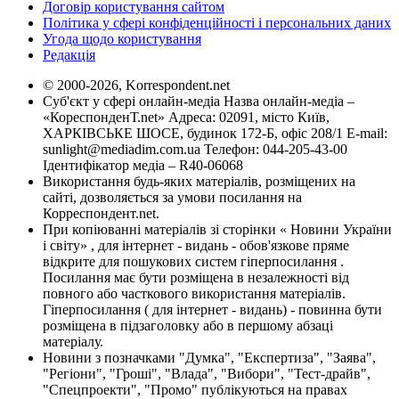
Договір користування сайтом
Політика у сфері конфіденційності і персональних даних
Угода щодо користування
Редакція
© 2000-2026, Korrespondent.net
Суб'єкт у сфері онлайн-медіа Назва онлайн-медіа –
«КореспонденТ.net» Адреса: 02091, місто Київ,
ХАРКІВСЬКЕ ШОСЕ, будинок 172-Б, офіс 208/1 E-mail:
sunlight@mediadim.com.ua
Телефон: 044-205-43-00
Ідентифікатор медіа – R40-06068
Використання будь-яких матеріалів, розміщених на
сайті, дозволяється за умови посилання на
Корреспондент.net.
При копіюванні матеріалів зі сторінки « Новини України
і світу» , для інтернет - видань - обов'язкове пряме
відкрите для пошукових систем гіперпосилання .
Посилання має бути розміщена в незалежності від
повного або часткового використання матеріалів.
Гіперпосилання ( для інтернет - видань) - повинна бути
розміщена в підзаголовку або в першому абзаці
матеріалу.
Новини з позначками "Думка", "Експертиза", "Заява",
"Регіони", "Гроші", "Влада", "Вибори", "Тест-драйв",
"Спецпроекти", "Промо" публікуються на правах