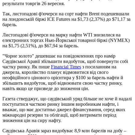
результати товргів 26 вересня.
Так, листопадові ф'ючерси на сорт нафти Brent подешевшали
на лондонській біржі ICE Futures на $1,73 (2,37%) до $71,17 за
барель.
Листопадові ф'ючерси на марку нафти WTI знизилися на
електронних торгах Нью-Йоркської товарної біржі (NYMEX)
на $1,75 (2,51%), до $67,94 за барель.
"Чорне золото" дешевшає на повідомленнях про намір
Саудівської Аравії збільшити видобуток, щоб повернути собі
частку ринку. Як пише
Financial Times
з посиланням на
джерела, королівство планує відмовитися від свого
неофіційного цінового орієнтира у $100 за барель нафти й
збільшить видобуток, щоб відвоювати свою частку ринку,
навіть якщо це призведе до зниження цін.
Газета стверджує, що саудівський уряд більше не хоче й надалі
поступатися часткою ринку іншим виробникам нафти, і
вважає, що має достатньо джерел фінансування, серед яких
міжнародні резерви та облігації, щоб витримати період
зниження цін на сиру нафту.
Саудівська Аравія зараз видобуває 8,9 млн барелів на добу –