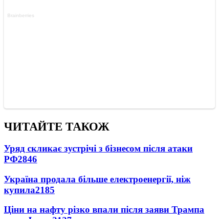
ЧИТАЙТЕ ТАКОЖ
Уряд скликає зустрічі з бізнесом після атаки
РФ
2846
Україна продала більше електроенергії, ніж
купила
2185
Ціни на нафту різко впали після заяви Трампа