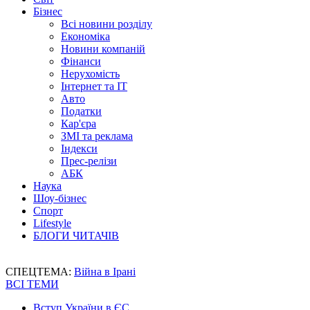
Бізнес
Всі новини розділу
Економіка
Новини компаній
Фінанси
Нерухомість
Інтернет та IT
Авто
Податки
Кар'єра
ЗМІ та реклама
Індекси
Прес-релізи
АБК
Наука
Шоу-бізнес
Спорт
Lifestyle
БЛОГИ ЧИТАЧІВ
СПЕЦТЕМА:
Війна в Ірані
ВСІ ТЕМИ
Вступ України в ЄС