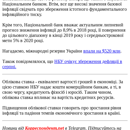
Національним банком. Втім, все ще високі значення базової
інфляції свідчать про збереження істотного фундаментального
інфляційного тиску.
Крім того, Національний банк вважає актуальним липневий
прогноз зниження інфляції до 8,9% в 2018 році, її повернення
до цільового діапазону в кінці 2019 року і середньострокової
мети 5% в 2020 році.
Нагадаємо, міжнародні резерви України
впали на $520 млн
.
Також повідомлялося, що
НБУ очікує збереження дефляції в
серпні.
Облікова
ставка
-
еквівалент
вартості
грошей
в
економіці
.
За
цією ставкою
НБУ
надає
кошти
комерційним
банкам
,
а
ті
,
в
свою
чергу
,
кредитують
фізосіб
і
юросіб
.
Таким
чином
,
облікова
ставка
впливає
на
вартість
кредитних
ресурсів
.
Підвищення
облікової
ставки
говорить
про зростання
рівня
інфляції та падіння
темпів
економічного
зростання
в
країні
.
Новини від
Корреспондент.net
в Telegram. Підписуйтесь на