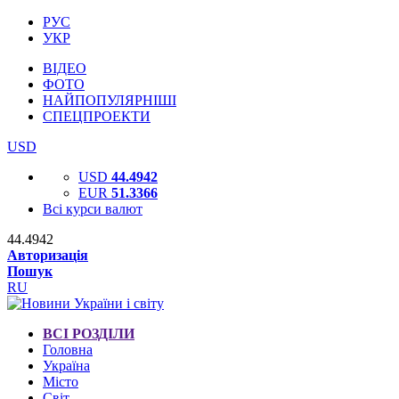
РУС
УКР
ВІДЕО
ФОТО
НАЙПОПУЛЯРНІШІ
СПЕЦПРОЕКТИ
USD
USD
44.4942
EUR
51.3366
Всі курси валют
44.4942
Авторизація
Пошук
RU
ВСІ РОЗДІЛИ
Головна
Україна
Місто
Світ