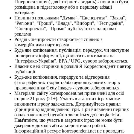
Гіперпосилання ( для інтернет - видань) - повинна бути
розміщена в підзаголовку або в першому абзаці
матеріалу.
Новини з позначками "Думка", "Експертиза", "Заява",
"Регіони", "Гроші", "Влада", "Вибори", "Тест-драйв",
"Спецпроекти", "Промо" публікуються на правах
реклами.
Розділ Спецпроекти створюється спільно з
комерційними партнерами.
Будь яке копіювання, публікація, передрук, чи наступне
поширення інформації, що містить посилання на
"Інтерфакс-Україна", EPA / UPG, суворо забороняється.
Власник веб-сторінки в розділі Я-Корреспондент є автор
публікації.
Будь-яке копіювання, передрук та відтворення
фотографічних творів та/або аудіовізуальних творів
правовласника Getty Images - суворо забороняється.
Матеріали сайту korrespondent.net призначені для осіб
старше 21 року (21+). Участь в азартних іграх може
викликати ігрову залежність. Дотримуйтесь правил
(принципів) відповідальної гри. При виявленні перших
ознак залежності негайно зверніться до спеціаліста.
Пам'ятайте, що участь в азартних іграх не може бути
джерелом доходів або альтернативою роботі.
Інформаційний ресурс korrespondent.net не проводить