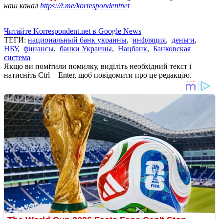
наш канал
https://t.me/korrespondentnet
Читайте Korrespondent.net в Google News
ТЕГИ:
национальный банк украины
,
инфляция
,
деньги
,
НБУ
,
финансы
,
банки Украины
,
Нацбанк
,
Банковская
система
Якщо ви помітили помилку, виділіть необхідний текст і
натисніть Ctrl + Enter, щоб повідомити про це редакцію.