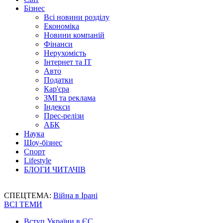
Бізнес
Всі новини розділу
Економіка
Новини компаній
Фінанси
Нерухомість
Інтернет та IT
Авто
Податки
Кар'єра
ЗМІ та реклама
Індекси
Прес-релізи
АБК
Наука
Шоу-бізнес
Спорт
Lifestyle
БЛОГИ ЧИТАЧІВ
СПЕЦТЕМА:
Війна в Ірані
ВСІ ТЕМИ
Вступ України в ЄС