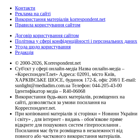
Контакти
Реклама на сайті
Використання матеріалів korrespondent.net
Правила користування сайтом
Договір користування сайтом
Політика у сфері конфіденційності і персональних даних
Угода щодо користування
Редакція
© 2000-2026, Korrespondent.net
Суб'єкт у сфері онлайн-медіа Назва онлайн-медіа –
«КореспонденТ.net» Адреса: 02091, місто Київ,
ХАРКІВСЬКЕ ШОСЕ, будинок 172-Б, офіс 208/1 E-mail:
sunlight@mediadim.com.ua
Телефон: 044-205-43-00
Ідентифікатор медіа – R40-06068
Використання будь-яких матеріалів, розміщених на
сайті, дозволяється за умови посилання на
Корреспондент.net.
При копіюванні матеріалів зі сторінки « Новини України
і світу» , для інтернет - видань - обов'язкове пряме
відкрите для пошукових систем гіперпосилання .
Посилання має бути розміщена в незалежності від
повного або часткового використання матеріалів.