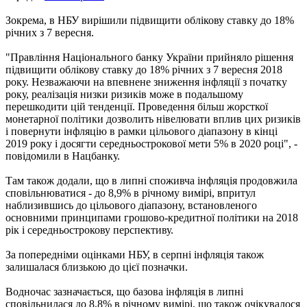
Зокрема, в НБУ вирішили підвищити облікову ставку до 18%
річних з 7 вересня.
"Правління Національного банку України прийняло рішення
підвищити облікову ставку до 18% річних з 7 вересня 2018
року. Незважаючи на впевнене зниження інфляції з початку
року, реалізація низки ризиків може в подальшому
перешкодити цій тенденції. Проведення більш жорсткої
монетарної політики дозволить нівелювати вплив цих ризиків
і повернути інфляцію в рамки цільового діапазону в кінці
2019 року і досягти середньострокової мети 5% в 2020 році", -
повідомили в Нацбанку.
Там також додали, що в липні споживча інфляція продовжила
сповільнюватися - до 8,9% в річному вимірі, впритул
наблизившись до цільового діапазону, встановленого
основними принципами грошово-кредитної політики на 2018
рік і середньострокову перспективу.
За попередніми оцінками НБУ, в серпні інфляція також
залишалася близькою до цієї позначки.
Водночас зазначається, що базова інфляція в липні
сповільнилася до 8,8% в річному вимірі, що також очікувалося