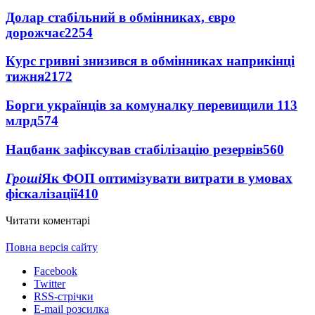
Долар стабільний в обмінниках, євро
дорожчає
2254
Курс гривні знизився в обмінниках наприкінці
тижня
2172
Борги українців за комуналку перевищили 113
млрд
574
Нацбанк зафіксував стабілізацію резервів
560
Гроші
Як ФОП оптимізувати витрати в умовах
фіскалізації
410
Читати коментарі
Повна версія сайту
Facebook
Twitter
RSS-стрічки
E-mail розсилка