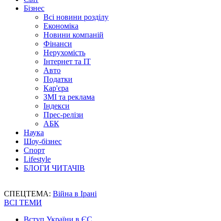
Бізнес
Всі новини розділу
Економіка
Новини компаній
Фінанси
Нерухомість
Інтернет та IT
Авто
Податки
Кар'єра
ЗМІ та реклама
Індекси
Прес-релізи
АБК
Наука
Шоу-бізнес
Спорт
Lifestyle
БЛОГИ ЧИТАЧІВ
СПЕЦТЕМА:
Війна в Ірані
ВСІ ТЕМИ
Вступ України в ЄС