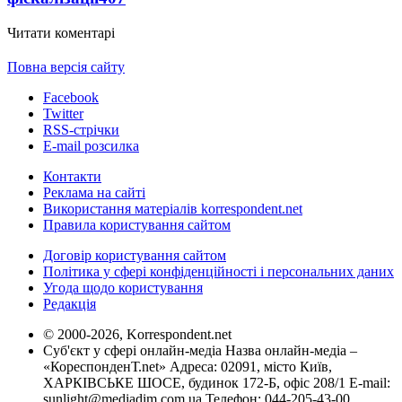
Читати коментарі
Повна версія сайту
Facebook
Twitter
RSS-стрічки
E-mail розсилка
Контакти
Реклама на сайті
Використання матеріалів korrespondent.net
Правила користування сайтом
Договір користування сайтом
Політика у сфері конфіденційності і персональних даних
Угода щодо користування
Редакція
© 2000-2026, Korrespondent.net
Суб'єкт у сфері онлайн-медіа Назва онлайн-медіа –
«КореспонденТ.net» Адреса: 02091, місто Київ,
ХАРКІВСЬКЕ ШОСЕ, будинок 172-Б, офіс 208/1 E-mail:
sunlight@mediadim.com.ua
Телефон: 044-205-43-00