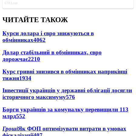
ЧИТАЙТЕ ТАКОЖ
Курси долара і євро знижуються в
обмінниках
4062
Долар стабільний в обмінниках, євро
дорожчає
2210
Курс гривні знизився в обмінниках наприкінці
тижня
1934
Інвестиції українців у державні облігації досягли
історичного максимуму
576
Борги українців за комуналку перевищили 113
млрд
552
Гроші
Як ФОП оптимізувати витрати в умовах
фіскалізації
407