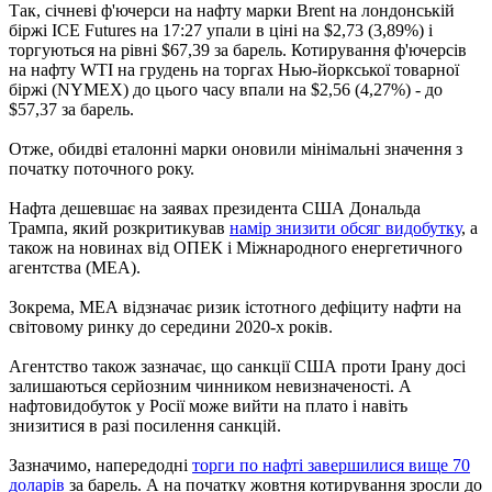
Так, січневі ф'ючерси на нафту марки Brent на лондонській
біржі ICE Futures на 17:27 упали в ціні на $2,73 (3,89%) і
торгуються на рівні $67,39 за барель. Котирування ф'ючерсів
на нафту WTI на грудень на торгах Нью-йоркської товарної
біржі (NYMEX) до цього часу впали на $2,56 (4,27%) - до
$57,37 за барель.
Отже, обидві еталонні марки оновили мінімальні значення з
початку поточного року.
Нафта дешевшає на заявах президента США Дональда
Трампа, який розкритикував
намір знизити обсяг видобутку
, а
також на новинах від ОПЕК і Міжнародного енергетичного
агентства (МЕА).
Зокрема, МЕА відзначає ризик істотного дефіциту нафти на
світовому ринку до середини 2020-х років.
Агентство також зазначає, що санкції США проти Ірану досі
залишаються серйозним чинником невизначеності. А
нафтовидобуток у Росії може вийти на плато і навіть
знизитися в разі посилення санкцій.
Зазначимо, напередодні
торги по нафті завершилися вище 70
доларів
за барель. А на початку жовтня котирування зросли до