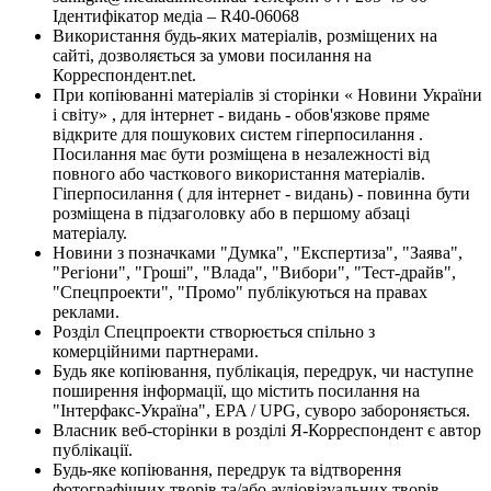
Ідентифікатор медіа – R40-06068
Використання будь-яких матеріалів, розміщених на
сайті, дозволяється за умови посилання на
Корреспондент.net.
При копіюванні матеріалів зі сторінки « Новини України
і світу» , для інтернет - видань - обов'язкове пряме
відкрите для пошукових систем гіперпосилання .
Посилання має бути розміщена в незалежності від
повного або часткового використання матеріалів.
Гіперпосилання ( для інтернет - видань) - повинна бути
розміщена в підзаголовку або в першому абзаці
матеріалу.
Новини з позначками "Думка", "Експертиза", "Заява",
"Регіони", "Гроші", "Влада", "Вибори", "Тест-драйв",
"Спецпроекти", "Промо" публікуються на правах
реклами.
Розділ Спецпроекти створюється спільно з
комерційними партнерами.
Будь яке копіювання, публікація, передрук, чи наступне
поширення інформації, що містить посилання на
"Інтерфакс-Україна", EPA / UPG, суворо забороняється.
Власник веб-сторінки в розділі Я-Корреспондент є автор
публікації.
Будь-яке копіювання, передрук та відтворення
фотографічних творів та/або аудіовізуальних творів