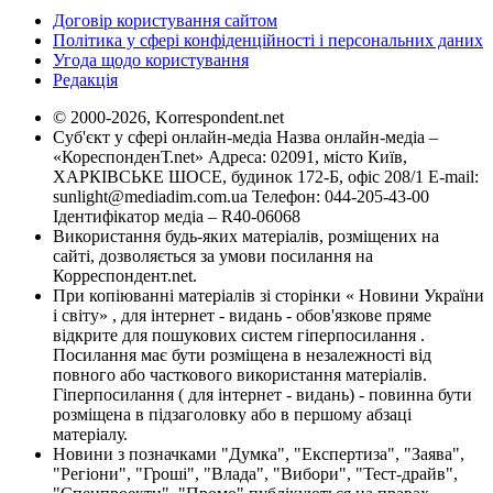
Договір користування сайтом
Політика у сфері конфіденційності і персональних даних
Угода щодо користування
Редакція
© 2000-2026, Korrespondent.net
Суб'єкт у сфері онлайн-медіа Назва онлайн-медіа –
«КореспонденТ.net» Адреса: 02091, місто Київ,
ХАРКІВСЬКЕ ШОСЕ, будинок 172-Б, офіс 208/1 E-mail:
sunlight@mediadim.com.ua
Телефон: 044-205-43-00
Ідентифікатор медіа – R40-06068
Використання будь-яких матеріалів, розміщених на
сайті, дозволяється за умови посилання на
Корреспондент.net.
При копіюванні матеріалів зі сторінки « Новини України
і світу» , для інтернет - видань - обов'язкове пряме
відкрите для пошукових систем гіперпосилання .
Посилання має бути розміщена в незалежності від
повного або часткового використання матеріалів.
Гіперпосилання ( для інтернет - видань) - повинна бути
розміщена в підзаголовку або в першому абзаці
матеріалу.
Новини з позначками "Думка", "Експертиза", "Заява",
"Регіони", "Гроші", "Влада", "Вибори", "Тест-драйв",