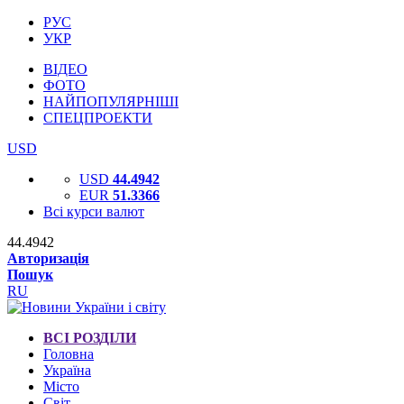
РУС
УКР
ВІДЕО
ФОТО
НАЙПОПУЛЯРНІШІ
СПЕЦПРОЕКТИ
USD
USD
44.4942
EUR
51.3366
Всі курси валют
44.4942
Авторизація
Пошук
RU
ВСІ РОЗДІЛИ
Головна
Україна
Місто
Світ