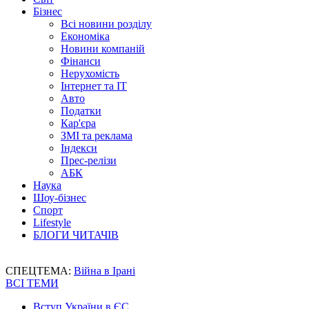
Бізнес
Всі новини розділу
Економіка
Новини компаній
Фінанси
Нерухомість
Інтернет та IT
Авто
Податки
Кар'єра
ЗМІ та реклама
Індекси
Прес-релізи
АБК
Наука
Шоу-бізнес
Спорт
Lifestyle
БЛОГИ ЧИТАЧІВ
СПЕЦТЕМА:
Війна в Ірані
ВСІ ТЕМИ
Вступ України в ЄС