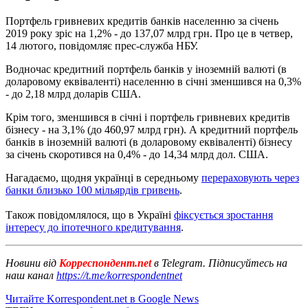
Портфель гривневих кредитів банків населенню за січень
2019 року зріс на 1,2% - до 137,07 млрд грн. Про це в четвер,
14 лютого, повідомляє прес-служба НБУ.
Водночас кредитний портфель банків у іноземній валюті (в
доларовому еквіваленті) населенню в січні зменшився на 0,3%
- до 2,18 млрд доларів США.
Крім того, зменшився в січні і портфель гривневих кредитів
бізнесу - на 3,1% (до 460,97 млрд грн). А кредитний портфель
банків в іноземній валюті (в доларовому еквіваленті) бізнесу
за січень скоротився на 0,4% - до 14,34 млрд дол. США.
Нагадаємо, щодня українці в середньому
перераховують через
банки близько 100 мільярдів гривень
.
Також повідомлялося, що в Україні
фіксується зростання
інтересу до іпотечного кредитування
.
Новини від
Корреспондент.net
в Telegram. Підписуйтесь на
наш канал
https://t.me/korrespondentnet
Читайте Korrespondent.net в Google News