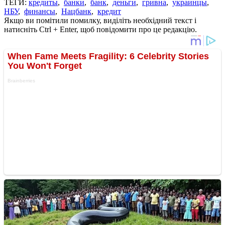
ТЕГИ:
кредиты
,
банки
,
банк
,
деньги
,
гривна
,
украинцы
,
НБУ
,
финансы
,
Нацбанк
,
кредит
Якщо ви помітили помилку, виділіть необхідний текст і
натисніть Ctrl + Enter, щоб повідомити про це редакцію.