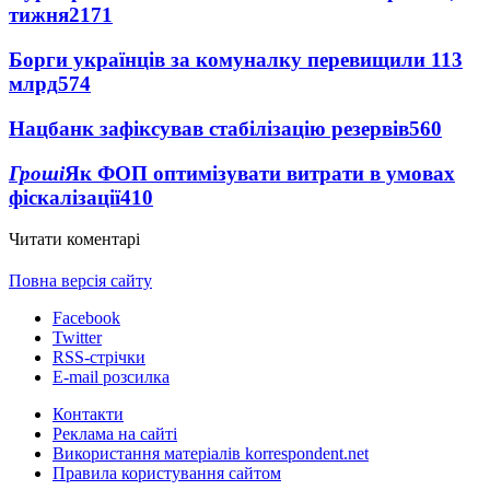
тижня
2171
Борги українців за комуналку перевищили 113
млрд
574
Нацбанк зафіксував стабілізацію резервів
560
Гроші
Як ФОП оптимізувати витрати в умовах
фіскалізації
410
Читати коментарі
Повна версія сайту
Facebook
Twitter
RSS-стрічки
E-mail розсилка
Контакти
Реклама на сайті
Використання матеріалів korrespondent.net
Правила користування сайтом