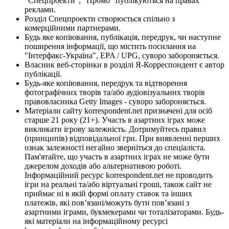
"Спецпроекти", "Промо" публікуються на правах
реклами.
Розділ Спецпроекти створюється спільно з
комерційними партнерами.
Будь яке копіювання, публікація, передрук, чи наступне
поширення інформації, що містить посилання на
"Інтерфакс-Україна", EPA / UPG, суворо забороняється.
Власник веб-сторінки в розділі Я-Корреспондент є автор
публікації.
Будь-яке копіювання, передрук та відтворення
фотографічних творів та/або аудіовізуальних творів
правовласника Getty Images - суворо забороняється.
Матеріали сайту korrespondent.net призначені для осіб
старше 21 року (21+). Участь в азартних іграх може
викликати ігрову залежність. Дотримуйтесь правил
(принципів) відповідальної гри. При виявленні перших
ознак залежності негайно зверніться до спеціаліста.
Пам'ятайте, що участь в азартних іграх не може бути
джерелом доходів або альтернативою роботі.
Інформаційний ресурс korrespondent.net не проводить
ігри на реальні та/або віртуальні гроші, також сайт не
приймає ні в якій формі оплату ставок та інших
платежів, які пов’язані/можуть бути пов’язані з
азартними іграми, букмекерами чи тоталізаторами. Будь-
які матеріали на інформаційному ресурсі