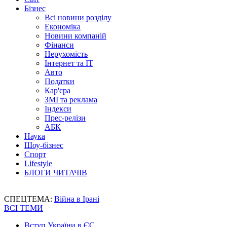
Бізнес
Всі новини розділу
Економіка
Новини компаній
Фінанси
Нерухомість
Інтернет та IT
Авто
Податки
Кар'єра
ЗМІ та реклама
Індекси
Прес-релізи
АБК
Наука
Шоу-бізнес
Спорт
Lifestyle
БЛОГИ ЧИТАЧІВ
СПЕЦТЕМА:
Війна в Ірані
ВСІ ТЕМИ
Вступ України в ЄС