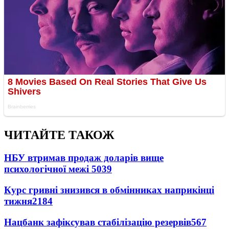
ЧИТАЙТЕ ТАКОЖ
НБУ втримав продаж доларів вище
психологічної межі
5039
Курс гривні знизився в обмінниках наприкінці
тижня
2184
Нацбанк зафіксував стабілізацію резервів
567