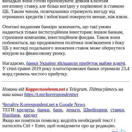
випадках вони готові пропонувати деяким клієнтам
негативну ставку, але більш вигідну у порівнянні зі ставкою
ЦБ. Таким чином, позичальники отримують вигоду від
отриманих кредитів і зобов'язані повернути менше, ніж взяли.
Опитані виданням банкіри зазначають, що такі умови
надаються тільки інституційним інвесторам: іншим банкам,
страховим компаніям, інвестиційним фондам. Також вони
побоюються, що продовження політики пом'якшення з боку
ЦБ у вигляді подальшого зниження ставок може обернутися
міхуром на фінансовому ринку.
Нагадаємо,
банки України збільшили прибуток майже вдвічі
.
У січні-травні 2019 року платоспроможні банки отримали 23,4
млрд гривень чистого прибутку.
Новини від
Корреспондент.net
в Telegram. Підписуйтесь на
наш канал
https://t.me/korrespondentnet
Читайте Korrespondent.net в Google News
ТЕГИ:
кредиты
,
банки
,
банк
,
деньги
,
Швейцария
,
ставки
,
Нацбанк
,
кредит
Якщо ви помітили помилку, виділіть необхідний текст і
натисніть Ctrl + Enter, щоб повідомити про це редакцію.