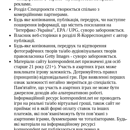
реклами.
Розділ Спецпроекти створюється спільно з
комерційними партнерами.
Будь яке копіювання, публікація, передрук, чи наступне
поширення інформації, що містить посилання на
"Інтерфакс-Україна", EPA / UPG, суворо забороняється.
Власник веб-сторінки в розділі Я-Корреспондент є автор
публікації.
Будь-яке копіювання, передрук та відтворення
фотографічних творів та/або аудіовізуальних творів
правовласника Getty Images - суворо забороняється.
Матеріали сайту korrespondent.net призначені для осіб
старше 21 року (21+). Участь в азартних іграх може
викликати ігрову залежність. Дотримуйтесь правил
(принципів) відповідальної гри. При виявленні перших
ознак залежності негайно зверніться до спеціаліста.
Пам'ятайте, що участь в азартних іграх не може бути
джерелом доходів або альтернативою роботі.
Інформаційний ресурс korrespondent.net не проводить
ігри на реальні та/або віртуальні гроші, також сайт не
приймає ні в якій формі оплату ставок та інших
платежів, які пов’язані/можуть бути пов’язані з
азартними іграми, букмекерами чи тоталізаторами. Будь-
які матеріали на інформаційному ресурсі
korrespondent.net публікуються виключно в