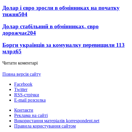
Долар і євро зросли в обмінниках на початку
тижня
504
Долар стабільний в обмінниках, євро
дорожчає
204
Борги українців за комуналку перевищили 113
млрд
65
Читати коментарі
Повна версія сайту
Facebook
Twitter
RSS-стрічки
E-mail розсилка
Контакти
Реклама на сайті
Використання матеріалів korrespondent.net
Правила користування сайтом