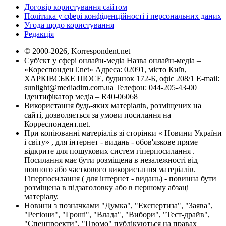
Договір користування сайтом
Політика у сфері конфіденційності і персональних даних
Угода щодо користування
Редакція
© 2000-2026, Korrespondent.net
Суб'єкт у сфері онлайн-медіа Назва онлайн-медіа –
«КореспонденТ.net» Адреса: 02091, місто Київ,
ХАРКІВСЬКЕ ШОСЕ, будинок 172-Б, офіс 208/1 E-mail:
sunlight@mediadim.com.ua
Телефон: 044-205-43-00
Ідентифікатор медіа – R40-06068
Використання будь-яких матеріалів, розміщених на
сайті, дозволяється за умови посилання на
Корреспондент.net.
При копіюванні матеріалів зі сторінки « Новини України
і світу» , для інтернет - видань - обов'язкове пряме
відкрите для пошукових систем гіперпосилання .
Посилання має бути розміщена в незалежності від
повного або часткового використання матеріалів.
Гіперпосилання ( для інтернет - видань) - повинна бути
розміщена в підзаголовку або в першому абзаці
матеріалу.
Новини з позначками "Думка", "Експертиза", "Заява",
"Регіони", "Гроші", "Влада", "Вибори", "Тест-драйв",
"Спецпроекти", "Промо" публікуються на правах