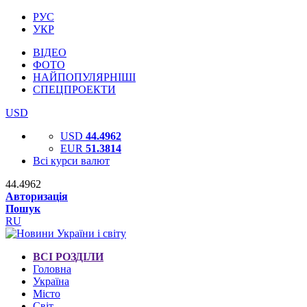
РУС
УКР
ВІДЕО
ФОТО
НАЙПОПУЛЯРНІШІ
СПЕЦПРОЕКТИ
USD
USD
44.4962
EUR
51.3814
Всі курси валют
44.4962
Авторизація
Пошук
RU
ВСІ РОЗДІЛИ
Головна
Україна
Місто
Світ