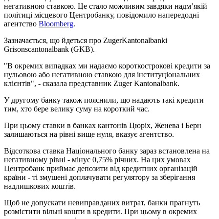
негативною ставкою. Це стало можливим завдяки надм’якій
політиці місцевого Центробанку, повідомило напередодні
агентство
Bloomberg
.
Зазначається, що йдеться про ZugerKantonalbankі
Grisonscantonalbank (GKB).
"В окремих випадках ми надаємо короткострокові кредити за
нульовою або негативною ставкою для інституціональних
клієнтів", - сказала представник Zuger Kantonalbank.
У другому банку також пояснили, що надають такі кредити
тим, хто бере велику суму на короткий час.
При цьому ставки в банках кантонів Цюріх, Женева і Берн
залишаються на рівні вище нуля, вказує агентство.
Відсоткова ставка Національного банку зараз встановлена ​​на
негативному рівні - мінус 0,75% річних. На цих умовах
Центробанк приймає депозити від кредитних організацій
країни - ті змушені доплачувати регулятору за зберігання
надлишкових коштів.
Щоб не допускати невиправданих витрат, банки прагнуть
розмістити вільні кошти в кредити. При цьому в окремих