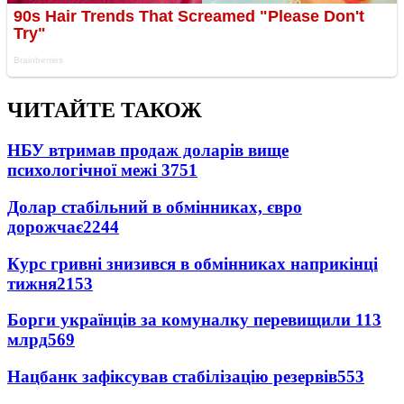
ЧИТАЙТЕ ТАКОЖ
НБУ втримав продаж доларів вище
психологічної межі
3751
Долар стабільний в обмінниках, євро
дорожчає
2244
Курс гривні знизився в обмінниках наприкінці
тижня
2153
Борги українців за комуналку перевищили 113
млрд
569
Нацбанк зафіксував стабілізацію резервів
553