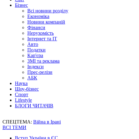
Бізнес
Всі новини розділу
Економіка
Новини компаній
Фінанси
Нерухомість
Інтернет та IT
Авто
Податки
Кар'єра
ЗМІ та реклама
Індекси
Прес-релізи
АБК
Наука
Шоу-бізнес
Спорт
Lifestyle
БЛОГИ ЧИТАЧІВ
СПЕЦТЕМА:
Війна в Ірані
ВСІ ТЕМИ
Вступ України в ЄС