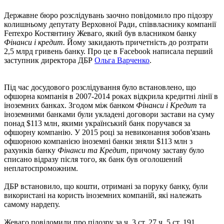
Державне бюро розслідувань заочно повідомило про підозру
колишньому депутату Верховної Ради, співвласнику компанії
Ferrexpo Костянтину Жеваго, який був власником банку
Фінанси і кредит.
Йому закидають причетність до розтрати
2,5 млрд гривень банку. Про це в Facebook написала перший
заступник директора ДБР
Ольга Варченко
.
Під час досудового розслідування було встановлено, що
офшорна компанія в 2007-2014 роках відкрила кредитні лінії в
іноземних банках. Згодом між банком
Фінанси і Кредит
та
іноземними банками були укладені договори застави на суму
понад $113 млн, якими український банк поручався за
офшорну компанію. У 2015 році за невиконання зобов'язань
офшорною компанією іноземні банки зняли $113 млн з
рахунків банку
Фінанси та Кредит
, причому заставу було
списано відразу після того, як банк був оголошений
неплатоспроможним.
ДБР встановило, що кошти, отримані за поруку банку, були
використані на користь іноземних компаній, які належать
самому нардепу.
Жеваго повідомили про підозру за ч. 3 ст. 27 ч. 5 ст. 191