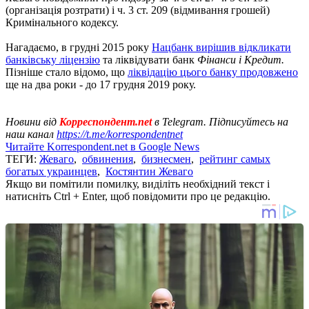
(організація розтрати) і ч. 3 ст. 209 (відмивання грошей)
Кримінального кодексу.
Нагадаємо, в грудні 2015 року
Нацбанк вирішив відкликати
банківську ліцензію
та ліквідувати банк
Фінанси і Кредит.
Пізніше стало відомо, що
ліквідацію цього банку продовжено
ще на два роки - до 17 грудня 2019 року.
Новини від
Корреспондент.net
в Telegram. Підписуйтесь на
наш канал
https://t.me/korrespondentnet
Читайте Korrespondent.net в Google News
ТЕГИ:
Жеваго
,
обвинения
,
бизнесмен
,
рейтинг самых
богатых украинцев
,
Костянтин Жеваго
Якщо ви помітили помилку, виділіть необхідний текст і
натисніть Ctrl + Enter, щоб повідомити про це редакцію.