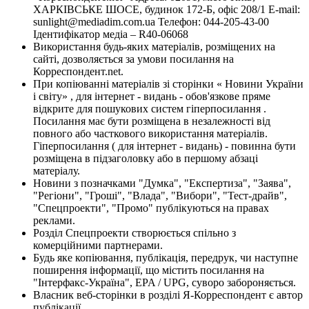
ХАРКІВСЬКЕ ШОСЕ, будинок 172-Б, офіс 208/1 E-mail:
sunlight@mediadim.com.ua
Телефон: 044-205-43-00
Ідентифікатор медіа – R40-06068
Використання будь-яких матеріалів, розміщених на
сайті, дозволяється за умови посилання на
Корреспондент.net.
При копіюванні матеріалів зі сторінки « Новини України
і світу» , для інтернет - видань - обов'язкове пряме
відкрите для пошукових систем гіперпосилання .
Посилання має бути розміщена в незалежності від
повного або часткового використання матеріалів.
Гіперпосилання ( для інтернет - видань) - повинна бути
розміщена в підзаголовку або в першому абзаці
матеріалу.
Новини з позначками "Думка", "Експертиза", "Заява",
"Регіони", "Гроші", "Влада", "Вибори", "Тест-драйв",
"Спецпроекти", "Промо" публікуються на правах
реклами.
Розділ Спецпроекти створюється спільно з
комерційними партнерами.
Будь яке копіювання, публікація, передрук, чи наступне
поширення інформації, що містить посилання на
"Інтерфакс-Україна", EPA / UPG, суворо забороняється.
Власник веб-сторінки в розділі Я-Корреспондент є автор
публікації.