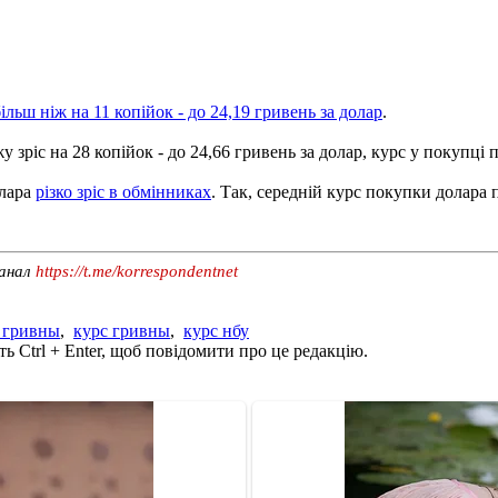
льш ніж на 11 копійок - до 24,19 гривень за долар
.
ріс на 28 копійок - до 24,66 гривень за долар, курс у покупці пі
олара
різко зріс в обмінниках
. Так, середній курс покупки долара 
канал
https://t.me/korrespondentnet
 гривны
,
курс гривны
,
курс нбу
ь Ctrl + Enter, щоб повідомити про це редакцію.