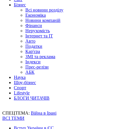
Бізнес
Всі новини розділу
Економіка
Новини компаній
Фінанси
Нерухомість
Інтернет та IT
Авто
Податки
Кар'єра
ЗМІ та реклама
Індекси
Прес-релізи
АБК
Наука
Шоу-бізнес
Спорт
Lifestyle
БЛОГИ ЧИТАЧІВ
СПЕЦТЕМА:
Війна в Ірані
ВСІ ТЕМИ
Вступ України в ЄС