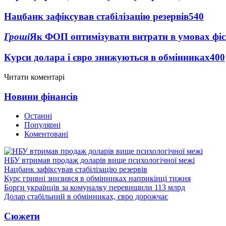
Нацбанк зафіксував стабілізацію резервів
540
Гроші
Як ФОП оптимізувати витрати в умовах фіск
Курси долара і євро знижуються в обмінниках
400
Читати коментарі
Новини фінансів
Останні
Популярні
Коментовані
НБУ втримав продаж доларів вище психологічної межі
Нацбанк зафіксував стабілізацію резервів
Курс гривні знизився в обмінниках наприкінці тижня
Борги українців за комуналку перевищили 113 млрд
Долар стабільний в обмінниках, євро дорожчає
Сюжети