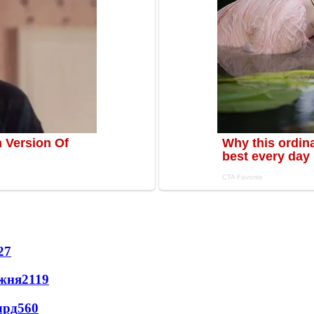
27
ижня
2119
лрд
560