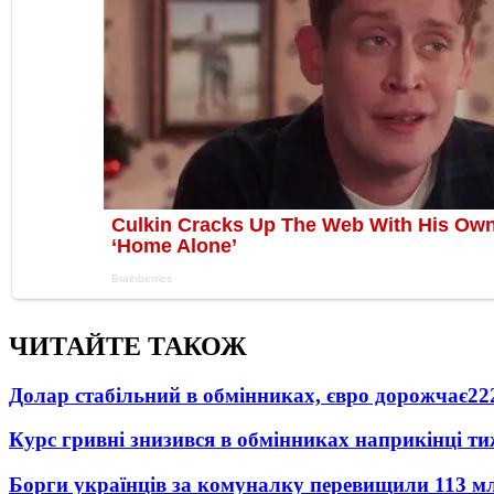
ЧИТАЙТЕ ТАКОЖ
Долар стабільний в обмінниках, євро дорожчає
22
Курс гривні знизився в обмінниках наприкінці т
Борги українців за комуналку перевищили 113 м