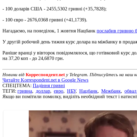
- 100 доларів США - 2455,5302 гривні (+35,7828);
- 100 євро - 2676,0368 гривні (+41,1739).
Нагадаємо, на понеділок, 1 жовтня Нацбанк
послабив гривню бі
У другій робочий день тижня курс долара на міжбанку в продажу з
Раніше вранці у вівторок повідомлялося, що готівковий курс д
на 37,20 коп - до 24,6870 грн.
Новини від
Корреспондент.net
у Telegram. Підписуйтесь на наш 
Читайте Korrespondent.net в Google News
СПЕЦТЕМА:
Падіння гривні
ТЕГИ:
гривна
,
доллар
,
евро
,
НБУ
,
Нацбанк
,
Межбанк
,
обвал
Якщо ви помітили помилку, виділіть необхідний текст і натисніт