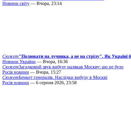
Новини світу
— Вчора, 23:14
Сюжет
"Полювати на лучника, а не на стрілу". Як Україні 
Новини України
— Вчора, 16:36
Сюжет
Загадковий звук вибуху налякав Москву: що це було
Росія новини
— Вчора, 15:27
Сюжет
Бенкет генералів. Наслідки вибуху в Москві
Росія новини
— 6 серпня 2026, 23:58