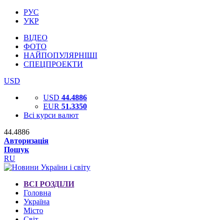
РУС
УКР
ВІДЕО
ФОТО
НАЙПОПУЛЯРНІШІ
СПЕЦПРОЕКТИ
USD
USD
44.4886
EUR
51.3350
Всі курси валют
44.4886
Авторизація
Пошук
RU
ВСІ РОЗДІЛИ
Головна
Україна
Місто
Світ