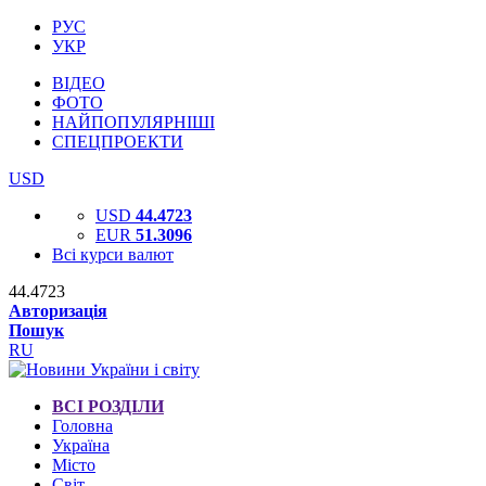
РУС
УКР
ВІДЕО
ФОТО
НАЙПОПУЛЯРНІШІ
СПЕЦПРОЕКТИ
USD
USD
44.4723
EUR
51.3096
Всі курси валют
44.4723
Авторизація
Пошук
RU
ВСІ РОЗДІЛИ
Головна
Україна
Місто
Світ