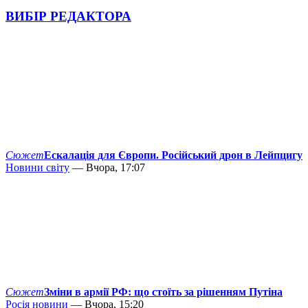
ВИБІР РЕДАКТОРА
Сюжет
Ескалація для Європи. Російський дрон в Лейпцигу
Новини світу
— Вчора, 17:07
Сюжет
Зміни в армії РФ: що стоїть за рішенням Путіна
Росія новини
— Вчора, 15:20