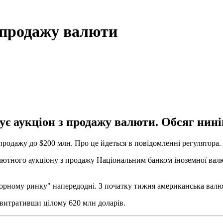
з продажу валюти
є аукціон з продажу валюти. Обсяг ниніш
продажу до $200 млн. Про це йдеться в повідомленні регулятора.
лютного аукціону з продажу Національним банком іноземної валю
орному ринку" напередодні. З початку тижня американська валют
 витративши цілому 620 млн доларів.