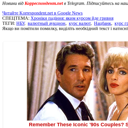
Новини від
Корреспондент.net
в Telegram. Підписуйтесь на на
Читайте Korrespondent.net в Google News
СПЕЦТЕМА:
Хроніки падіння: яким курсом йде гривня
ТЕГИ:
НБУ
,
валютный аукцион
,
курс валют
,
Нацбанк
,
курс 
Якщо ви помітили помилку, виділіть необхідний текст і натисніт