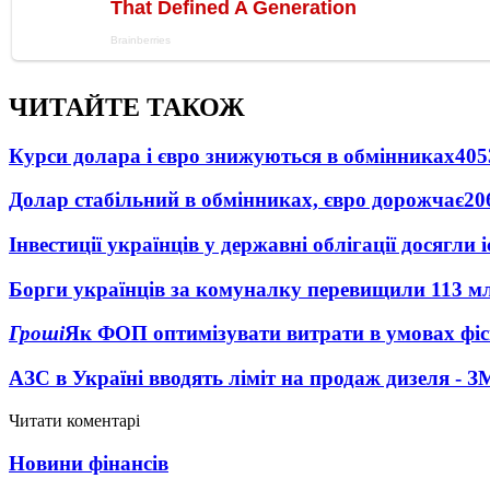
ЧИТАЙТЕ ТАКОЖ
Курси долара і євро знижуються в обмінниках
405
Долар стабільний в обмінниках, євро дорожчає
20
Інвестиції українців у державні облігації досягл
Борги українців за комуналку перевищили 113 м
Гроші
Як ФОП оптимізувати витрати в умовах фіск
АЗС в Україні вводять ліміт на продаж дизеля - З
Читати коментарі
Новини фінансів