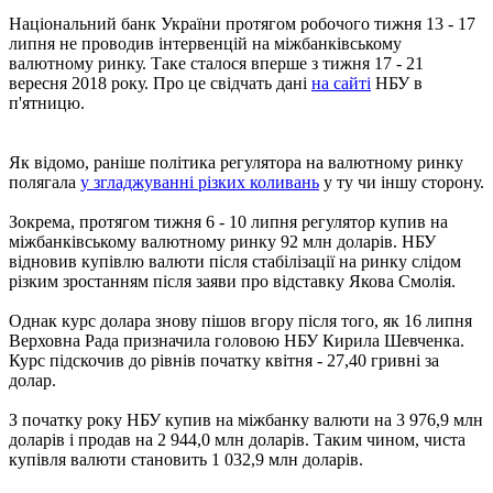
Національний банк України протягом робочого тижня 13 - 17
липня не проводив інтервенцій на міжбанківському
валютному ринку. Таке сталося вперше з тижня 17 - 21
вересня 2018 року. Про це свідчать дані
на сайті
НБУ в
п'ятницю.
Як відомо, раніше політика регулятора на валютному ринку
полягала
у згладжуванні різких коливань
у ту чи іншу сторону.
Зокрема, протягом тижня 6 - 10 липня регулятор купив на
міжбанківському валютному ринку 92 млн доларів. НБУ
відновив купівлю валюти після стабілізації на ринку слідом
різким зростанням після заяви про відставку Якова Смолія.
Однак курс долара знову пішов вгору після того, як 16 липня
Верховна Рада призначила головою НБУ Кирила Шевченка.
Курс підскочив до рівнів початку квітня - 27,40 гривні за
долар.
З початку року НБУ купив на міжбанку валюти на 3 976,9 млн
доларів і продав на 2 944,0 млн доларів. Таким чином, чиста
купівля валюти становить 1 032,9 млн доларів.