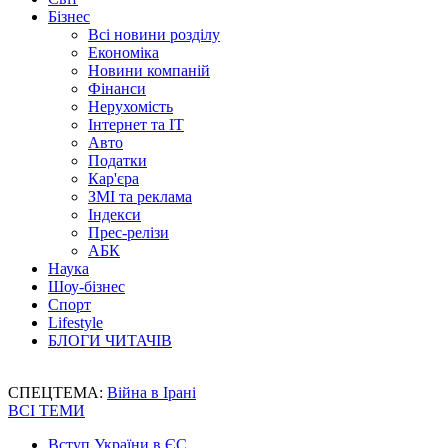
Бізнес
Всі новини розділу
Економіка
Новини компаній
Фінанси
Нерухомість
Інтернет та IT
Авто
Податки
Кар'єра
ЗМІ та реклама
Індекси
Прес-релізи
АБК
Наука
Шоу-бізнес
Спорт
Lifestyle
БЛОГИ ЧИТАЧІВ
СПЕЦТЕМА:
Війна в Ірані
ВСІ ТЕМИ
Вступ України в ЄС