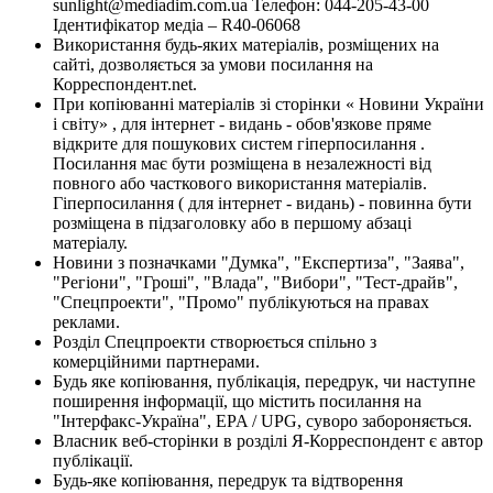
sunlight@mediadim.com.ua
Телефон: 044-205-43-00
Ідентифікатор медіа – R40-06068
Використання будь-яких матеріалів, розміщених на
сайті, дозволяється за умови посилання на
Корреспондент.net.
При копіюванні матеріалів зі сторінки « Новини України
і світу» , для інтернет - видань - обов'язкове пряме
відкрите для пошукових систем гіперпосилання .
Посилання має бути розміщена в незалежності від
повного або часткового використання матеріалів.
Гіперпосилання ( для інтернет - видань) - повинна бути
розміщена в підзаголовку або в першому абзаці
матеріалу.
Новини з позначками "Думка", "Експертиза", "Заява",
"Регіони", "Гроші", "Влада", "Вибори", "Тест-драйв",
"Спецпроекти", "Промо" публікуються на правах
реклами.
Розділ Спецпроекти створюється спільно з
комерційними партнерами.
Будь яке копіювання, публікація, передрук, чи наступне
поширення інформації, що містить посилання на
"Інтерфакс-Україна", EPA / UPG, суворо забороняється.
Власник веб-сторінки в розділі Я-Корреспондент є автор
публікації.
Будь-яке копіювання, передрук та відтворення