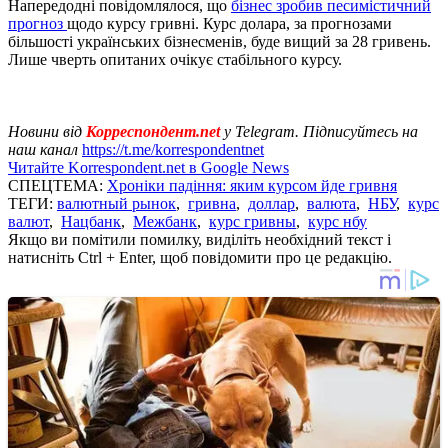
Напередодні повідомлялося, що
бізнес зробив песимістичний
прогноз
щодо курсу гривні. Курс долара, за прогнозами
більшості українських бізнесменів, буде вищий за 28 гривень.
Лише чверть опитаних очікує стабільного курсу.
Новини від
Корреспондент.net
у Telegram. Підписуйтесь на
наш канал
https://t.me/korrespondentnet
Читайте Korrespondent.net в Google News
СПЕЦТЕМА:
Хроніки падіння: яким курсом йде гривня
ТЕГИ:
валютный рынок
,
гривна
,
доллар
,
валюта
,
НБУ
,
курс
валют
,
Нацбанк
,
Межбанк
,
курс гривны
,
курс нбу
Якщо ви помітили помилку, виділіть необхідний текст і
натисніть Ctrl + Enter, щоб повідомити про це редакцію.