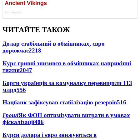
ЧИТАЙТЕ ТАКОЖ
Долар стабільний в обмінниках, євро
дорожчає
2218
Курс гривні знизився в обмінниках наприкінці
тижня
2047
Борги українців за комуналку перевищили 113
млрд
556
Нацбанк зафіксував стабілізацію резервів
516
Гроші
Як ФОП оптимізувати витрати в умовах
фіскалізації
406
Курси долара і євро знижуються в