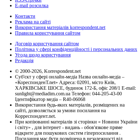
E-mail розсилка
Контакти
Реклама на сайті
Використання матеріалів korrespondent.net
Правила користування сайтом
Договір користування сайтом
Політика у сфері конфіденційності і персональних даних
Угода щодо користування
Редакція
© 2000-2026, Korrespondent.net
Суб'єкт у сфері онлайн-медіа Назва онлайн-медіа –
«КореспонденТ.net» Адреса: 02091, місто Київ,
ХАРКІВСЬКЕ ШОСЕ, будинок 172-Б, офіс 208/1 E-mail:
sunlight@mediadim.com.ua
Телефон: 044-205-43-00
Ідентифікатор медіа – R40-06068
Використання будь-яких матеріалів, розміщених на
сайті, дозволяється за умови посилання на
Корреспондент.net.
При копіюванні матеріалів зі сторінки « Новини України
і світу» , для інтернет - видань - обов'язкове пряме
відкрите для пошукових систем гіперпосилання .
Посилання має бути розміщена в незалежності від