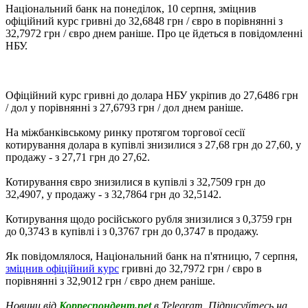
Національний банк на понеділок, 10 серпня, зміцнив
офіційний курс гривні до 32,6848 грн / євро в порівнянні з
32,7972 грн / євро днем ​​раніше. Про це йдеться в повідомленні
НБУ.
Офіційний курс гривні до долара НБУ укріпив до 27,6486 грн
/ дол у порівнянні з 27,6793 грн / дол днем раніше.
На міжбанківському ринку протягом торгової сесії
котирування долара в купівлі знизилися з 27,68 грн до 27,60, у
продажу - з 27,71 грн до 27,62.
Котирування євро знизилися в купівлі з 32,7509 грн до
32,4907, у продажу - з 32,7864 грн до 32,5142.
Котирування щодо російського рубля знизилися з 0,3759 грн
до 0,3743 в купівлі і з 0,3767 грн до 0,3747 в продажу.
Як повідомлялося, Національний банк на п'ятницю, 7 серпня,
зміцнив офіційний курс
гривні до 32,7972 грн / євро в
порівнянні з 32,9012 грн / євро днем ​​раніше.
Новини від
Корреспондент.net
в Telegram. Підписуйтесь на