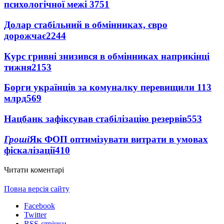
психологічної межі
3751
Долар стабільний в обмінниках, євро
дорожчає
2244
Курс гривні знизився в обмінниках наприкінці
тижня
2153
Борги українців за комуналку перевищили 113
млрд
569
Нацбанк зафіксував стабілізацію резервів
553
Гроші
Як ФОП оптимізувати витрати в умовах
фіскалізації
410
Читати коментарі
Повна версія сайту
Facebook
Twitter
RSS-стрічки