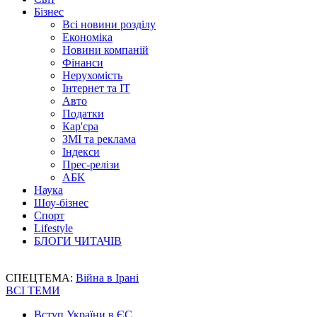
Бізнес
Всі новини розділу
Економіка
Новини компаній
Фінанси
Нерухомість
Інтернет та IT
Авто
Податки
Кар'єра
ЗМІ та реклама
Індекси
Прес-релізи
АБК
Наука
Шоу-бізнес
Спорт
Lifestyle
БЛОГИ ЧИТАЧІВ
СПЕЦТЕМА:
Війна в Ірані
ВСІ ТЕМИ
Вступ України в ЄС