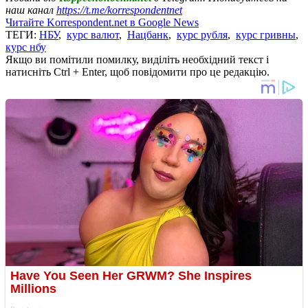
наш канал
https://t.me/korrespondentnet
Читайте Korrespondent.net в Google News
ТЕГИ:
НБУ
,
курс валют
,
Нацбанк
,
курс рубля
,
курс гривны
,
курс нбу
Якщо ви помітили помилку, виділіть необхідний текст і
натисніть Ctrl + Enter, щоб повідомити про це редакцію.