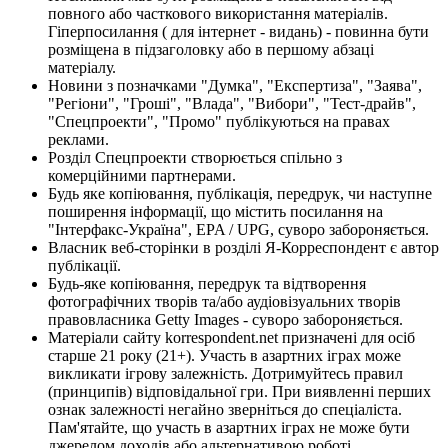
повного або часткового використання матеріалів.
Гіперпосилання ( для інтернет - видань) - повинна бути
розміщена в підзаголовку або в першому абзаці
матеріалу.
Новини з позначками "Думка", "Експертиза", "Заява",
"Регіони", "Гроші", "Влада", "Вибори", "Тест-драйв",
"Спецпроекти", "Промо" публікуються на правах
реклами.
Розділ Спецпроекти створюється спільно з
комерційними партнерами.
Будь яке копіювання, публікація, передрук, чи наступне
поширення інформації, що містить посилання на
"Інтерфакс-Україна", EPA / UPG, суворо забороняється.
Власник веб-сторінки в розділі Я-Корреспондент є автор
публікації.
Будь-яке копіювання, передрук та відтворення
фотографічних творів та/або аудіовізуальних творів
правовласника Getty Images - суворо забороняється.
Матеріали сайту korrespondent.net призначені для осіб
старше 21 року (21+). Участь в азартних іграх може
викликати ігрову залежність. Дотримуйтесь правил
(принципів) відповідальної гри. При виявленні перших
ознак залежності негайно зверніться до спеціаліста.
Пам'ятайте, що участь в азартних іграх не може бути
джерелом доходів або альтернативою роботі.