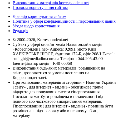
Використання матеріалів korrespondent.net
Правила користування сайтом
Договір користування сайтом
Політика у сфері конфіденційності і персональних даних
Угода щодо користування
Редакція
© 2000-2026, Korrespondent.net
Суб'єкт у сфері онлайн-медіа Назва онлайн-медіа –
«КореспонденТ.net» Адреса: 02091, місто Київ,
ХАРКІВСЬКЕ ШОСЕ, будинок 172-Б, офіс 208/1 E-mail:
sunlight@mediadim.com.ua
Телефон: 044-205-43-00
Ідентифікатор медіа – R40-06068
Використання будь-яких матеріалів, розміщених на
сайті, дозволяється за умови посилання на
Корреспондент.net.
При копіюванні матеріалів зі сторінки « Новини України
і світу» , для інтернет - видань - обов'язкове пряме
відкрите для пошукових систем гіперпосилання .
Посилання має бути розміщена в незалежності від
повного або часткового використання матеріалів.
Гіперпосилання ( для інтернет - видань) - повинна бути
розміщена в підзаголовку або в першому абзаці
матеріалу.