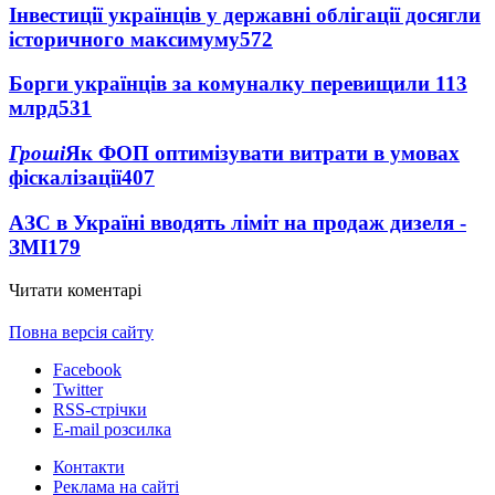
Інвестиції українців у державні облігації досягли
історичного максимуму
572
Борги українців за комуналку перевищили 113
млрд
531
Гроші
Як ФОП оптимізувати витрати в умовах
фіскалізації
407
АЗС в Україні вводять ліміт на продаж дизеля -
ЗМІ
179
Читати коментарі
Повна версія сайту
Facebook
Twitter
RSS-стрічки
E-mail розсилка
Контакти
Реклама на сайті