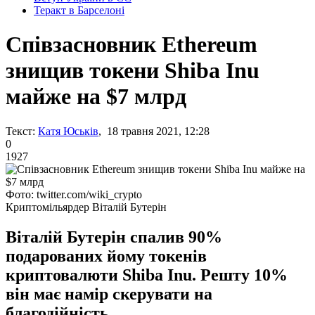
Теракт в Барселоні
Співзасновник Ethereum
знищив токени Shiba Inu
майже на $7 млрд
Текст:
Катя Юськів
, 18 травня 2021, 12:28
0
1927
Фото: twitter.com/wiki_crypto
Криптомільярдер Віталій Бутерін
Віталій Бутерін спалив 90%
подарованих йому токенів
криптовалюти Shiba Inu. Решту 10%
він має намір скерувати на
благодійність.