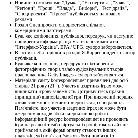
Новини з позначками "Думка", "Експертиза", "Заява",
"Регіони", "Гроші", "Влада", "Вибори", "Тест-драйв",
"Спецпроекти", "Промо" публікуються на правах
реклами.
Розділ Спецпроекти створюється спільно з
комерційними партнерами.
Будь яке копіювання, публікація, передрук, чи наступне
поширення інформації, що містить посилання на
"Інтерфакс-Україна", EPA / UPG, суворо забороняється.
Власник веб-сторінки в розділі Я-Корреспондент є автор
публікації.
Будь-яке копіювання, передрук та відтворення
фотографічних творів та/або аудіовізуальних творів
правовласника Getty Images - суворо забороняється.
Матеріали сайту korrespondent.net призначені для осіб
старше 21 року (21+). Участь в азартних іграх може
викликати ігрову залежність. Дотримуйтесь правил
(принципів) відповідальної гри. При виявленні перших
ознак залежності негайно зверніться до спеціаліста.
Пам'ятайте, що участь в азартних іграх не може бути
джерелом доходів або альтернативою роботі.
Інформаційний ресурс korrespondent.net не проводить
ігри на реальні та/або віртуальні гроші, також сайт не
приймає ні в якій формі оплату ставок та інших
платежів, які пов’язані/можуть бути пов’язані з