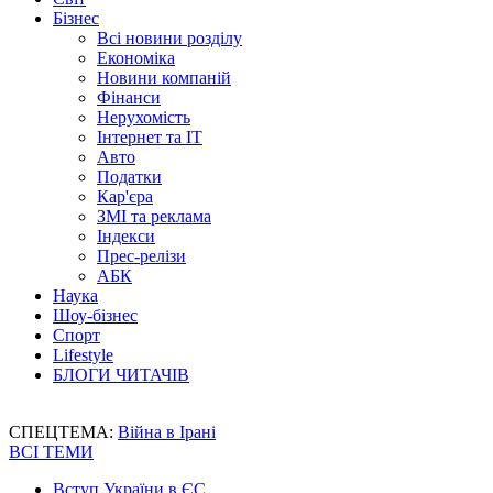
Бізнес
Всі новини розділу
Економіка
Новини компаній
Фінанси
Нерухомість
Інтернет та IT
Авто
Податки
Кар'єра
ЗМІ та реклама
Індекси
Прес-релізи
АБК
Наука
Шоу-бізнес
Спорт
Lifestyle
БЛОГИ ЧИТАЧІВ
СПЕЦТЕМА:
Війна в Ірані
ВСІ ТЕМИ
Вступ України в ЄС