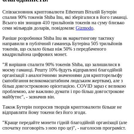
Співзасновник криптовалюти Ethereum Віталій Бутерін
спалив 90% токенів Shiba Inu, які зберігалися в його гаманці.
Всього він знищив 410 трильйонів токенів на суму близько
семи мільярдів доларів, повідомляє
Gizmodo
.
Раніше розробники Shiba Inu як маркетингову тактику
направили в публічний гаманець Бутеріна 505 трильйонів
токенів, що склало більш ніж 50% з передбаченого
квадрильйона цифрових монет.
"Я вирішив спалити 90% токенів Shiba, що залишилися в
моєму гаманці. Решту 10% будуть відправлені благодійній
організації з аналогічними значеннями для крипторельєфу
(запобігання великомасштабним людським жертвам), але з
більш довгостроковою орієнтацією. COVID зараз є великою
проблемою, але важливо думати і про більш довгострокове
майбутнє", - зазначив він.
Також Бутерін попросив творців криптовалюти більше не
відправляти йому токени без його згоди.
"Краще передайте монети гідній благодійній організації (але
спочатку поговоріть з нею про це)", - наголосив програміст.