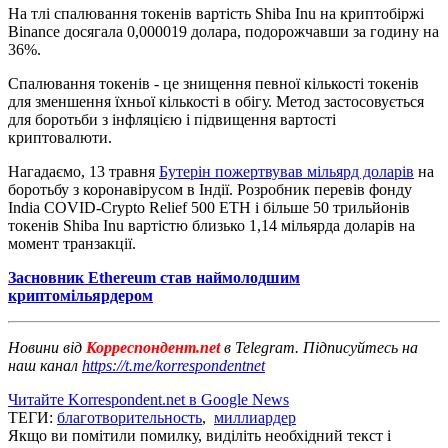
На тлі спалювання токенів вартість Shiba Inu на криптобіржі
Binance досягала 0,000019 долара, подорожчавши за годину на
36%.
Спалювання токенів - це знищення певної кількості токенів
для зменшення їхньої кількості в обігу. Метод застосовується
для боротьби з інфляцією і підвищення вартості
криптовалюти.
Нагадаємо, 13 травня
Бутерін пожертвував мільярд доларів
на
боротьбу з коронавірусом в Індії. Розробник перевів фонду
India COVID-Crypto Relief 500 ETH і більше 50 трильйонів
токенів Shiba Inu вартістю близько 1,14 мільярда доларів на
момент транзакції.
Засновник Ethereum став наймолодшим
криптомільярдером
Новини від
Корреспондент.net
в Telegram. Підписуйтесь на
наш канал
https://t.me/korrespondentnet
Читайте Korrespondent.net в Google News
ТЕГИ:
благотворительность
,
миллиардер
Якщо ви помітили помилку, виділіть необхідний текст і