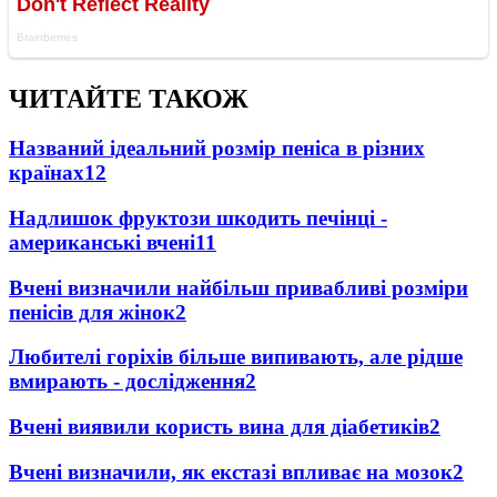
ЧИТАЙТЕ ТАКОЖ
Названий ідеальний розмір пеніса в різних
країнах
12
Надлишок фруктози шкодить печінці -
американські вчені
11
Вчені визначили найбільш привабливі розміри
пенісів для жінок
2
Любителі горіхів більше випивають, але рідше
вмирають - дослідження
2
Вчені виявили користь вина для діабетиків
2
Вчені визначили, як екстазі впливає на мозок
2