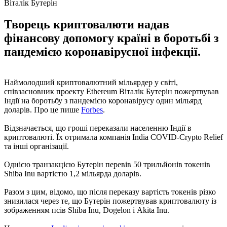
Віталік Бутерін
Творець криптовалюти надав
фінансову допомогу країні в боротьбі з
пандемією коронавірусної інфекції.
Наймолодший криптовалютний мільярдер у світі,
співзасновник проекту Ethereum Віталік Бутерін пожертвував
Індії на боротьбу з пандемією коронавірусу один мільярд
доларів. Про це пише
Forbes
.
Відзначається, що гроші переказали населенню Індії в
криптовалюті. Їх отримала компанія India COVID-Crypto Relief
та інші організації.
Однією транзакцією Бутерін перевів 50 трильйонів токенів
Shiba Inu вартістю 1,2 мільярда доларів.
Разом з цим, відомо, що після переказу вартість токенів різко
знизилася через те, що Бутерін пожертвував криптовалюту із
зображенням псів Shiba Inu, Dogelon і Akita Inu.