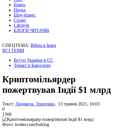
Бізнес
Наука
Шоу-бізнес
Спорт
Lifestyle
БЛОГИ ЧИТАЧІВ
СПЕЦТЕМА:
Війна в Ірані
ВСІ ТЕМИ
Вступ України в ЄС
Теракт в Барселоні
Криптомільярдер
пожертвував Індії $1 млрд
Текст:
Людмила Троценко
, 13 травня 2021, 16:03
0
1568
Фото: twitter.com/forklog