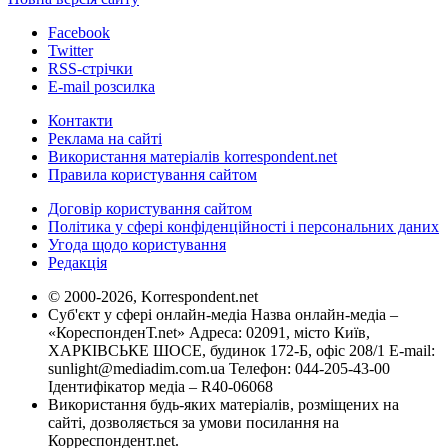
Facebook
Twitter
RSS-стрічки
E-mail розсилка
Контакти
Реклама на сайті
Використання матеріалів korrespondent.net
Правила користування сайтом
Договір користування сайтом
Політика у сфері конфіденційності і персональних даних
Угода щодо користування
Редакція
© 2000-2026, Korrespondent.net
Суб'єкт у сфері онлайн-медіа Назва онлайн-медіа –
«КореспонденТ.net» Адреса: 02091, місто Київ,
ХАРКІВСЬКЕ ШОСЕ, будинок 172-Б, офіс 208/1 E-mail:
sunlight@mediadim.com.ua
Телефон: 044-205-43-00
Ідентифікатор медіа – R40-06068
Використання будь-яких матеріалів, розміщених на
сайті, дозволяється за умови посилання на
Корреспондент.net.