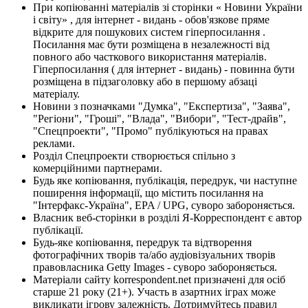
При копіюванні матеріалів зі сторінки « Новини України
і світу» , для інтернет - видань - обов'язкове пряме
відкрите для пошукових систем гіперпосилання .
Посилання має бути розміщена в незалежності від
повного або часткового використання матеріалів.
Гіперпосилання ( для інтернет - видань) - повинна бути
розміщена в підзаголовку або в першому абзаці
матеріалу.
Новини з позначками "Думка", "Експертиза", "Заява",
"Регіони", "Гроші", "Влада", "Вибори", "Тест-драйв",
"Спецпроекти", "Промо" публікуються на правах
реклами.
Розділ Спецпроекти створюється спільно з
комерційними партнерами.
Будь яке копіювання, публікація, передрук, чи наступне
поширення інформації, що містить посилання на
"Інтерфакс-Україна", EPA / UPG, суворо забороняється.
Власник веб-сторінки в розділі Я-Корреспондент є автор
публікації.
Будь-яке копіювання, передрук та відтворення
фотографічних творів та/або аудіовізуальних творів
правовласника Getty Images - суворо забороняється.
Матеріали сайту korrespondent.net призначені для осіб
старше 21 року (21+). Участь в азартних іграх може
викликати ігрову залежність. Дотримуйтесь правил