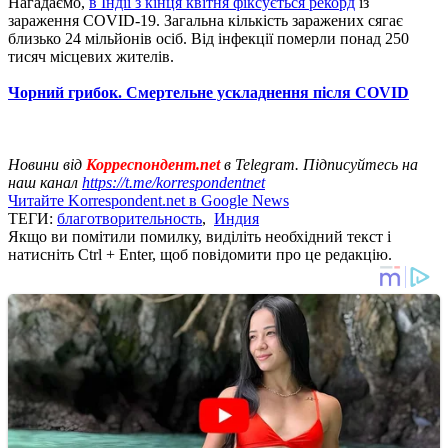
Нагадаємо,
в Індії з кінця квітня фіксується рекорд
із
зараження COVID-19. Загальна кількість заражених сягає
близько 24 мільйонів осіб. Від інфекції померли понад 250
тисяч місцевих жителів.
Чорний грибок. Смертельне ускладнення після COVID
Новини від
Корреспондент.net
в Telegram. Підписуйтесь на
наш канал
https://t.me/korrespondentnet
Читайте Korrespondent.net в Google News
ТЕГИ:
благотворительность
,
Индия
Якщо ви помітили помилку, виділіть необхідний текст і
натисніть Ctrl + Enter, щоб повідомити про це редакцію.