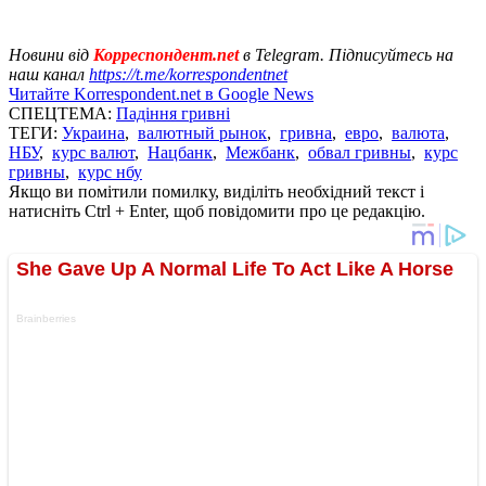
Новини від
Корреспондент.net
в Telegram. Підписуйтесь на
наш канал
https://t.me/korrespondentnet
Читайте Korrespondent.net в Google News
СПЕЦТЕМА:
Падіння гривні
ТЕГИ:
Украина
,
валютный рынок
,
гривна
,
евро
,
валюта
,
НБУ
,
курс валют
,
Нацбанк
,
Межбанк
,
обвал гривны
,
курс
гривны
,
курс нбу
Якщо ви помітили помилку, виділіть необхідний текст і
натисніть Ctrl + Enter, щоб повідомити про це редакцію.