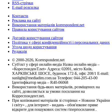
RSS-стрічки
E-mail розсилка
Контакти
Реклама на сайті
Використання матеріалів korrespondent.net
Правила користування сайтом
Договір користування сайтом
Політика у сфері конфіденційності і персональних даних
Угода щодо користування
Редакція
© 2000-2026, Korrespondent.net
Суб'єкт у сфері онлайн-медіа Назва онлайн-медіа –
«КореспонденТ.net» Адреса: 02091, місто Київ,
ХАРКІВСЬКЕ ШОСЕ, будинок 172-Б, офіс 208/1 E-mail:
sunlight@mediadim.com.ua
Телефон: 044-205-43-00
Ідентифікатор медіа – R40-06068
Використання будь-яких матеріалів, розміщених на
сайті, дозволяється за умови посилання на
Корреспондент.net.
При копіюванні матеріалів зі сторінки « Новини України
і світу» , для інтернет - видань - обов'язкове пряме
відкрите для пошукових систем гіперпосилання .