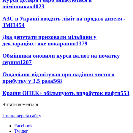
обмінниках
4023
АЗС в Україні вводять ліміт на продаж дизеля -
ЗМІ
3454
Два депутати приховали мільйони у
деклараціях: яке покарання
1379
Обмінники оновили курси валют на початку
серпня
1207
Ощадбанк відзвітував про падіння чистого
прибутку у 3,5 раза
568
Країни ОПЕК+ збільшують видобуток нафти
553
Читати коментарі
Повна версія сайту
Facebook
Twitter