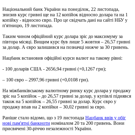
Національний банк України на понеділок, 22 листопада,
знизив курс гривні ще на 12 копійок відносно долара та на 1
копійку - відносно євро. Про це свідчать дані на сайті НБУ у
п'ятницю, 19 листопада.
Таким чином офіційний курс долара зріс до максимуму за
півтора місяці. Вищим курс був лише 5 жовтня – 26,57 гривні
за долар. А євро залишився на позначці нижче за 30 гривень.
Нацбанк встановив офіційні курси валют на такому рівні:
- 100 доларів США - 2656,94 гривні (+0,1267 грн);
– 100 євро – 2997,96 гривні (+0,0108 грн).
На міжбанківському валютному ринку курс долара у продажу
зріс на 5 копійок – до 26,57 гривні за долар, у купівлі піднявся
також на 5 копійок – 26,55 гривні за долар. Курс євро у
продажу впав на 2 копійки – 30,02 гривні за євро.
Раніше стало відомо, що з 19 листопада
Нацбанк ввів у обіг
нові пам'ятні банкноти
номіналом 20 та 200 гривень. Вони
присвячені 30-річчю незалежності України.