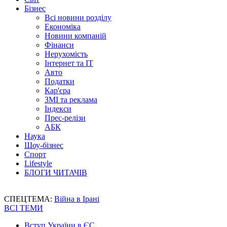
Бізнес
Всі новини розділу
Економіка
Новини компаній
Фінанси
Нерухомість
Інтернет та IT
Авто
Податки
Кар'єра
ЗМІ та реклама
Індекси
Прес-релізи
АБК
Наука
Шоу-бізнес
Спорт
Lifestyle
БЛОГИ ЧИТАЧІВ
СПЕЦТЕМА:
Війна в Ірані
ВСІ ТЕМИ
Вступ України в ЄС