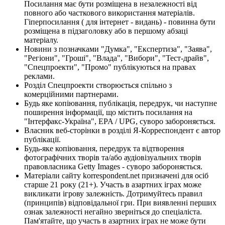
Посилання має бути розміщена в незалежності від
повного або часткового використання матеріалів.
Гіперпосилання ( для інтернет - видань) - повинна бути
розміщена в підзаголовку або в першому абзаці
матеріалу.
Новини з позначками "Думка", "Експертиза", "Заява",
"Регіони", "Гроші", "Влада", "Вибори", "Тест-драйв",
"Спецпроекти", "Промо" публікуються на правах
реклами.
Розділ Спецпроекти створюється спільно з
комерційними партнерами.
Будь яке копіювання, публікація, передрук, чи наступне
поширення інформації, що містить посилання на
"Інтерфакс-Україна", EPA / UPG, суворо забороняється.
Власник веб-сторінки в розділі Я-Корреспондент є автор
публікації.
Будь-яке копіювання, передрук та відтворення
фотографічних творів та/або аудіовізуальних творів
правовласника Getty Images - суворо забороняється.
Матеріали сайту korrespondent.net призначені для осіб
старше 21 року (21+). Участь в азартних іграх може
викликати ігрову залежність. Дотримуйтесь правил
(принципів) відповідальної гри. При виявленні перших
ознак залежності негайно зверніться до спеціаліста.
Пам'ятайте, що участь в азартних іграх не може бути