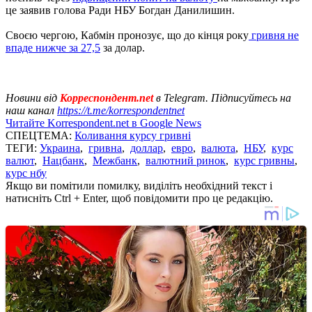
це заявив голова Ради НБУ Богдан Данилишин.
Своєю чергою, Кабмін пронозує, що до кінця року
гривня не
впаде нижче за 27,5
за долар.
Новини від
Корреспондент.net
в Telegram. Підписуйтесь на
наш канал
https://t.me/korrespondentnet
Читайте Korrespondent.net в Google News
СПЕЦТЕМА:
Коливання курсу гривні
ТЕГИ:
Украина
,
гривна
,
доллар
,
евро
,
валюта
,
НБУ
,
курс
валют
,
Нацбанк
,
Межбанк
,
валютний ринок
,
курс гривны
,
курс нбу
Якщо ви помітили помилку, виділіть необхідний текст і
натисніть Ctrl + Enter, щоб повідомити про це редакцію.