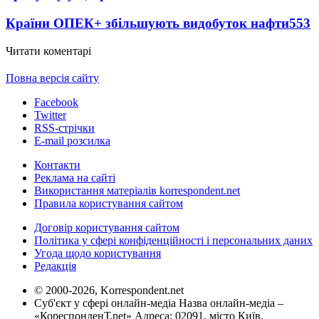
Країни ОПЕК+ збільшують видобуток нафти
553
Читати коментарі
Повна версія сайту
Facebook
Twitter
RSS-стрічки
E-mail розсилка
Контакти
Реклама на сайті
Використання матеріалів korrespondent.net
Правила користування сайтом
Договір користування сайтом
Політика у сфері конфіденційності і персональних даних
Угода щодо користування
Редакція
© 2000-2026, Korrespondent.net
Суб'єкт у сфері онлайн-медіа Назва онлайн-медіа –
«КореспонденТ.net» Адреса: 02091, місто Київ,