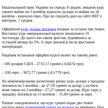
Національний банк України на середу, 8 грудня, зміцнив курс
гривні майже на 5 копійок відносно долара та майже на 18
копійок - відносно євро. Про це свідчать дані на сайті НБУ у
вівторок, 7 грудня.
Офіційний
курс долара знизився
вперше за останні три тижні.
Востаннє курс американської валюти знижувався 19
листопада. До цього він також зростав, піднявшись за
останній місяць на 5%. А євро знизився після зростання
напередодні.
Нацбанк встановив офіційні курси валют на такому рівні:
- 100 доларів США - 2733,17 гривні (-0,0474 грн);
– 100 євро – 3072,77 гривні (-0,1778 грн).
На міжбанківському валютному ринку курс долара у продажу
знизився на 3 копійки - до 27,29 гривні за долар, у купівлі
впав також на 3 копійки - 27,27 гривні за долар. Курс євро у
продажу знизився на 15 копійок – 31,69 гривні за євро.
Раніше повідомлялося, що курс гривні падає два тижні
поспіль через
підвищений попит на валюту
на міжбанку. Про