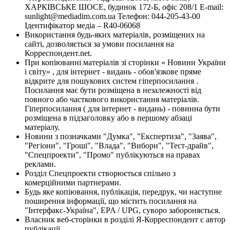
ХАРКІВСЬКЕ ШОСЕ, будинок 172-Б, офіс 208/1 E-mail:
sunlight@mediadim.com.ua
Телефон: 044-205-43-00
Ідентифікатор медіа – R40-06068
Використання будь-яких матеріалів, розміщених на
сайті, дозволяється за умови посилання на
Корреспондент.net.
При копіюванні матеріалів зі сторінки « Новини України
і світу» , для інтернет - видань - обов'язкове пряме
відкрите для пошукових систем гіперпосилання .
Посилання має бути розміщена в незалежності від
повного або часткового використання матеріалів.
Гіперпосилання ( для інтернет - видань) - повинна бути
розміщена в підзаголовку або в першому абзаці
матеріалу.
Новини з позначками "Думка", "Експертиза", "Заява",
"Регіони", "Гроші", "Влада", "Вибори", "Тест-драйв",
"Спецпроекти", "Промо" публікуються на правах
реклами.
Розділ Спецпроекти створюється спільно з
комерційними партнерами.
Будь яке копіювання, публікація, передрук, чи наступне
поширення інформації, що містить посилання на
"Інтерфакс-Україна", EPA / UPG, суворо забороняється.
Власник веб-сторінки в розділі Я-Корреспондент є автор
публікації.