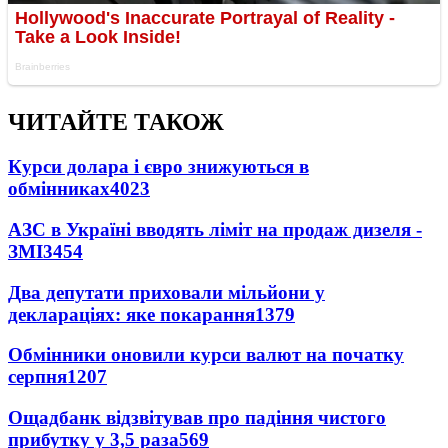
ЧИТАЙТЕ ТАКОЖ
Курси долара і євро знижуються в
обмінниках
4023
АЗС в Україні вводять ліміт на продаж дизеля -
ЗМІ
3454
Два депутати приховали мільйони у
деклараціях: яке покарання
1379
Обмінники оновили курси валют на початку
серпня
1207
Ощадбанк відзвітував про падіння чистого
прибутку у 3,5 раза
569