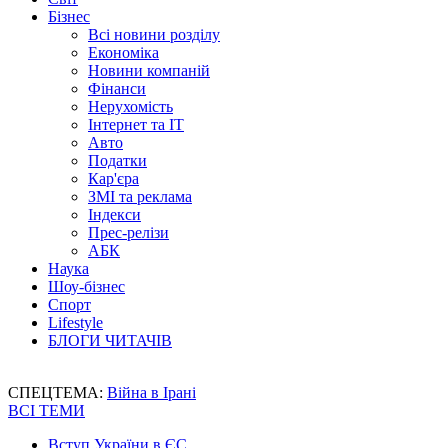
Бізнес
Всі новини розділу
Економіка
Новини компаній
Фінанси
Нерухомість
Інтернет та IT
Авто
Податки
Кар'єра
ЗМІ та реклама
Індекси
Прес-релізи
АБК
Наука
Шоу-бізнес
Спорт
Lifestyle
БЛОГИ ЧИТАЧІВ
СПЕЦТЕМА:
Війна в Ірані
ВСІ ТЕМИ
Вступ України в ЄС