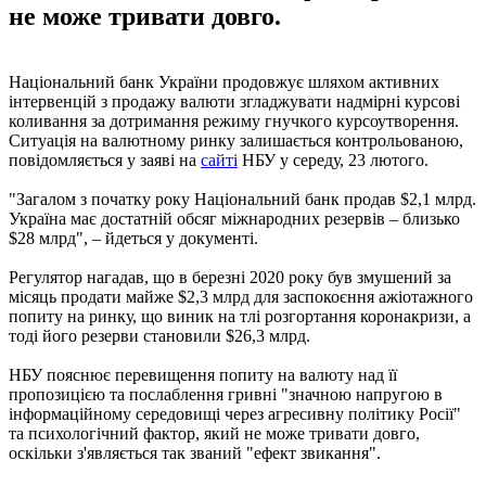
не може тривати довго.
Національний банк України продовжує шляхом активних
інтервенцій з продажу валюти згладжувати надмірні курсові
коливання за дотримання режиму гнучкого курсоутворення.
Ситуація на валютному ринку залишається контрольованою,
повідомляється у заяві на
сайті
НБУ у середу, 23 лютого.
"Загалом з початку року Національний банк продав $2,1 млрд.
Україна має достатній обсяг міжнародних резервів – близько
$28 млрд", – йдеться у документі.
Регулятор нагадав, що в березні 2020 року був змушений за
місяць продати майже $2,3 млрд для заспокоєння ажіотажного
попиту на ринку, що виник на тлі розгортання коронакризи, а
тоді його резерви становили $26,3 млрд.
НБУ пояснює перевищення попиту на валюту над її
пропозицією та послаблення гривні "значною напругою в
інформаційному середовищі через агресивну політику Росії"
та психологічний фактор, який не може тривати довго,
оскільки з'являється так званий "ефект звикання".