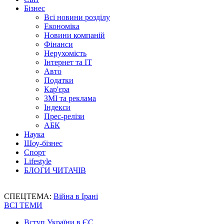
Бізнес
Всі новини розділу
Економіка
Новини компаній
Фінанси
Нерухомість
Інтернет та IT
Авто
Податки
Кар'єра
ЗМІ та реклама
Індекси
Прес-релізи
АБК
Наука
Шоу-бізнес
Спорт
Lifestyle
БЛОГИ ЧИТАЧІВ
СПЕЦТЕМА:
Війна в Ірані
ВСІ ТЕМИ
Вступ України в ЄС