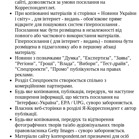
сайті, дозволяється за умови посилання на
Корреспондент.net.
При копіюванні матеріалів зі сторінки « Новини України
і світу» , для інтернет - видань - обов'язкове пряме
відкрите для пошукових систем гіперпосилання .
Посилання має бути розміщена в незалежності від
повного або часткового використання матеріалів.
Гіперпосилання ( для інтернет - видань) - повинна бути
розміщена в підзаголовку або в першому абзаці
матеріалу.
Новини з позначками "Думка", "Експертиза", "Заява",
"Регіони", "Гроші", "Влада", "Вибори", "Тест-драйв",
"Спецпроекти", "Промо" публікуються на правах
реклами.
Розділ Спецпроекти створюється спільно з
комерційними партнерами.
Будь яке копіювання, публікація, передрук, чи наступне
поширення інформації, що містить посилання на
"Інтерфакс-Україна", EPA / UPG, суворо забороняється.
Власник веб-сторінки в розділі Я-Корреспондент є автор
публікації.
Будь-яке копіювання, передрук та відтворення
фотографічних творів та/або аудіовізуальних творів
правовласника Getty Images - суворо забороняється.
Матеріали сайту korrespondent.net призначені для осіб