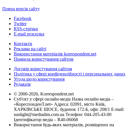
Повна версія сайту
Facebook
Twitter
RSS-стрічки
E-mail розсилка
Контакти
Реклама на сайті
Використання матеріалів korrespondent.net
Правила користування сайтом
Договір користування сайтом
Політика у сфері конфіденційності і персональних даних
Угода щодо користування
Редакція
© 2000-2026, Korrespondent.net
Суб'єкт у сфері онлайн-медіа Назва онлайн-медіа –
«КореспонденТ.net» Адреса: 02091, місто Київ,
ХАРКІВСЬКЕ ШОСЕ, будинок 172-Б, офіс 208/1 E-mail:
sunlight@mediadim.com.ua
Телефон: 044-205-43-00
Ідентифікатор медіа – R40-06068
Використання будь-яких матеріалів, розміщених на