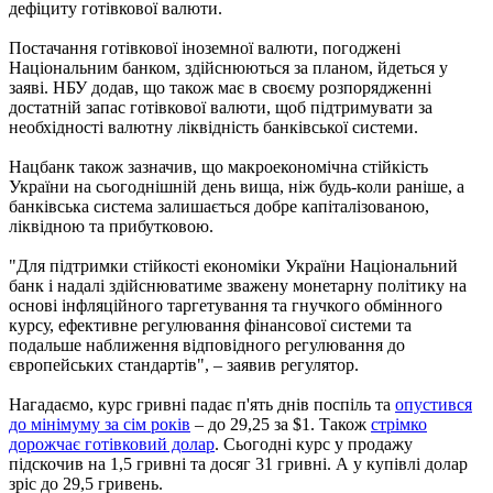
дефіциту готівкової валюти.
Постачання готівкової іноземної валюти, погоджені
Національним банком, здійснюються за планом, йдеться у
заяві. НБУ додав, що також має в своєму розпорядженні
достатній запас готівкової валюти, щоб підтримувати за
необхідності валютну ліквідність банківської системи.
Нацбанк також зазначив, що макроекономічна стійкість
України на сьогоднішній день вища, ніж будь-коли раніше, а
банківська система залишається добре капіталізованою,
ліквідною та прибутковою.
"Для підтримки стійкості економіки України Національний
банк і надалі здійснюватиме зважену монетарну політику на
основі інфляційного таргетування та гнучкого обмінного
курсу, ефективне регулювання фінансової системи та
подальше наближення відповідного регулювання до
європейських стандартів", – заявив регулятор.
Нагадаємо, курс гривні падає п'ять днів поспіль та
опустився
до мінімуму за сім років
– до 29,25 за $1. Також
стрімко
дорожчає готівковий долар
. Сьогодні курс у продажу
підскочив на 1,5 гривні та досяг 31 гривні. А у купівлі долар
зріс до 29,5 гривень.