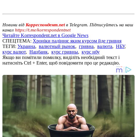
Новини від
Корреспондент.net
в Telegram. Підписуйтесь на наш
канал
https://t.me/korrespondentnet
Читайте Korrespondent.net в Google News
СПЕЦТЕМА:
Хроніки падіння: яким курсом йде гривня
ТЕГИ:
Украина
,
валютный рынок
,
гривна
,
валюта
,
НБУ
,
курс валют
,
Нацбанк
,
курс гривны
,
курс нбу
Якщо ви помітили помилку, виділіть необхідний текст і
натисніть Ctrl + Enter, щоб повідомити про це редакцію.