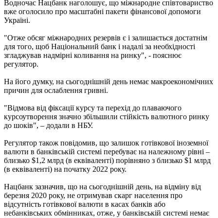
Водночас Нацбанк наголошує, що міжнародне співтовариство
вже оголосило про масштабні пакети фінансової допомоги
Україні.
"Отже обсяг міжнародних резервів є і залишається достатнім
для того, щоб Національний банк і надалі за необхідності
згладжував надмірні коливання на ринку", - пояснює
регулятор.
На його думку, на сьогоднішній день немає макроекономічних
причин для ослаблення гривні.
"Відмова від фіксації курсу та перехід до плаваючого
курсоутворення значно збільшили стійкість валютного ринку
до шоків", – додали в НБУ.
Регулятор також повідомив, що залишок готівкової іноземної
валюти в банківській системі перебуває на належному рівні –
близько $1,2 млрд (в еквіваленті) порівняно з близько $1 млрд
(в еквіваленті) на початку 2022 року.
Нацбанк зазначив, що на сьогоднішній день, на відміну від
березня 2020 року, не отримував скарг населення про
відсутність готівкової валюти в касах банків або
небанківських обмінниках, отже, у банківській системі немає