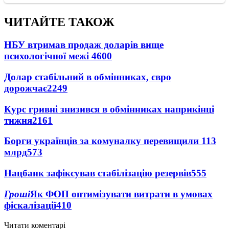
ЧИТАЙТЕ ТАКОЖ
НБУ втримав продаж доларів вище
психологічної межі
4600
Долар стабільний в обмінниках, євро
дорожчає
2249
Курс гривні знизився в обмінниках наприкінці
тижня
2161
Борги українців за комуналку перевищили 113
млрд
573
Нацбанк зафіксував стабілізацію резервів
555
Гроші
Як ФОП оптимізувати витрати в умовах
фіскалізації
410
Читати коментарі