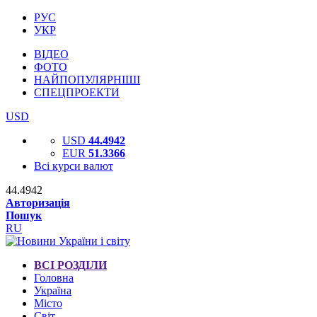
РУС
УКР
ВІДЕО
ФОТО
НАЙПОПУЛЯРНІШІ
СПЕЦПРОЕКТИ
USD
USD
44.4942
EUR
51.3366
Всі курси валют
44.4942
Авторизація
Пошук
RU
ВСІ РОЗДІЛИ
Головна
Україна
Місто
Світ