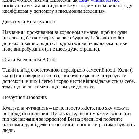
оскільки саме там вони допоможуть отримати за винагороду
кваліфіковану допомогу з письмовим завданням.
Досягнути Незалежності
Навчання і проживання за кордоном вимагає, щоб ви були
незалежні, без комфорту вашого будинку і абсолютно без
допомоги ваших рідних. Подивіться на це як на захопливе
нове випробування (а не щось дуже страшне).
Стати Впевненим В Собі
Такий від'їзд є остаточною перевіркою самостійності. Коли (і
якщо) ви повернетеся назад, ви будете менше потребувати
допомоги інших і легко і гордо нести відповідальність за себе,
тому що ви знатимете, що вам усе до снаги.
Позбутися Забобонів
Культурна чутливість – це не просто якість, про яку можуть
розповідати політики. Це також те, що ви можете розвивати
під час навчання за кордоном! Ви на власні очі побачите,
наскільки дурні деякі стереотипи і наскільки різними бувають
люди.