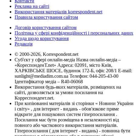
Контакти
Реклама на сайті
Використання матеріалів korrespondent.net
Правила користування сайтом
Договір користування сайтом
Політика у сфері конфіденційності і персональних даних
Угода щодо користування
Редакція
© 2000-2026, Korrespondent.net
Суб'єкт у сфері онлайн-медіа Назва онлайн-медіа –
«КореспонденТ.net» Адреса: 02091, місто Київ,
ХАРКІВСЬКЕ ШОСЕ, будинок 172-Б, офіс 208/1 E-mail:
sunlight@mediadim.com.ua
Телефон: 044-205-43-00
Ідентифікатор медіа – R40-06068
Використання будь-яких матеріалів, розміщених на
сайті, дозволяється за умови посилання на
Корреспондент.net.
При копіюванні матеріалів зі сторінки « Новини України
і світу» , для інтернет - видань - обов'язкове пряме
відкрите для пошукових систем гіперпосилання .
Посилання має бути розміщена в незалежності від
повного або часткового використання матеріалів.
Гіперпосилання ( для інтернет - видань) - повинна бути