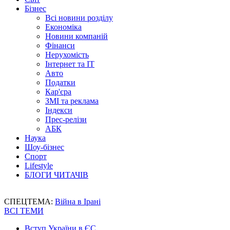
Бізнес
Всі новини розділу
Економіка
Новини компаній
Фінанси
Нерухомість
Інтернет та IT
Авто
Податки
Кар'єра
ЗМІ та реклама
Індекси
Прес-релізи
АБК
Наука
Шоу-бізнес
Спорт
Lifestyle
БЛОГИ ЧИТАЧІВ
СПЕЦТЕМА:
Війна в Ірані
ВСІ ТЕМИ
Вступ України в ЄС