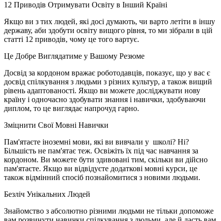
12 Приводів Отримувати Освіту в Інший Країні
Якщо ви з тих людей, які досі думають, чи варто летіти в іншу
державу, аби здобути освіту вищого рівня, то ми зібрали в цій
статті 12 приводів, чому це того вартує.
Це Добре Виглядатиме у Вашому Резюме
Досвід за кордоном вражає роботодавців, показує, що у вас є
досвід спілкування з людьми з різних культур, а також вищий
рівень адаптованості. Якщо ви можете досліджувати нову
країну і одночасно здобувати знання і навички, здобуваючи
диплом, то це виглядає напрочуд гарно.
Зміцнити Свої Мовні Навички
Пам'ятаєте іноземні мови, які ви вивчали у школі? Ні?
Більшість не пам'ятає теж. Освіжіть їх під час навчання за
кордоном. Ви можете бути здивовані тим, скільки ви дійсно
пам'ятаєте. Якщо ви відвідуєте додаткові мовні курси, це
також відмінний спосіб познайомитися з новими людьми.
Безліч Унікальних Людей
Знайомство з абсолютно різними людьми не тільки допоможе
вам розвинути навички спілкування з людьми, але й дасть вам