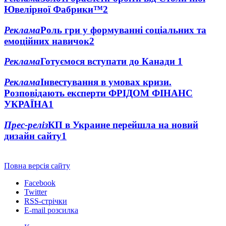
Ювелірної Фабрики™
2
Реклама
Роль гри у формуванні соціальних та
емоційних навичок
2
Реклама
Готуємося вступати до Канади
1
Реклама
Інвестування в умовах кризи.
Розповідають експерти ФРІДОМ ФІНАНС
УКРАЇНА
1
Прес-реліз
КП в Украине перейшла на новий
дизайн сайту
1
Повна версія сайту
Facebook
Twitter
RSS-стрічки
E-mail розсилка