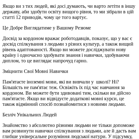
Якщо ви з тих людей, які досі думають, чи варто летіти в іншу
державу, аби здобути освіту вищого рівня, то ми зібрали в цій
статті 12 приводів, чому це того вартує.
Це Добре Виглядатиме у Вашому Резюме
Досвід за кордоном вражає роботодавців, показує, що у вас є
досвід спілкування з людьми з різних культур, а також вищий
рівень адаптованості. Якщо ви можете досліджувати нову
країну і одночасно здобувати знання і навички, здобуваючи
диплом, то це виглядає напрочуд гарно.
Зміцнити Свої Мовні Навички
Пам'ятаєте іноземні мови, які ви вивчали у школі? Ні?
Більшість не пам'ятає теж. Освіжіть їх під час навчання за
кордоном. Ви можете бути здивовані тим, скільки ви дійсно
пам'ятаєте. Якщо ви відвідуєте додаткові мовні курси, це
також відмінний спосіб познайомитися з новими людьми.
Безліч Унікальних Людей
Знайомство з абсолютно різними людьми не тільки допоможе
вам розвинути навички спілкування з людьми, але й дасть вам
глибше універсальне розуміння людської натури. У підсумку,