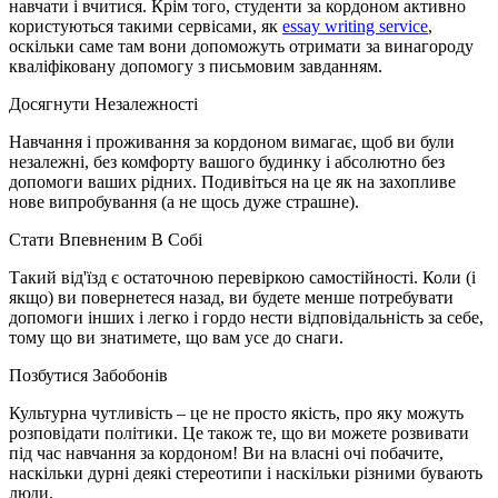
навчати і вчитися. Крім того, студенти за кордоном активно
користуються такими сервісами, як
essay writing service
,
оскільки саме там вони допоможуть отримати за винагороду
кваліфіковану допомогу з письмовим завданням.
Досягнути Незалежності
Навчання і проживання за кордоном вимагає, щоб ви були
незалежні, без комфорту вашого будинку і абсолютно без
допомоги ваших рідних. Подивіться на це як на захопливе
нове випробування (а не щось дуже страшне).
Стати Впевненим В Собі
Такий від'їзд є остаточною перевіркою самостійності. Коли (і
якщо) ви повернетеся назад, ви будете менше потребувати
допомоги інших і легко і гордо нести відповідальність за себе,
тому що ви знатимете, що вам усе до снаги.
Позбутися Забобонів
Культурна чутливість – це не просто якість, про яку можуть
розповідати політики. Це також те, що ви можете розвивати
під час навчання за кордоном! Ви на власні очі побачите,
наскільки дурні деякі стереотипи і наскільки різними бувають
люди.