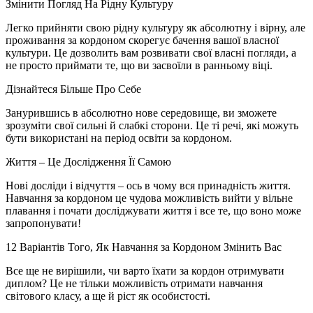
Змінити Погляд На Рідну Культуру
Легко прийняти свою рідну культуру як абсолютну і вірну, але
проживання за кордоном скорегує бачення вашої власної
культури. Це дозволить вам розвивати свої власні погляди, а
не просто приймати те, що ви засвоїли в ранньому віці.
Дізнайтеся Більше Про Себе
Занурившись в абсолютно нове середовище, ви зможете
зрозуміти свої сильні й слабкі сторони. Це ті речі, які можуть
бути використані на період освіти за кордоном.
Життя – Це Дослідження Її Самою
Нові досліди і відчуття – ось в чому вся принадність життя.
Навчання за кордоном це чудова можливість вийти у вільне
плавання і почати досліджувати життя і все те, що воно може
запропонувати!
12 Варіантів Того, Як Навчання за Кордоном Змінить Вас
Все ще не вирішили, чи варто їхати за кордон отримувати
диплом? Це не тільки можливість отримати навчання
світового класу, а ще й ріст як особистості.