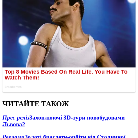
ЧИТАЙТЕ ТАКОЖ
Прес-реліз
Захоплюючі 3D-тури новобудовами
Львова
2
Реклама
Золоті браслети-орбіти від Столичної