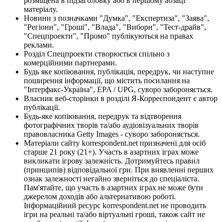
розміщена в підзаголовку або в першому абзаці
матеріалу.
Новини з позначками "Думка", "Експертиза", "Заява",
"Регіони", "Гроші", "Влада", "Вибори", "Тест-драйв",
"Спецпроекти", "Промо" публікуються на правах
реклами.
Розділ Спецпроекти створюється спільно з
комерційними партнерами.
Будь яке копіювання, публікація, передрук, чи наступне
поширення інформації, що містить посилання на
"Інтерфакс-Україна", EPA / UPG, суворо забороняється.
Власник веб-сторінки в розділі Я-Корреспондент є автор
публікації.
Будь-яке копіювання, передрук та відтворення
фотографічних творів та/або аудіовізуальних творів
правовласника Getty Images - суворо забороняється.
Матеріали сайту korrespondent.net призначені для осіб
старше 21 року (21+). Участь в азартних іграх може
викликати ігрову залежність. Дотримуйтесь правил
(принципів) відповідальної гри. При виявленні перших
ознак залежності негайно зверніться до спеціаліста.
Пам'ятайте, що участь в азартних іграх не може бути
джерелом доходів або альтернативою роботі.
Інформаційний ресурс korrespondent.net не проводить
ігри на реальні та/або віртуальні гроші, також сайт не