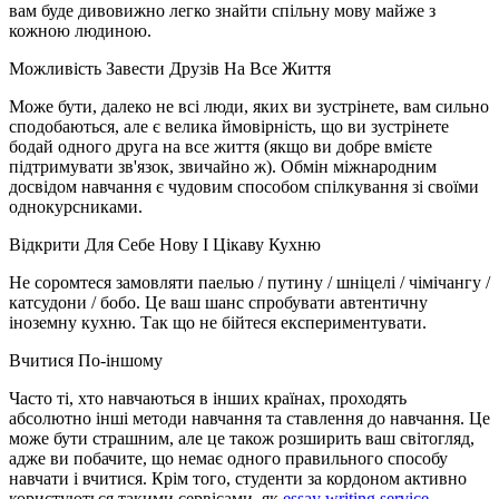
вам буде дивовижно легко знайти спільну мову майже з
кожною людиною.
Можливість Завести Друзів На Все Життя
Може бути, далеко не всі люди, яких ви зустрінете, вам сильно
сподобаються, але є велика ймовірність, що ви зустрінете
бодай одного друга на все життя (якщо ви добре вмієте
підтримувати зв'язок, звичайно ж). Обмін міжнародним
досвідом навчання є чудовим способом спілкування зі своїми
однокурсниками.
Відкрити Для Себе Нову І Цікаву Кухню
Не соромтеся замовляти паелью / путину / шніцелі / чімічангу /
катсудони / бобо. Це ваш шанс спробувати автентичну
іноземну кухню. Так що не бійтеся експериментувати.
Вчитися По-іншому
Часто ті, хто навчаються в інших країнах, проходять
абсолютно інші методи навчання та ставлення до навчання. Це
може бути страшним, але це також розширить ваш світогляд,
адже ви побачите, що немає одного правильного способу
навчати і вчитися. Крім того, студенти за кордоном активно
користуються такими сервісами, як
essay writing service
,