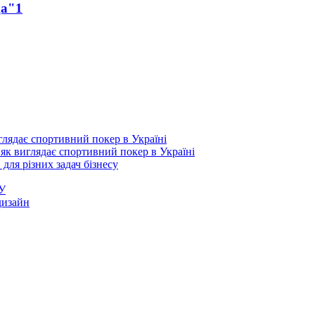
да"
1
 як виглядає спортивний покер в Україні
 для різних задач бізнесу
ГУ
дизайн