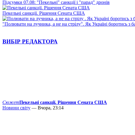
Підсумки 07.08: "Пекельні" санкції і "парад" дронів
Пекельні санкції. Рішення Сената США
"Полювати на лучника, а не на стрілу". Як Україні боротись з 
ВИБІР РЕДАКТОРА
Сюжет
Пекельні санкції. Рішення Сената США
Новини світу
— Вчора, 23:14