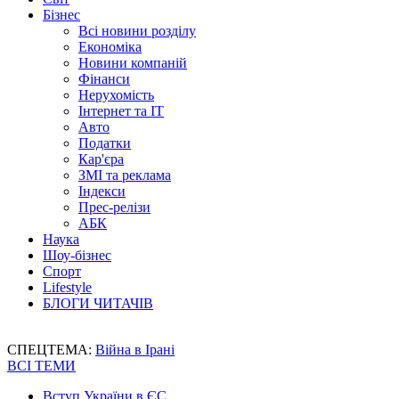
Бізнес
Всі новини розділу
Економіка
Новини компаній
Фінанси
Нерухомість
Інтернет та IT
Авто
Податки
Кар'єра
ЗМІ та реклама
Індекси
Прес-релізи
АБК
Наука
Шоу-бізнес
Спорт
Lifestyle
БЛОГИ ЧИТАЧІВ
СПЕЦТЕМА:
Війна в Ірані
ВСІ ТЕМИ
Вступ України в ЄС