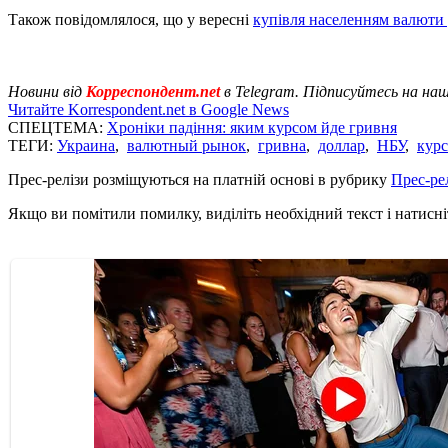
Також повідомлялося, що у вересні
купівля населенням валюти 
Новини від
Корреспондент.net
в Telegram. Підписуйтесь на на
Читайте Korrespondent.net в Google News
СПЕЦТЕМА:
Хроніки падіння: яким курсом йде гривня
ТЕГИ:
Украина
,
валютный рынок
,
гривна
,
доллар
,
НБУ
,
курс
Прес-релізи розміщуються на платній основі в рубрику
Прес-ре
Якщо ви помітили помилку, виділіть необхідний текст і натисніт