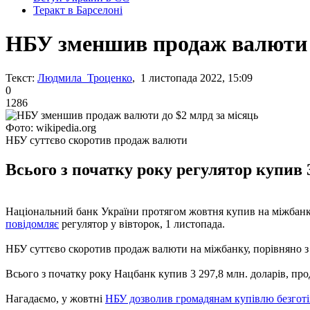
Теракт в Барселоні
НБУ зменшив продаж валюти д
Текст:
Людмила Троценко
, 1 листопада 2022, 15:09
0
1286
Фото: wikipedia.org
НБУ суттєво скоротив продаж валюти
Всього з початку року регулятор купив 3,
Національний банк України протягом жовтня купив на міжбанків
повідомляє
регулятор у вівторок, 1 листопада.
НБУ суттєво скоротив продаж валюти на міжбанку, порівняно з в
Всього з початку року Нацбанк купив 3 297,8 млн. доларів, прод
Нагадаємо, у жовтні
НБУ дозволив громадянам купівлю безготі