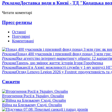
Реклама
Доставка води в Києві - ТД "Кодацька во
Читати коментарі
Пресс-релизы
Останні
Популярні
Коментовані
Реклама
Понад 400 учасників і призовий фонд понад 3 млн грн:
Реклама
Яке агентство інтернет-маркетингу обрати: 12 варіантів
Реклама
Танець, що змінює життя: історія Ігоря Горобченка
Реклама
Вакансії в Азові: можливості служби у 1-му корпусі Н
Реклама
Огляд Lenovo Legion 2026 у Foxtrot: продуктивність та 
Сюжети
Вторгнення Росії в Україну. Онлайн
Війна на Близькому Сході. Онлайн