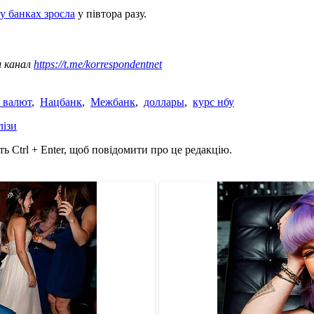
у банках зросла
у півтора разу.
ш канал
https://t.me/korrespondentnet
 валют
,
Нацбанк
,
Межбанк
,
доллары
,
курс нбу
лізи
ь Ctrl + Enter, щоб повідомити про це редакцію.