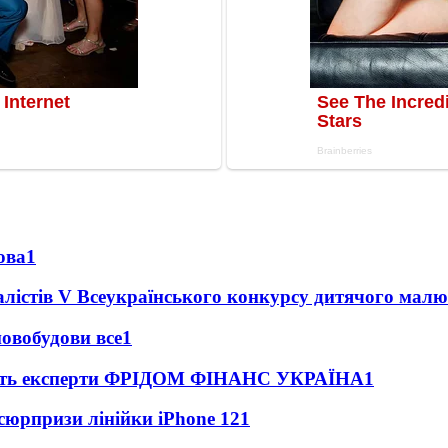
ова
1
іналістів V Всеукраїнського конкурсу дитячого
новобудови все
1
дають експерти ФРІДОМ ФІНАНС УКРАЇНА
1
 сюрпризи лінійки iPhone 12
1