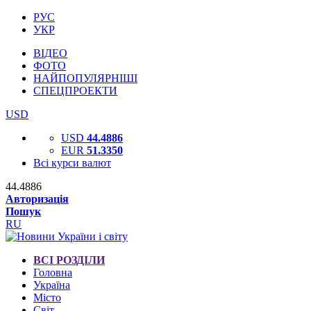
РУС
УКР
ВІДЕО
ФОТО
НАЙПОПУЛЯРНІШІ
СПЕЦПРОЕКТИ
USD
USD
44.4886
EUR
51.3350
Всі курси валют
44.4886
Авторизація
Пошук
RU
ВСІ РОЗДІЛИ
Головна
Україна
Місто
Світ