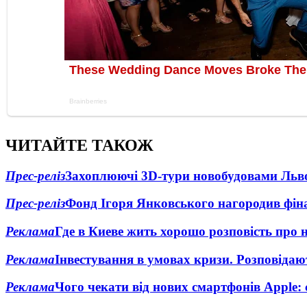
ЧИТАЙТЕ ТАКОЖ
Прес-реліз
Захоплюючі 3D-тури новобудовами Льв
Прес-реліз
Фонд Ігоря Янковського нагородив ф
Реклама
Где в Киеве жить хорошо розповість про 
Реклама
Інвестування в умовах кризи. Розпові
Реклама
Чого чекати від нових смартфонів Apple: