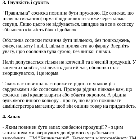
3. Гнучкість і сухість
"Правильна" сосиска повинна бути пружною. Це означає, що
після натискання форма її відновлюється вже через кілька
секунд. Якщо цього не відбувається, швидше за все в сосиску
збільшено кількість білка і добавок.
Оболонка сосиски повинна бути щільною, без пошкоджень,
слизу, нальоту і цвілі, щільно прилягати до фаршу. Зверніть
увагу, щоб оболонка була сухою, без липкої плівки.
Наліт допускається тільки на копченій та в'яленій продукції. У
копчених ковбас, які лежать довгий час, оболонка стає
зморшкуватою, і це норма.
Також вас повинна насторожити рідина в упаковці з
сардельками або сосисками. Прозора рідина підкаже вам, що
сосиски такі краще зварити або обдати окропом. А рідина
будь-якого іншого кольору - про те, що варто покликати
адміністратора магазину, щоб він оцінив товар на придатність.
4. Запах
- Яким повинен бути запах ковбасної продукції ? - з цим
запитанням ми звернулися до відомого українського
виробника - ТМ "Бащинський". Технологи м'ясокомбінату ТМ