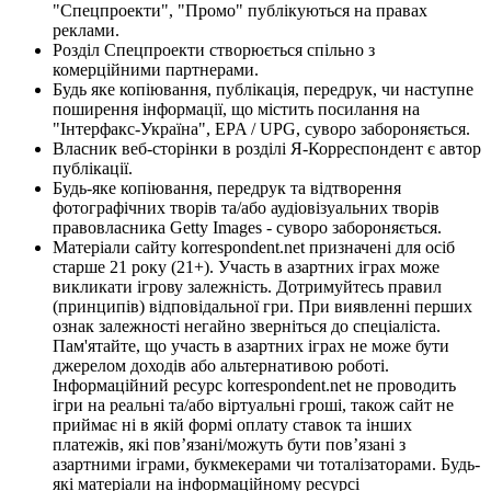
"Спецпроекти", "Промо" публікуються на правах
реклами.
Розділ Спецпроекти створюється спільно з
комерційними партнерами.
Будь яке копіювання, публікація, передрук, чи наступне
поширення інформації, що містить посилання на
"Інтерфакс-Україна", EPA / UPG, суворо забороняється.
Власник веб-сторінки в розділі Я-Корреспондент є автор
публікації.
Будь-яке копіювання, передрук та відтворення
фотографічних творів та/або аудіовізуальних творів
правовласника Getty Images - суворо забороняється.
Матеріали сайту korrespondent.net призначені для осіб
старше 21 року (21+). Участь в азартних іграх може
викликати ігрову залежність. Дотримуйтесь правил
(принципів) відповідальної гри. При виявленні перших
ознак залежності негайно зверніться до спеціаліста.
Пам'ятайте, що участь в азартних іграх не може бути
джерелом доходів або альтернативою роботі.
Інформаційний ресурс korrespondent.net не проводить
ігри на реальні та/або віртуальні гроші, також сайт не
приймає ні в якій формі оплату ставок та інших
платежів, які пов’язані/можуть бути пов’язані з
азартними іграми, букмекерами чи тоталізаторами. Будь-
які матеріали на інформаційному ресурсі