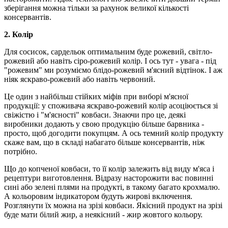
зберігання можна тільки за рахунок великої кількості
консервантів.
2. Колір
Для сосисок, сардельок оптимальним буде рожевий, світло-
рожевий або навіть сіро-рожевий колір. І ось тут - увага - під
"рожевим" ми розуміємо блідо-рожевий м'ясний відтінок. І аж
ніяк яскраво-рожевий або навіть червоний.
Це один з найбільш стійких міфів при виборі м'ясної
продукції: у споживача яскраво-рожевий колір асоціюється зі
свіжістю і "м'ясності" ковбаси. Знаючи про це, деякі
виробники додають у свою продукцію більше барвника -
просто, щоб догодити покупцям. А ось темний колір продукту
скаже вам, що в складі набагато більше консервантів, ніж
потрібно.
Що до копченої ковбаси, то її колір залежить від виду м'яса і
рецептури виготовлення. Відразу насторожити вас повинні
сині або зелені плями на продукті, в такому багато крохмалю.
А кольоровим індикатором будуть жирові включення.
Розглянути їх можна на зрізі ковбаси. Якісний продукт на зрізі
буде мати білий жир, а неякісний - жир жовтого кольору.