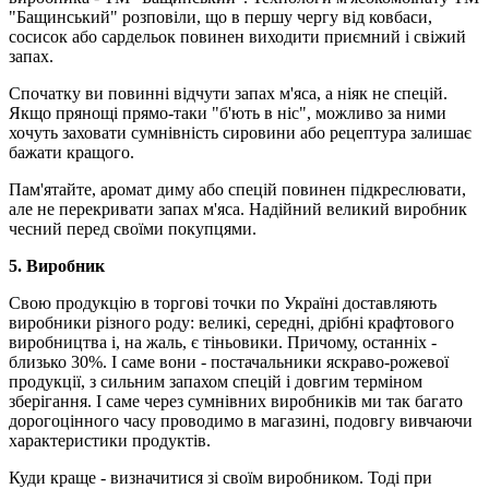
"Бащинський" розповіли, що в першу чергу від ковбаси,
сосисок або сардельок повинен виходити приємний і свіжий
запах.
Спочатку ви повинні відчути запах м'яса, а ніяк не спецій.
Якщо прянощі прямо-таки "б'ють в ніс", можливо за ними
хочуть заховати сумнівність сировини або рецептура залишає
бажати кращого.
Пам'ятайте, аромат диму або спецій повинен підкреслювати,
але не перекривати запах м'яса. Надійний великий виробник
чесний перед своїми покупцями.
5. Виробник
Свою продукцію в торгові точки по Україні доставляють
виробники різного роду: великі, середні, дрібні крафтового
виробництва і, на жаль, є тіньовики. Причому, останніх -
близько 30%. І саме вони - постачальники яскраво-рожевої
продукції, з сильним запахом спецій і довгим терміном
зберігання. І саме через сумнівних виробників ми так багато
дорогоцінного часу проводимо в магазині, подовгу вивчаючи
характеристики продуктів.
Куди краще - визначитися зі своїм виробником. Тоді при