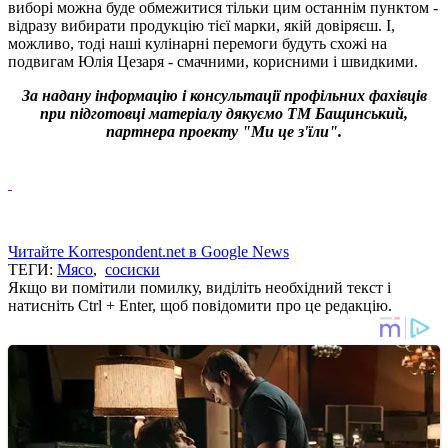
виборі можна буде обмежитися тільки цим останнім пунктом -
відразу вибирати продукцію тієї марки, якій довіряєш. І,
можливо, тоді наші кулінарні перемоги будуть схожі на
подвигам Юлія Цезаря - смачними, корисними і швидкими.
За надану інформацію і консультації профільних фахівців
при підготовці матеріалу дякуємо ТМ Бащинський,
партнера проекту "Ми це з'їли".
Читайте Korrespondent.net в Google News
ТЕГИ:
Мясо
,
сосиски
Якщо ви помітили помилку, виділіть необхідний текст і
натисніть Ctrl + Enter, щоб повідомити про це редакцію.