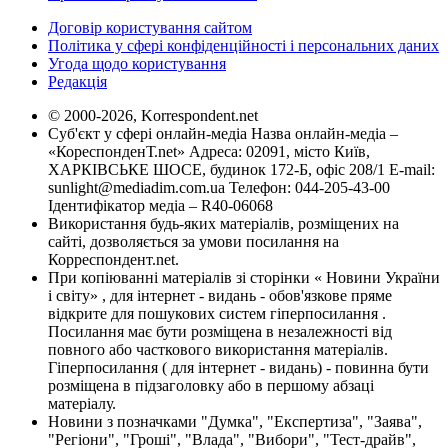
Договір користування сайтом
Політика у сфері конфіденційності і персональних даних
Угода щодо користування
Редакція
© 2000-2026, Korrespondent.net
Суб'єкт у сфері онлайн-медіа Назва онлайн-медіа –
«КореспонденТ.net» Адреса: 02091, місто Київ,
ХАРКІВСЬКЕ ШОСЕ, будинок 172-Б, офіс 208/1 E-mail:
sunlight@mediadim.com.ua
Телефон: 044-205-43-00
Ідентифікатор медіа – R40-06068
Використання будь-яких матеріалів, розміщених на
сайті, дозволяється за умови посилання на
Корреспондент.net.
При копіюванні матеріалів зі сторінки « Новини України
і світу» , для інтернет - видань - обов'язкове пряме
відкрите для пошукових систем гіперпосилання .
Посилання має бути розміщена в незалежності від
повного або часткового використання матеріалів.
Гіперпосилання ( для інтернет - видань) - повинна бути
розміщена в підзаголовку або в першому абзаці
матеріалу.
Новини з позначками "Думка", "Експертиза", "Заява",
"Регіони", "Гроші", "Влада", "Вибори", "Тест-драйв",