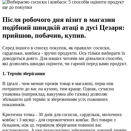
Після робочого дня візит в магазин
подібний швидкій атаці в дусі Цезаря:
прийшов, побачив, купив.
Серед іншого в списку покупок, як правило: сосиски,
сардельки, ковбаса - зручні продукти. Ось тільки вибирати їх
доводиться довго. Для наших читачів ми дізналися способи,
які дозволять швидко оцінити, чи гарний перед вами продукт.
1. Термін зберігання
В ідеалі - чим менше провів товар в магазині, перш ніж
потрапити до вас на кухню, тим краще. Однак, сучасна
упаковка (наприклад, вакуумна або газова) дозволяє
збільшити цей термін зі збереженням усіх поживних
показників.
Критична точка - 30 днів для сосисок, сардельок, молочних
ковбас і 3 місяці - для сирокопчених ковбас. Всі товари з
більшим, ніж ці, терміном зберігання повинні вас
насторожити. Адже технологічно забезпечити довший термін