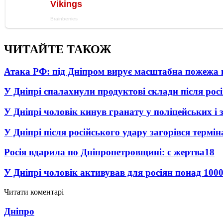
ЧИТАЙТЕ ТАКОЖ
Атака РФ: під Дніпром вирує масштабна пожежа 
У Дніпрі спалахнули продуктові склади після рос
У Дніпрі чоловік кинув гранату у поліцейських і 
У Дніпрі після російського удару загорівся термі
Росія вдарила по Дніпропетровщині: є жертва
18
У Дніпрі чоловік активував для росіян понад 1000
Читати коментарі
Дніпро