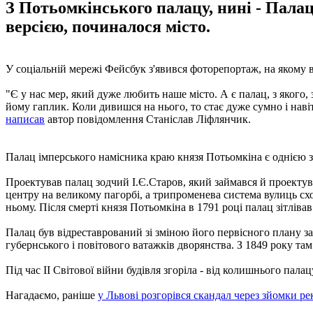
З Потьомкінського палацу, нині - Палац
версією, починалося місто.
У соціальній мережі Фейсбук з'явився фоторепортаж, на якому 
"Є у нас мер, який дуже любить наше місто. А є палац, з якого, 
йому гаплик. Коли дивишся на нього, то стає дуже сумно і наві
написав
автор повідомлення Станіслав Ліфлянчик.
Палац імперського намісника краю князя Потьомкіна є однією з
Проектував палац зодчий І.Є.Старов, який займався й проектув
центру на великому пагорбі, а трипроменева система вулиць сх
ньому. Після смерті князя Потьомкіна в 1791 році палац зітліва
Палац був відреставрований зі зміною його первісного плану з
губернського і повітового ватажків дворянства. З 1849 року та
Під час II Світової війни будівля згоріла - від колишнього пал
Нагадаємо, раніше
у Львові розгорівся скандал через зйомки р