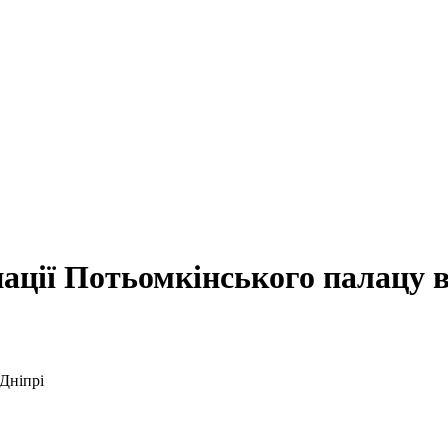
ації Потьомкінського палацу в