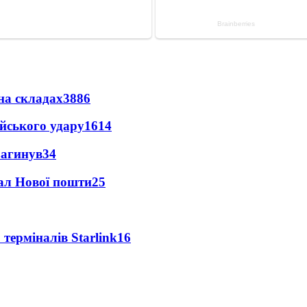
на складах
3886
ійського удару
1614
загинув
34
нал Нової пошти
25
 терміналів Starlink
16