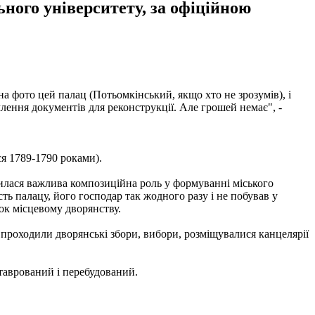
ного університету, за офіційною
 на фото цей палац (Потьомкінський, якщо хто не зрозумів), і
лення документів для реконструкції. Але грошей немає", -
ся 1789-1790 роками).
дилася важлива композиційна роль у формуванні міського
ь палацу, його господар так жодного разу і не побував у
нок місцевому дворянству.
 проходили дворянські збори, вибори, розміщувалися канцелярії
еставрований і перебудований.