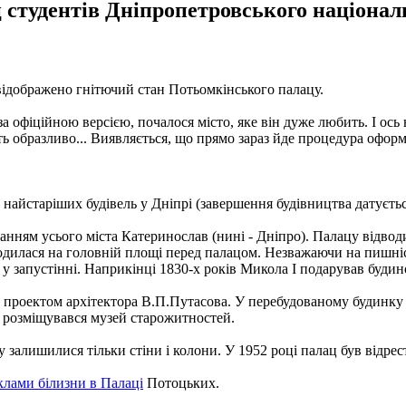
 студентів Дніпропетровського національ
відображено гнітючий стан Потьомкінського палацу.
за офіційною версією, почалося місто, яке він дуже любить. І ось
ть образливо... Виявляється, що прямо зараз йде процедура оформ
 найстаріших будівель у Дніпрі (завершення будівництва датуєть
анням усього міста Катеринослав (нині - Дніпро). Палацу відво
одилася на головній площі перед палацом. Незважаючи на пишніст
в у запустінні. Наприкінці 1830-х років Микола I подарував буди
а проектом архітектора В.П.Путасова. У перебудованому будинку
м розміщувався музей старожитностей.
ацу залишилися тільки стіни і колони. У 1952 році палац був відр
еклами білизни в Палаці
Потоцьких.