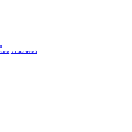
ти
зини, є поранений