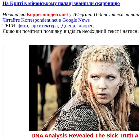
На Криті в мінойському палаці знайшли скарбницю
Новини від
Корреспондент.net
у Telegram. Підписуйтесь на на
Читайте Korrespondent.net в Google News
ТЕГИ:
фото
,
архитектура
,
Днепр
,
дворец
Якщо ви помітили помилку, виділіть необхідний текст і натисніт