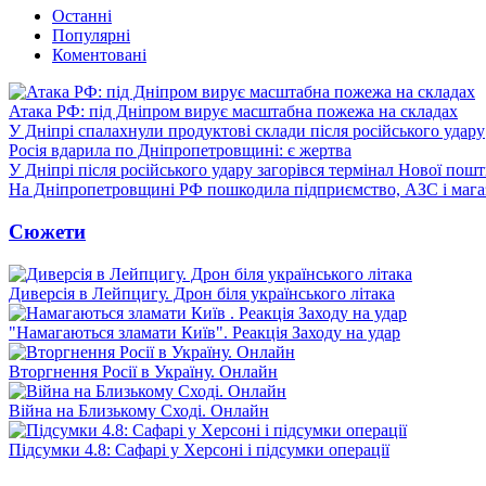
Останні
Популярні
Коментовані
Атака РФ: під Дніпром вирує масштабна пожежа на складах
У Дніпрі спалахнули продуктові склади після російського удару
Росія вдарила по Дніпропетровщині: є жертва
У Дніпрі після російського удару загорівся термінал Нової пош
На Дніпропетровщині РФ пошкодила підприємство, АЗС і мага
Сюжети
Диверсія в Лейпцигу. Дрон біля українського літака
"Намагаються зламати Київ". Реакція Заходу на удар
Вторгнення Росії в Україну. Онлайн
Війна на Близькому Сході. Онлайн
Підсумки 4.8: Сафарі у Херсоні і підсумки операції