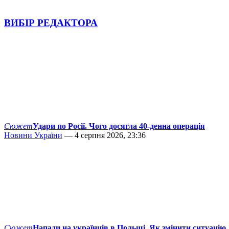
ВИБІР РЕДАКТОРА
Сюжет
Удари по Росії. Чого досягла 40-денна операція
Новини України
— 4 серпня 2026, 23:36
Сюжет
Напади на українців в Польщі. Як змінити ситуацію