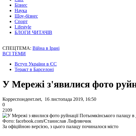
Бізнес
Наука
Шоу-бізнес
Спорт
Lifestyle
БЛОГИ ЧИТАЧІВ
СПЕЦТЕМА:
Війна в Ірані
ВСІ ТЕМИ
Вступ України в ЄС
Теракт в Барселоні
У Мережі з'явилися фото руйн
Корреспондент.net, 16 листопада 2019, 16:50
0
2109
Фото: facebook.com/Станислав Лифлянчик
За офіційною версією, з цього палацу починалося місто