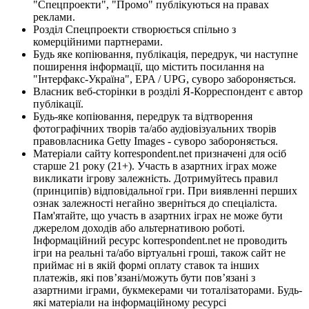
"Спецпроекти", "Промо" публікуються на правах
реклами.
Розділ Спецпроекти створюється спільно з
комерційними партнерами.
Будь яке копіювання, публікація, передрук, чи наступне
поширення інформації, що містить посилання на
"Інтерфакс-Україна", EPA / UPG, суворо забороняється.
Власник веб-сторінки в розділі Я-Корреспондент є автор
публікації.
Будь-яке копіювання, передрук та відтворення
фотографічних творів та/або аудіовізуальних творів
правовласника Getty Images - суворо забороняється.
Матеріали сайту korrespondent.net призначені для осіб
старше 21 року (21+). Участь в азартних іграх може
викликати ігрову залежність. Дотримуйтесь правил
(принципів) відповідальної гри. При виявленні перших
ознак залежності негайно зверніться до спеціаліста.
Пам'ятайте, що участь в азартних іграх не може бути
джерелом доходів або альтернативою роботі.
Інформаційний ресурс korrespondent.net не проводить
ігри на реальні та/або віртуальні гроші, також сайт не
приймає ні в якій формі оплату ставок та інших
платежів, які пов’язані/можуть бути пов’язані з
азартними іграми, букмекерами чи тоталізаторами. Будь-
які матеріали на інформаційному ресурсі