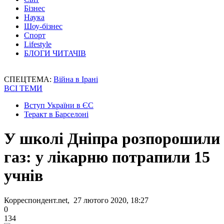
Бізнес
Наука
Шоу-бізнес
Спорт
Lifestyle
БЛОГИ ЧИТАЧІВ
СПЕЦТЕМА:
Війна в Ірані
ВСІ ТЕМИ
Вступ України в ЄС
Теракт в Барселоні
У школі Дніпра розпорошили
газ: у лікарню потрапили 15
учнів
Корреспондент.net, 27 лютого 2020, 18:27
0
134