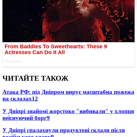
ЧИТАЙТЕ ТАКОЖ
Атака РФ: під Дніпром вирує масштабна пожежа
на складах
12
У Дніпрі знайомі жорстоко "вибивали" у хлопця
неіснуючий борг
9
У Дніпрі спалахнули продуктові склади після
російського удару
9