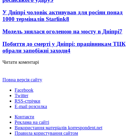
У Дніпрі чоловік активував для росіян понад
1000 терміналів Starlink
8
Модель знялася оголеною на мосту в Дніпрі
7
Побиття до смерті у Дніпрі: працівникам ТЦК
обрали запобіжні заходи
4
Читати коментарі
Повна версія сайту
Facebook
Twitter
RSS-стрічки
E-mail розсилка
Контакти
Реклама на сайті
Використання матеріалів korrespondent.net
Правила користування сайтом