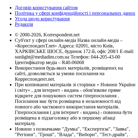
Договір користування сайтом
Політика у сфері конфіденційності і персональних даних
Угода щодо користування
Редакція
© 2000-2026, Korrespondent.net
Суб'єкт у сфері онлайн-медіа Назва онлайн-медіа –
«КореспонденТ.net» Адреса: 02091, місто Київ,
ХАРКІВСЬКЕ ШОСЕ, будинок 172-Б, офіс 208/1 E-mail:
sunlight@mediadim.com.ua
Телефон: 044-205-43-00
Ідентифікатор медіа – R40-06068
Використання будь-яких матеріалів, розміщених на
сайті, дозволяється за умови посилання на
Корреспондент.net.
При копіюванні матеріалів зі сторінки « Новини України
і світу» , для інтернет - видань - обов'язкове пряме
відкрите для пошукових систем гіперпосилання .
Посилання має бути розміщена в незалежності від
повного або часткового використання матеріалів.
Гіперпосилання ( для інтернет - видань) - повинна бути
розміщена в підзаголовку або в першому абзаці
матеріалу.
Новини з позначками "Думка", "Експертиза", "Заява",
"Регіони", "Гроші", "Влада", "Вибори", "Тест-драйв",