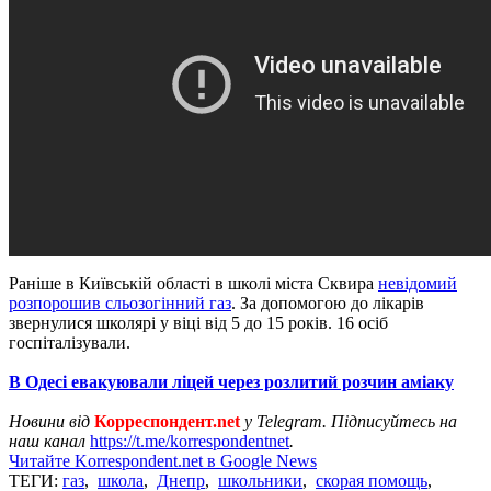
Раніше в Київській області в школі міста Сквира
невідомий
розпорошив сльозогінний газ
. За допомогою до лікарів
звернулися школярі у віці від 5 до 15 років. 16 осіб
госпіталізували.
В Одесі евакуювали ліцей через розлитий розчин аміаку
Новини від
Корреспондент.net
у Telegram. Підписуйтесь на
наш канал
https://t.me/korrespondentnet
.
Читайте Korrespondent.net в Google News
ТЕГИ:
газ
,
школа
,
Днепр
,
школьники
,
скорая помощь
,