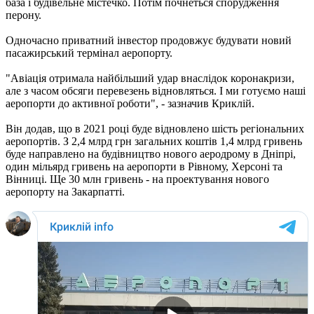
база і будівельне містечко. Потім почнеться спорудження
перону.
Одночасно приватний інвестор продовжує будувати новий
пасажирський термінал аеропорту.
"Авіація отримала найбільший удар внаслідок коронакризи,
але з часом обсяги перевезень відновляться. І ми готуємо наші
аеропорти до активної роботи", - зазначив Криклій.
Він додав, що в 2021 році буде відновлено шість регіональних
аеропортів. З 2,4 млрд грн загальних коштів 1,4 млрд гривень
буде направлено на будівництво нового аеродрому в Дніпрі,
один мільярд гривень на аеропорти в Рівному, Херсоні та
Вінниці. Ще 30 млн гривень - на проектування нового
аеропорту на Закарпатті.