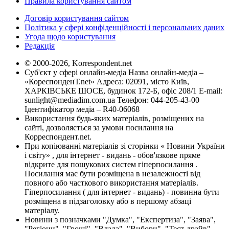
Правила користування сайтом
Договір користування сайтом
Політика у сфері конфіденційності і персональних даних
Угода щодо користування
Редакція
© 2000-2026, Korrespondent.net
Суб'єкт у сфері онлайн-медіа Назва онлайн-медіа –
«КореспонденТ.net» Адреса: 02091, місто Київ,
ХАРКІВСЬКЕ ШОСЕ, будинок 172-Б, офіс 208/1 E-mail:
sunlight@mediadim.com.ua
Телефон: 044-205-43-00
Ідентифікатор медіа – R40-06068
Використання будь-яких матеріалів, розміщених на
сайті, дозволяється за умови посилання на
Корреспондент.net.
При копіюванні матеріалів зі сторінки « Новини України
і світу» , для інтернет - видань - обов'язкове пряме
відкрите для пошукових систем гіперпосилання .
Посилання має бути розміщена в незалежності від
повного або часткового використання матеріалів.
Гіперпосилання ( для інтернет - видань) - повинна бути
розміщена в підзаголовку або в першому абзаці
матеріалу.
Новини з позначками "Думка", "Експертиза", "Заява",
"Регіони", "Гроші", "Влада", "Вибори", "Тест-драйв",