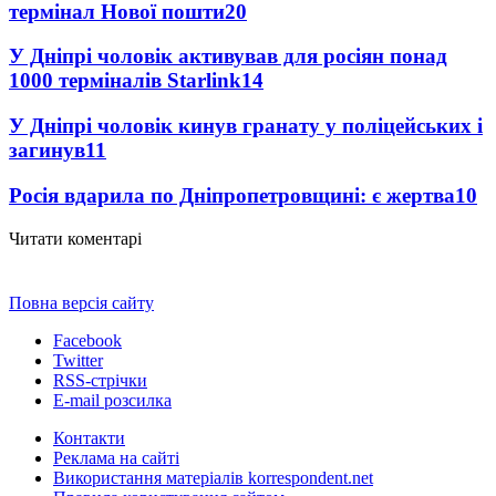
термінал Нової пошти
20
У Дніпрі чоловік активував для росіян понад
1000 терміналів Starlink
14
У Дніпрі чоловік кинув гранату у поліцейських і
загинув
11
Росія вдарила по Дніпропетровщині: є жертва
10
Читати коментарі
Повна версія сайту
Facebook
Twitter
RSS-стрічки
E-mail розсилка
Контакти
Реклама на сайті
Використання матеріалів korrespondent.net