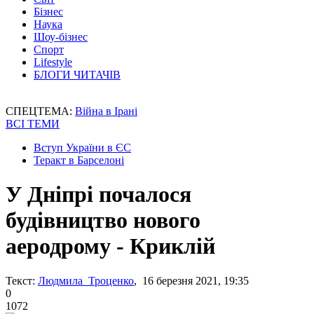
Бізнес
Наука
Шоу-бізнес
Спорт
Lifestyle
БЛОГИ ЧИТАЧІВ
СПЕЦТЕМА:
Війна в Ірані
ВСІ ТЕМИ
Вступ України в ЄС
Теракт в Барселоні
У Дніпрі почалося
будівництво нового
аеродрому - Криклій
Текст:
Людмила Троценко
, 16 березня 2021, 19:35
0
1072