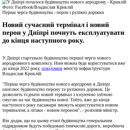
Фото: Facebook/Владислав Криклій
Перша черга будівництва - перон і руліжні доріжки
Новий сучасний термінал і новий
перон у Дніпрі почнуть експлуатувати
до кінця наступного року.
У Дніпрі стартувало будівництво першої черги нового
аеродромного комплексу. Ним можна буде користуватися вже
до кінця 2022 року,
повідомив
міністр інфраструктури
Владислав Криклій.
"Перша черга будівництва нового аеродрому в Дніпрі
охоплює будівництво перону та руліжних доріжок. Це
дозволить з'єднати новий термінал з існуючою злітною
смугою на час будівництва нової. Тобто, вже до кінця
наступного року пасажири зможуть користуватися новим
терміналом, а літаки - новим пероном", - розповів міністр.
Він додав, що на цьому етапі будівництва генеральним
підрядником будуть побудовані тимчасові дороги, виробнича