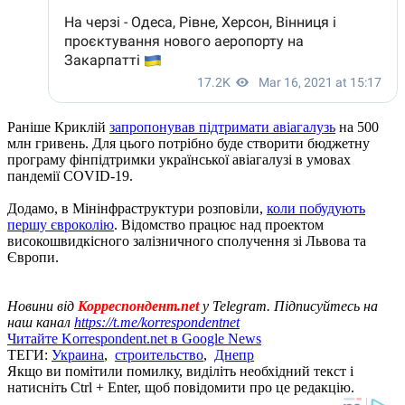
Раніше Криклій
запропонував підтримати авіагалузь
на 500
млн гривень. Для цього потрібно буде створити бюджетну
програму фінпідтримки української авіагалузі в умовах
пандемії COVID-19.
Додамо, в Мінінфраструктури розповіли,
коли побудують
першу євроколію
. Відомство працює над проектом
високошвидкісного залізничного сполучення зі Львова та
Європи.
Новини від
Корреспондент.net
у Telegram. Підписуйтесь на
наш канал
https://t.me/korrespondentnet
Читайте Korrespondent.net в Google News
ТЕГИ:
Украина
,
строительство
,
Днепр
Якщо ви помітили помилку, виділіть необхідний текст і
натисніть Ctrl + Enter, щоб повідомити про це редакцію.