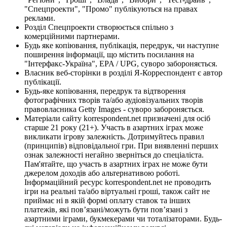
"Спецпроекти", "Промо" публікуються на правах
реклами.
Розділ Спецпроекти створюється спільно з
комерційними партнерами.
Будь яке копіювання, публікація, передрук, чи наступне
поширення інформації, що містить посилання на
"Інтерфакс-Україна", EPA / UPG, суворо забороняється.
Власник веб-сторінки в розділі Я-Корреспондент є автор
публікації.
Будь-яке копіювання, передрук та відтворення
фотографічних творів та/або аудіовізуальних творів
правовласника Getty Images - суворо забороняється.
Матеріали сайту korrespondent.net призначені для осіб
старше 21 року (21+). Участь в азартних іграх може
викликати ігрову залежність. Дотримуйтесь правил
(принципів) відповідальної гри. При виявленні перших
ознак залежності негайно зверніться до спеціаліста.
Пам'ятайте, що участь в азартних іграх не може бути
джерелом доходів або альтернативою роботі.
Інформаційний ресурс korrespondent.net не проводить
ігри на реальні та/або віртуальні гроші, також сайт не
приймає ні в якій формі оплату ставок та інших
платежів, які пов’язані/можуть бути пов’язані з
азартними іграми, букмекерами чи тоталізаторами. Будь-