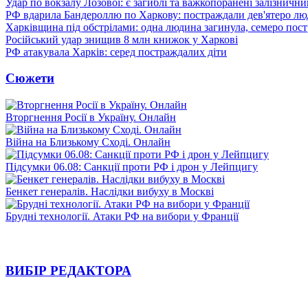
Удар по вокзалу Лозової: є загиблі та важкопоранені залізничн
РФ вдарила Бандероллю по Харкову: постраждали дев'ятеро лю
Харківщина під обстрілами: одна людина загинула, семеро пос
Російський удар знищив 8 млн книжок у Харкові
РФ атакувала Харків: серед постраждалих діти
Сюжети
Вторгнення Росії в Україну. Онлайн
Війна на Близькому Сході. Онлайн
Підсумки 06.08: Санкції проти РФ і дрон у Лейпцигу
Бенкет генералів. Наслідки вибуху в Москві
Брудні технології. Атаки РФ на вибори у Франції
ВИБІР РЕДАКТОРА