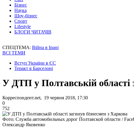
Бізнес
Наука
Шоу-бізнес
Спорт
Lifestyle
БЛОГИ ЧИТАЧІВ
СПЕЦТЕМА:
Війна в Ірані
ВСІ ТЕМИ
Вступ України в ЄС
Теракт в Барселоні
У ДТП у Полтавській області 
Корреспондент.net, 19 червня 2018, 17:30
0
752
Фото: Служба автомобильных дорог Полтавской области / Face
Олександр Яковенко