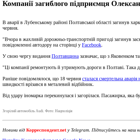
Компанії загиблого підприємця Олексан
В аварії в Лубенському районі Полтавської області загинув хар
червня.
"Вчора в жахливій дорожньо-транспортній пригоді загинув за
повідомленні автодору на сторінці у
Facebook
.
У свою чергу видання
Полтавщина
зазначає, що з Яковенком т
"Ці компанії ремонтують й утримують дороги в Полтаві. Така дія
Раніше повідомлялося, що 18 червня
сталася смертельна аварія 
швидкості врізався в металевий відбійник.
Від удару іномарка перекинулася і загорілася. Пасажирка, яка бу
Згорілий автомобіль Audi. Фото: Нацполіція
Новини від
Корреспондент.net
у Telegram. Підписуйтесь на наш 