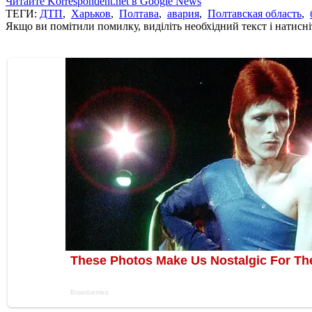
Читайте Korrespondent.net в Google News
ТЕГИ:
ДТП
,
Харьков
,
Полтава
,
авария
,
Полтавская область
,
Якщо ви помітили помилку, виділіть необхідний текст і натисніт