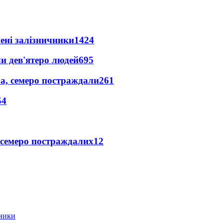
нені залізничники
1424
и дев'ятеро людей
695
а, семеро постраждали
261
54
 семеро постраждалих
12