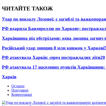
ЧИТАЙТЕ ТАКОЖ
Удар по вокзалу Лозової: є загиблі та важкопора
РФ вдарила Бандероллю по Харкову: постраждал
Харківщина під обстрілами: одна людина загинул
Російський удар знищив 8 млн книжок у Харкові
РФ атакувала Харків: серед постраждалих діти
20
РФ атакувала 17 населених пунктів Харківщини:
Харків
Останні
Популярні
Коментовані