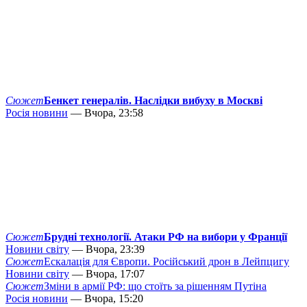
Сюжет
Бенкет генералів. Наслідки вибуху в Москві
Росія новини
— Вчора, 23:58
Сюжет
Брудні технології. Атаки РФ на вибори у Франції
Новини світу
— Вчора, 23:39
Сюжет
Ескалація для Європи. Російський дрон в Лейпцигу
Новини світу
— Вчора, 17:07
Сюжет
Зміни в армії РФ: що стоїть за рішенням Путіна
Росія новини
— Вчора, 15:20