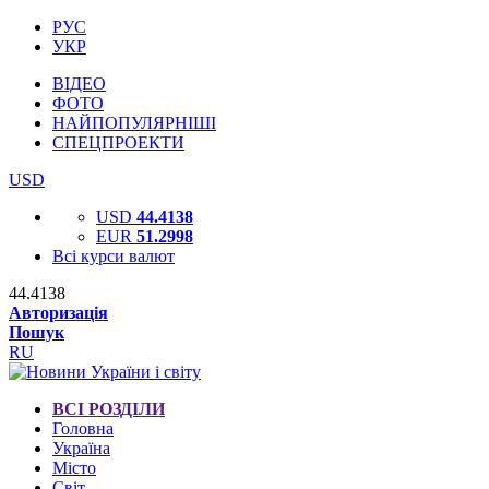
РУС
УКР
ВІДЕО
ФОТО
НАЙПОПУЛЯРНІШІ
СПЕЦПРОЕКТИ
USD
USD
44.4138
EUR
51.2998
Всі курси валют
44.4138
Авторизація
Пошук
RU
ВСІ РОЗДІЛИ
Головна
Україна
Місто
Світ