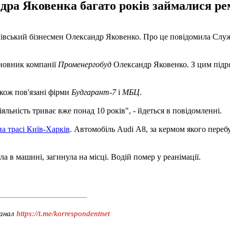
дра Яковенка багато років займалися рем
ківський бізнесмен Олександр Яковенко. Про це повідомила Служб
сновник компанії
Променергобуд
Олександр Яковенко. З цим підр
акож пов'язані фірми
Будгарант-7
і
МБЦ
.
льність триває вже понад 10 років", - йдеться в повідомленні.
на трасі Київ-Харків
. Автомобіль Audi А8, за кермом якого перебу
ла в машині, загинула на місці. Водій помер у реанімації.
канал
https://t.me/korrespondentnet