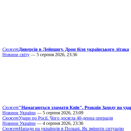
Сюжет
Диверсія в Лейпцигу. Дрон біля українського літака
Новини світу
— 5 серпня 2026, 23:36
Сюжет
"Намагаються зламати Київ". Реакція Заходу на уда
Новини України
— 5 серпня 2026, 23:09
Сюжет
Удари по Росії. Чого досягла 40-денна операція
Новини України
— 4 серпня 2026, 23:36
Сюжет
Напади на українців в Польщі. Як змінити ситуацію