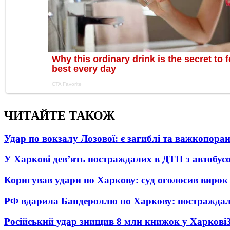
ЧИТАЙТЕ ТАКОЖ
Удар по вокзалу Лозової: є загиблі та важкопора
У Харкові дев’ять постраждалих в ДТП з автобус
Коригував удари по Харкову: суд оголосив вирок
РФ вдарила Бандероллю по Харкову: постраждал
Російський удар знищив 8 млн книжок у Харкові