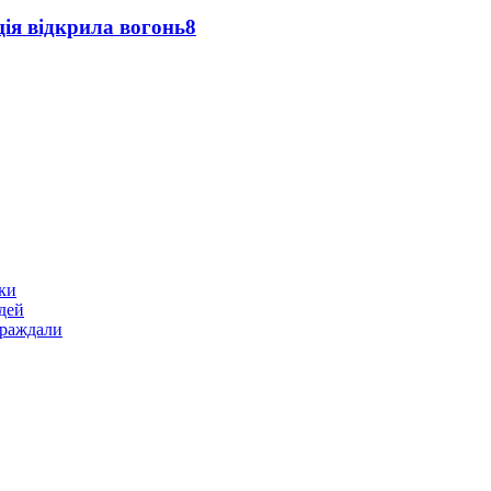
ція відкрила вогонь
8
ики
дей
траждали