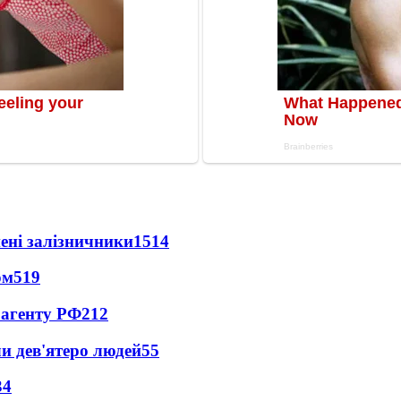
нені залізничники
1514
ом
519
 агенту РФ
212
и дев'ятеро людей
55
34