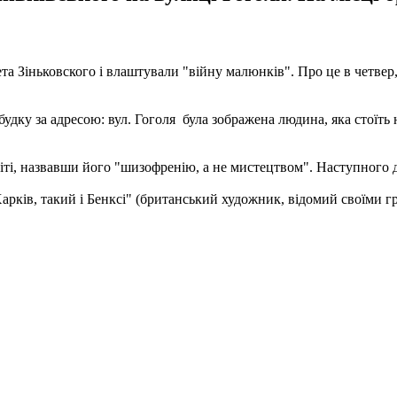
 Зіньковского і влаштували "війну малюнків". Про це в четвер, 
дку за адресою: вул. Гоголя була зображена людина, яка стоїть н
ті, назвавши його "шизофренію, а не мистецтвом". Наступного д
арків, такий і Бенксі" (британський художник, відомий своїми гр