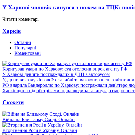
У Харкові чоловік кинувся з ножем на ТЦК: полі
Читати коментарі
Харків
Останні
Популярні
Коментовані
Коригував удари по Харкову: суд оголосив вирок агенту РФ
У Харкові дев’ять постраждалих в ДТП з автобусом
Удар по вокзалу Лозової: є загиблі та важкопоранені залізничн
РФ вдарила Бандероллю по Харкову: постраждали дев'ятеро лю
Харківщина під обстрілами: одна людина загинула, семеро пос
Сюжети
Війна на Близькому Сході. Онлайн
Вторгнення Росії в Україну. Онлайн