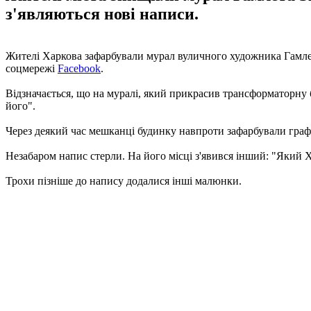
з'являються нові написи.
Жителі Харкова зафарбували мурал вуличного художника Гамлета
соцмережі
Facebook
.
Відзначається, що на муралі, який прикрасив трансформаторну бу
його".
Через деякий час мешканці будинку навпроти зафарбували графі
Незабаром напис стерли. На його місці з'явився інший: "Який Х
Трохи пізніше до напису додалися інші малюнки.