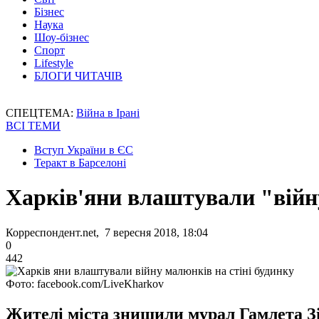
Бізнес
Наука
Шоу-бізнес
Спорт
Lifestyle
БЛОГИ ЧИТАЧІВ
СПЕЦТЕМА:
Війна в Ірані
ВСІ ТЕМИ
Вступ України в ЄС
Теракт в Барселоні
Харків'яни влаштували "війну
Корреспондент.net, 7 вересня 2018, 18:04
0
442
Фото: facebook.com/LiveKharkov
Жителі міста знищили мурал Гамлета Зі