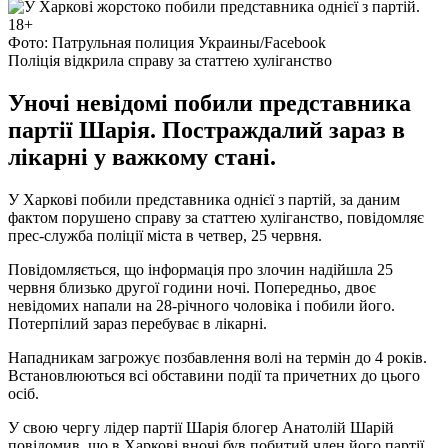
Фото: Патрульная полиция Украины/Facebook
Поліція відкрила справу за статтею хуліганство
Уночі невідомі побили представника
партії Шарія. Постраждалий зараз в
лікарні у важкому стані.
У Харкові побили представника однієї з партій, за даним
фактом порушено справу за статтею хуліганство, повідомляє
прес-служба поліції міста в четвер, 25 червня.
Повідомляється, що інформація про злочин надійшла 25
червня близько другої години ночі. Попередньо, двоє
невідомих напали на 28-річного чоловіка і побили його.
Потерпілий зараз перебуває в лікарні.
Нападникам загрожує позбавлення волі на термін до 4 років.
Встановлюються всі обставини події та причетних до цього
осіб.
У свою чергу лідер партії Шарія блогер Анатолій Шарій
повідомив, що в Харкові вночі був побитий член його партії.