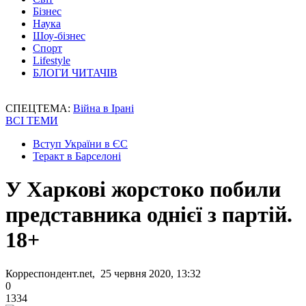
Бізнес
Наука
Шоу-бізнес
Спорт
Lifestyle
БЛОГИ ЧИТАЧІВ
СПЕЦТЕМА:
Війна в Ірані
ВСІ ТЕМИ
Вступ України в ЄС
Теракт в Барселоні
У Харкові жорстоко побили
представника однієї з партій.
18+
Корреспондент.net, 25 червня 2020, 13:32
0
1334