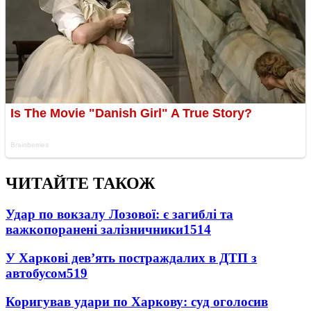
ЧИТАЙТЕ ТАКОЖ
Удар по вокзалу Лозової: є загиблі та
важкопоранені залізничники
1514
У Харкові дев’ять постраждалих в ДТП з
автобусом
519
Коригував удари по Харкову: суд оголосив