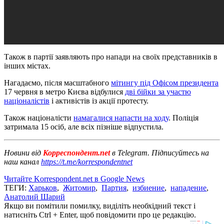
Також в партії заявляють про напади на своїх представників в
інших містах.
Нагадаємо, після масштабного
мітингу під Офісом президента
17 червня в метро Києва відбулися
дві бійки за участю
націоналістів
і активістів із акції протесту.
Також націоналісти
намагалися напасти на ходу
. Поліція
затримала 15 осіб, але всіх пізніше відпустила.
Новини від
Корреспондент.net
в Telegram. Підписуйтесь на
наш канал
https://t.me/korrespondentnet
Читайте Korrespondent.net в Google News
ТЕГИ:
Харьков
,
Житомир
,
Партия
,
избиение
,
нападение
,
Анатолий Шарий
Якщо ви помітили помилку, виділіть необхідний текст і
натисніть Ctrl + Enter, щоб повідомити про це редакцію.