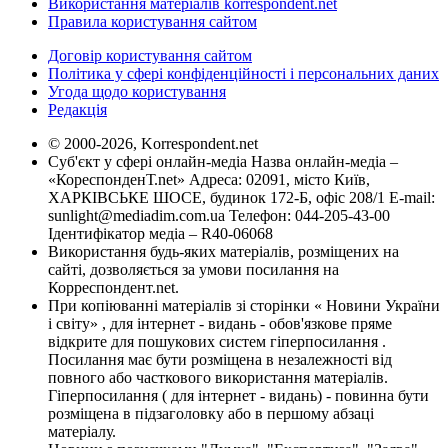
Використання матеріалів korrespondent.net
Правила користування сайтом
Договір користування сайтом
Політика у сфері конфіденційності і персональних даних
Угода щодо користування
Редакція
© 2000-2026, Korrespondent.net
Суб'єкт у сфері онлайн-медіа Назва онлайн-медіа –
«КореспонденТ.net» Адреса: 02091, місто Київ,
ХАРКІВСЬКЕ ШОСЕ, будинок 172-Б, офіс 208/1 E-mail:
sunlight@mediadim.com.ua
Телефон: 044-205-43-00
Ідентифікатор медіа – R40-06068
Використання будь-яких матеріалів, розміщених на
сайті, дозволяється за умови посилання на
Корреспондент.net.
При копіюванні матеріалів зі сторінки « Новини України
і світу» , для інтернет - видань - обов'язкове пряме
відкрите для пошукових систем гіперпосилання .
Посилання має бути розміщена в незалежності від
повного або часткового використання матеріалів.
Гіперпосилання ( для інтернет - видань) - повинна бути
розміщена в підзаголовку або в першому абзаці
матеріалу.