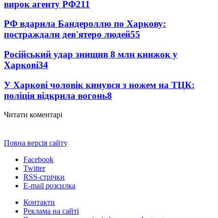
вирок агенту РФ
211
РФ вдарила Бандероллю по Харкову:
постраждали дев'ятеро людей
55
Російський удар знищив 8 млн книжок у
Харкові
34
У Харкові чоловік кинувся з ножем на ТЦК:
поліція відкрила вогонь
8
Читати коментарі
Повна версія сайту
Facebook
Twitter
RSS-стрічки
E-mail розсилка
Контакти
Реклама на сайті