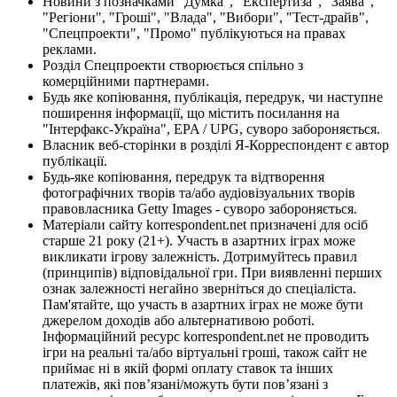
Новини з позначками "Думка", "Експертиза", "Заява",
"Регіони", "Гроші", "Влада", "Вибори", "Тест-драйв",
"Спецпроекти", "Промо" публікуються на правах
реклами.
Розділ Спецпроекти створюється спільно з
комерційними партнерами.
Будь яке копіювання, публікація, передрук, чи наступне
поширення інформації, що містить посилання на
"Інтерфакс-Україна", EPA / UPG, суворо забороняється.
Власник веб-сторінки в розділі Я-Корреспондент є автор
публікації.
Будь-яке копіювання, передрук та відтворення
фотографічних творів та/або аудіовізуальних творів
правовласника Getty Images - суворо забороняється.
Матеріали сайту korrespondent.net призначені для осіб
старше 21 року (21+). Участь в азартних іграх може
викликати ігрову залежність. Дотримуйтесь правил
(принципів) відповідальної гри. При виявленні перших
ознак залежності негайно зверніться до спеціаліста.
Пам'ятайте, що участь в азартних іграх не може бути
джерелом доходів або альтернативою роботі.
Інформаційний ресурс korrespondent.net не проводить
ігри на реальні та/або віртуальні гроші, також сайт не
приймає ні в якій формі оплату ставок та інших
платежів, які пов’язані/можуть бути пов’язані з