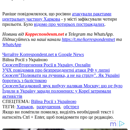
Раніше повідомлялося, що росіяни
атакували ракетами
центральну частину Харкова
- у місті зафіксували чотири
прильоти. Було
відомо про чотирьох постраждалих
.
Новини від
Корреспондент.net
в Telegram та WhatsApp.
Підписуйтесь на наші канали
https://t.me/korrespondentnet
та
WhatsApp
Читайте Korrespondent.net в Google News
Війна Росії з Україною
Сюжет
Вторгнення Росії в Україну. Онлайн
УЧХ повідомив про безпрецедентні атаки РФ у липні
Сюжет
"Полювати на лучника, а не на стрілу". Як Україні
боротись з балістикою
Сюжет
Загадковий звук вибуху налякав Москву: що це було
Їздили в Україну заради полонених: у Кореї затримали
активістів
СПЕЦТЕМА:
Війна Росії з Україною
ТЕГИ:
Харьков
,
разрушения
,
обстрел
Якщо ви помітили помилку, виділіть необхідний текст і
натисніть Ctrl + Enter, щоб повідомити про це редакцію.