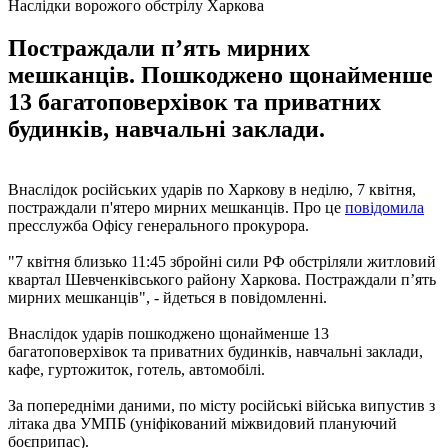
Наслідки ворожого обстрілу Харкова
Постраждали пʼять мирних
мешканців. Пошкоджено щонайменше
13 багатоповерхівок та приватних
будинків, навчальні заклади.
Внаслідок російських ударів по Харкову в неділю, 7 квітня,
постраждали п'ятеро мирних мешканців. Про це
повідомила
пресслужба Офісу генерального прокурора.
"7 квітня близько 11:45 збройні сили РФ обстріляли житловий
квартал Шевченківського району Харкова. Постраждали пʼять
мирних мешканців", - йдеться в повідомленні.
Внаслідок ударів пошкоджено щонайменше 13
багатоповерхівок та приватних будинків, навчальні заклади,
кафе, гуртожиток, готель, автомобілі.
За попередніми даними, по місту російські війська випустив з
літака два УМПБ (уніфікований міжвидовий плануючий
боєприпас).