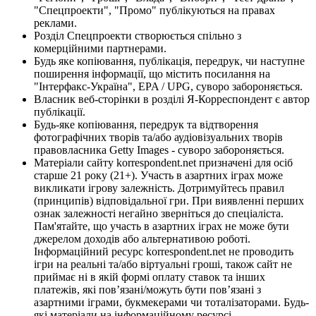
"Спецпроекти", "Промо" публікуються на правах
реклами.
Розділ Спецпроекти створюється спільно з
комерційними партнерами.
Будь яке копіювання, публікація, передрук, чи наступне
поширення інформації, що містить посилання на
"Інтерфакс-Україна", EPA / UPG, суворо забороняється.
Власник веб-сторінки в розділі Я-Корреспондент є автор
публікації.
Будь-яке копіювання, передрук та відтворення
фотографічних творів та/або аудіовізуальних творів
правовласника Getty Images - суворо забороняється.
Матеріали сайту korrespondent.net призначені для осіб
старше 21 року (21+). Участь в азартних іграх може
викликати ігрову залежність. Дотримуйтесь правил
(принципів) відповідальної гри. При виявленні перших
ознак залежності негайно зверніться до спеціаліста.
Пам'ятайте, що участь в азартних іграх не може бути
джерелом доходів або альтернативою роботі.
Інформаційний ресурс korrespondent.net не проводить
ігри на реальні та/або віртуальні гроші, також сайт не
приймає ні в якій формі оплату ставок та інших
платежів, які пов’язані/можуть бути пов’язані з
азартними іграми, букмекерами чи тоталізаторами. Будь-
які матеріали на інформаційному ресурсі