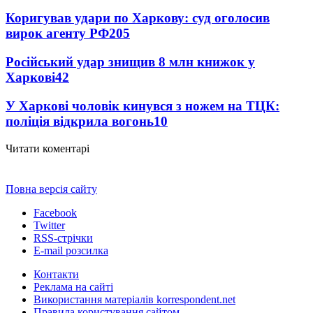
Коригував удари по Харкову: суд оголосив
вирок агенту РФ
205
Російський удар знищив 8 млн книжок у
Харкові
42
У Харкові чоловік кинувся з ножем на ТЦК:
поліція відкрила вогонь
10
Читати коментарі
Повна версія сайту
Facebook
Twitter
RSS-стрічки
E-mail розсилка
Контакти
Реклама на сайті
Використання матеріалів korrespondent.net
Правила користування сайтом