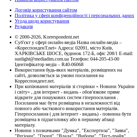
Договір користування сайтом
Політика у сфері конфіденційності і персональних даних
Угода щодо користування
Редакція
© 2000-2026, Korrespondent.net
Суб'єкт у сфері онлайн-медіа Назва онлайн-медіа –
«КореспонденТ.net» Адреса: 02091, місто Київ,
ХАРКІВСЬКЕ ШОСЕ, будинок 172-Б, офіс 208/1 E-mail:
sunlight@mediadim.com.ua
Телефон: 044-205-43-00
Ідентифікатор медіа – R40-06068
Використання будь-яких матеріалів, розміщених на
сайті, дозволяється за умови посилання на
Корреспондент.net.
При копіюванні матеріалів зі сторінки « Новини України
і світу» , для інтернет - видань - обов'язкове пряме
відкрите для пошукових систем гіперпосилання .
Посилання має бути розміщена в незалежності від
повного або часткового використання матеріалів.
Гіперпосилання ( для інтернет - видань) - повинна бути
розміщена в підзаголовку або в першому абзаці
матеріалу.
Новини з позначками "Думка", "Експертиза", "Заява",
"Регіони", "Гроші", "Влада", "Вибори", "Тест-драйв",