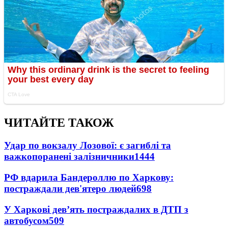
ЧИТАЙТЕ ТАКОЖ
Удар по вокзалу Лозової: є загиблі та
важкопоранені залізничники
1444
РФ вдарила Бандероллю по Харкову:
постраждали дев'ятеро людей
698
У Харкові дев’ять постраждалих в ДТП з
автобусом
509