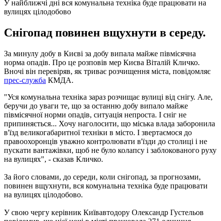
У найближчі дні вся комунальна техніка буде працювати на
вулицях цілодобово
Снігопад повинен вщухнути в середу.
За минулу добу в Києві за добу випала майже півмісячна
норма опадів. Про це розповів мер Києва Віталій Кличко.
Вночі він перевіряв, як триває розчищення міста, повідомляє
прес-служба
КМДА.
"Уся комунальна техніка зараз розчищає вулиці від снігу. Але,
беручи до уваги те, що за останню добу випало майже
півмісячної норми опадів, ситуація непроста. І сніг не
припиняється... Хочу наголосити, що міська влада заборонила
в'їзд великогабаритної техніки в місто. І звертаємося до
правоохоронців уважно контролювати в'їзди до столиці і не
пускати вантажівки, щоб не було колапсу і заблокованого руху
на вулицях", - сказав Кличко.
За його словами, до середи, коли снігопад, за прогнозами,
повинен вщухнути, вся комунальна техніка буде працювати
на вулицях цілодобово.
У свою чергу керівник Київавтодору Олександр Густельов