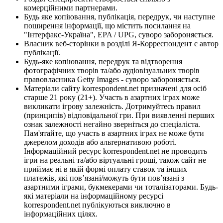
комерційними партнерами.
Будь яке копіювання, публікація, передрук, чи наступне
поширення інформації, що містить посилання на
"Інтерфакс-Україна", EPA / UPG, суворо забороняється.
Власник веб-сторінки в розділі Я-Корреспондент є автор
публікації.
Будь-яке копіювання, передрук та відтворення
фотографічних творів та/або аудіовізуальних творів
правовласника Getty Images - суворо забороняється.
Матеріали сайту korrespondent.net призначені для осіб
старше 21 року (21+). Участь в азартних іграх може
викликати ігрову залежність. Дотримуйтесь правил
(принципів) відповідальної гри. При виявленні перших
ознак залежності негайно зверніться до спеціаліста.
Пам'ятайте, що участь в азартних іграх не може бути
джерелом доходів або альтернативою роботі.
Інформаційний ресурс korrespondent.net не проводить
ігри на реальні та/або віртуальні гроші, також сайт не
приймає ні в якій формі оплату ставок та інших
платежів, які пов’язані/можуть бути пов’язані з
азартними іграми, букмекерами чи тоталізаторами. Будь-
які матеріали на інформаційному ресурсі
korrespondent.net публікуються виключно в
інформаційних цілях.