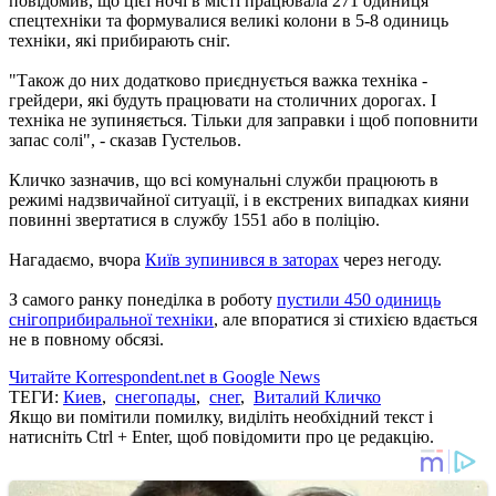
повідомив, що цієї ночі в місті працювала 271 одиниця
спецтехніки та формувалися великі колони в 5-8 одиниць
техніки, які прибирають сніг.
"Також до них додатково приєднується важка техніка -
грейдери, які будуть працювати на столичних дорогах. І
техніка не зупиняється. Тільки для заправки і щоб поповнити
запас солі", - сказав Густельов.
Кличко зазначив, що всі комунальні служби працюють в
режимі надзвичайної ситуації, і в екстрених випадках кияни
повинні звертатися в службу 1551 або в поліцію.
Нагадаємо, вчора
Київ зупинився в заторах
через негоду.
З самого ранку понеділка в роботу
пустили 450 одиниць
снігоприбиральної техніки
, але впоратися зі стихією вдається
не в повному обсязі.
Читайте Korrespondent.net в Google News
ТЕГИ:
Киев
,
снегопады
,
снег
,
Виталий Кличко
Якщо ви помітили помилку, виділіть необхідний текст і
натисніть Ctrl + Enter, щоб повідомити про це редакцію.