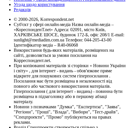
Угода щодо користування
Редакція
© 2000-2026, Korrespondent.net
Суб'єкт у сфері онлайн-медіа Назва онлайн-медіа –
«КореспонденТ.net» Адреса: 02091, місто Київ,
ХАРКІВСЬКЕ ШОСЕ, будинок 172-Б, офіс 208/1 E-mail:
sunlight@mediadim.com.ua
Телефон: 044-205-43-00
Ідентифікатор медіа – R40-06068
Використання будь-яких матеріалів, розміщених на
сайті, дозволяється за умови посилання на
Корреспондент.net.
При копіюванні матеріалів зі сторінки « Новини України
і світу» , для інтернет - видань - обов'язкове пряме
відкрите для пошукових систем гіперпосилання .
Посилання має бути розміщена в незалежності від
повного або часткового використання матеріалів.
Гіперпосилання ( для інтернет - видань) - повинна бути
розміщена в підзаголовку або в першому абзаці
матеріалу.
Новини з позначками "Думка", "Експертиза", "Заява",
"Регіони", "Гроші", "Влада", "Вибори", "Тест-драйв",
"Спецпроекти", "Промо" публікуються на правах
реклами.
Розділ Спецпроекти створюється спільно з