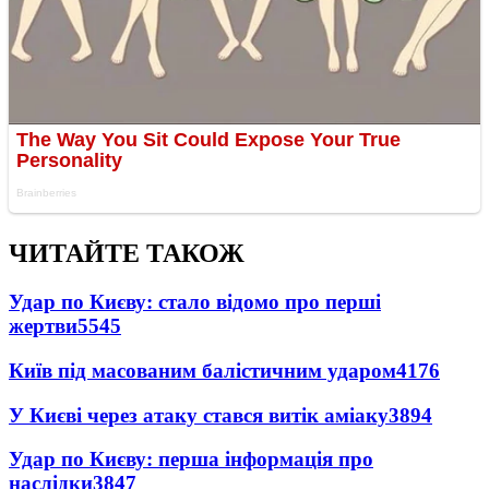
ЧИТАЙТЕ ТАКОЖ
Удар по Києву: стало відомо про перші
жертви
5545
Київ під масованим балістичним ударом
4176
У Києві через атаку стався витік аміаку
3894
Удар по Києву: перша інформація про
наслідки
3847