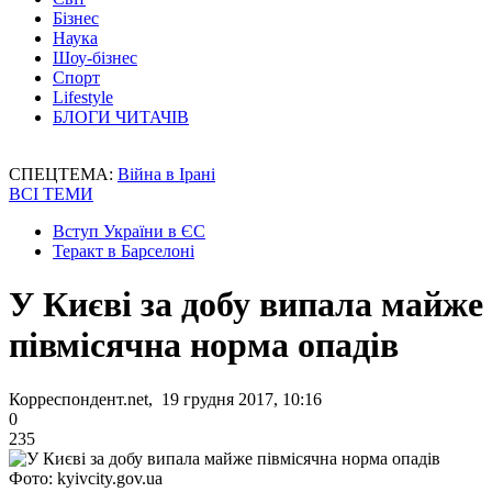
Бізнес
Наука
Шоу-бізнес
Спорт
Lifestyle
БЛОГИ ЧИТАЧІВ
СПЕЦТЕМА:
Війна в Ірані
ВСІ ТЕМИ
Вступ України в ЄС
Теракт в Барселоні
У Києві за добу випала майже
півмісячна норма опадів
Корреспондент.net, 19 грудня 2017, 10:16
0
235
Фото: kyivcity.gov.ua