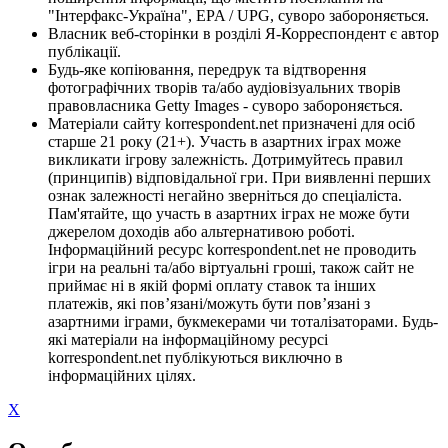
"Інтерфакс-Україна", EPA / UPG, суворо забороняється.
Власник веб-сторінки в розділі Я-Корреспондент є автор
публікації.
Будь-яке копіювання, передрук та відтворення
фотографічних творів та/або аудіовізуальних творів
правовласника Getty Images - суворо забороняється.
Матеріали сайту korrespondent.net призначені для осіб
старше 21 року (21+). Участь в азартних іграх може
викликати ігрову залежність. Дотримуйтесь правил
(принципів) відповідальної гри. При виявленні перших
ознак залежності негайно зверніться до спеціаліста.
Пам'ятайте, що участь в азартних іграх не може бути
джерелом доходів або альтернативою роботі.
Інформаційний ресурс korrespondent.net не проводить
ігри на реальні та/або віртуальні гроші, також сайт не
приймає ні в якій формі оплату ставок та інших
платежів, які пов’язані/можуть бути пов’язані з
азартними іграми, букмекерами чи тоталізаторами. Будь-
які матеріали на інформаційному ресурсі
korrespondent.net публікуються виключно в
інформаційних цілях.
X