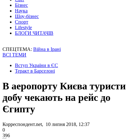
Бізнес
Наука
Шоу-бізнес
Спорт
Lifestyle
БЛОГИ ЧИТАЧІВ
СПЕЦТЕМА:
Війна в Ірані
ВСІ ТЕМИ
Вступ України в ЄС
Теракт в Барселоні
В аеропорту Києва туристи
добу чекають на рейс до
Єгипту
Корреспондент.net, 10 липня 2018, 12:37
0
396