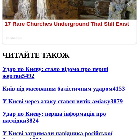
ЧИТАЙТЕ ТАКОЖ
Удар по Києву: стало відомо про перші
жертви
5492
Київ під масованим балістичним ударом
4153
У Києві через атаку стався витік аміаку
3879
Удар по Києву: перша інформація про
наслідки
3824
У Києві затримали навідника російської