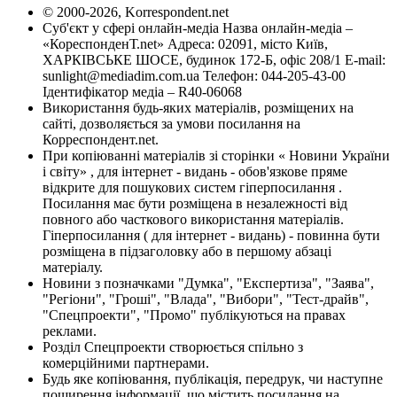
© 2000-2026, Korrespondent.net
Суб'єкт у сфері онлайн-медіа Назва онлайн-медіа –
«КореспонденТ.net» Адреса: 02091, місто Київ,
ХАРКІВСЬКЕ ШОСЕ, будинок 172-Б, офіс 208/1 E-mail:
sunlight@mediadim.com.ua
Телефон: 044-205-43-00
Ідентифікатор медіа – R40-06068
Використання будь-яких матеріалів, розміщених на
сайті, дозволяється за умови посилання на
Корреспондент.net.
При копіюванні матеріалів зі сторінки « Новини України
і світу» , для інтернет - видань - обов'язкове пряме
відкрите для пошукових систем гіперпосилання .
Посилання має бути розміщена в незалежності від
повного або часткового використання матеріалів.
Гіперпосилання ( для інтернет - видань) - повинна бути
розміщена в підзаголовку або в першому абзаці
матеріалу.
Новини з позначками "Думка", "Експертиза", "Заява",
"Регіони", "Гроші", "Влада", "Вибори", "Тест-драйв",
"Спецпроекти", "Промо" публікуються на правах
реклами.
Розділ Спецпроекти створюється спільно з
комерційними партнерами.
Будь яке копіювання, публікація, передрук, чи наступне
поширення інформації, що містить посилання на