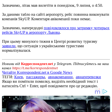
Зазначимо, літак мав вилетіти в понеділок, 9 липня, о 4:50.
За даними табло на сайті аеропорту, рейс повинна виконувати
компанія SkyUP. Коментаря авікомпанії поки немає.
Зазначимо, напередодні
повідомлялося про затримку чотирьох
рейсів SkyUP в аеропорту Львова
.
При цьому минулого тижня в Центрі розвитку туризму
заявили
, що ситуація з українськими туристами
нормалізувалася.
Новини від
Корреспондент.net
у Telegram. Підписуйтесь на наш
канал
https://t.me/korrespondentnet
Читайте Korrespondent.net в Google News
ТЕГИ:
Киев
,
пассажиры
,
авиакомпании
,
авиаперевозки
Якщо ви помітили помилку, виділіть необхідний текст і
натисніть Ctrl + Enter, щоб повідомити про це редакцію.