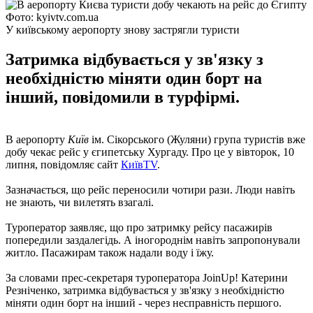
Фото: kyivtv.com.ua
У київському аеропорту знову застрягли туристи
Затримка відбувається у зв'язку з
необхідністю міняти один борт на
інший, повідомили в турфірмі.
В аеропорту
Київ
ім. Сікорського (Жуляни) група туристів вже
добу чекає рейс у єгипетську Хургаду. Про це у вівторок, 10
липня, повідомляє сайт
КиївTV
.
Зазначається, що рейс переносили чотири рази. Люди навіть
не знають, чи вилетять взагалі.
Туроператор заявляє, що про затримку рейсу пасажирів
попередили заздалегідь. А іногороднім навіть запропонували
житло. Пасажирам також надали воду і їжу.
За словами прес-секретаря туроператора JoinUp! Катерини
Резніченко, затримка відбувається у зв'язку з необхідністю
міняти один борт на інший - через несправність першого.