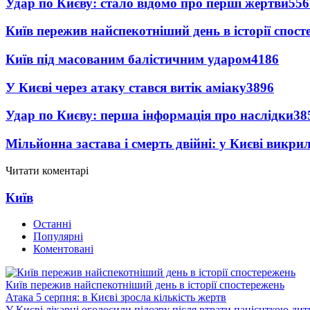
Удар по Києву: стало відомо про перші жертви
556
Київ пережив найспекотніший день в історії спост
Київ під масованим балістичним ударом
4186
У Києві через атаку стався витік аміаку
3896
Удар по Києву: перша інформація про наслідки
38
Мільйонна застава і смерть двійні: у Києві викри
Читати коментарі
Київ
Останні
Популярні
Коментовані
Київ пережив найспекотніший день в історії спостережень
Атака 5 серпня: в Києві зросла кількість жертв
У Києві лікарці оголосили підозру після втрати пацієнткою ди