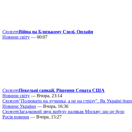
Сюжет
Війна на Близькому Сході. Онлайн
Новини світу
— 00:07
Сюжет
Пекельні санкції. Рішення Сената США
Новини світу
— Вчора, 23:14
Сюжет
"Полювати на лучника, а не на стрілу". Як Україні бор
Новини України
— Вчора, 16:36
Сюжет
Загадковий звук вибуху налякав Москву: що це було
Росія новини
— Вчора, 15:27