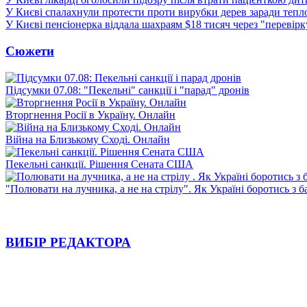
У Києві спалахнули протести проти вирубки дерев заради тепл
У Києві пенсіонерка віддала шахраям $18 тисяч через "перевір
Сюжети
Підсумки 07.08: "Пекельні" санкції і "парад" дронів
Вторгнення Росії в Україну. Онлайн
Війна на Близькому Сході. Онлайн
Пекельні санкції. Рішення Сената США
"Полювати на лучника, а не на стрілу". Як Україні боротись з 
ВИБІР РЕДАКТОРА