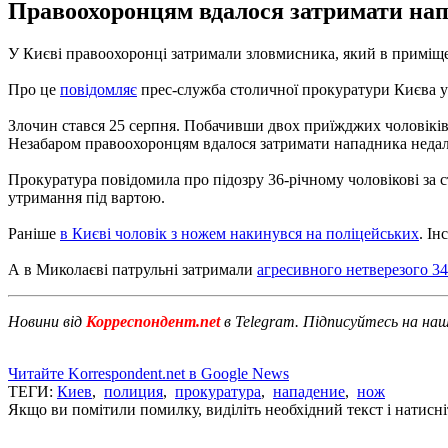
Правоохоронцям вдалося затримати напа
У Києві правоохоронці затримали зловмисника, який в приміще
Про це
повідомляє
прес-служба столичної прокуратури Києва у 
Злочин стався 25 серпня. Побачивши двох приїжджих чоловіків, я
Незабаром правоохоронцям вдалося затримати нападника недалек
Прокуратура повідомила про підозру 36-річному чоловікові за с
утримання під вартою.
Раніше
в Києві чоловік з ножем накинувся на поліцейських
. Ін
А в Миколаєві патрульні затримали
агресивного нетверезого 34
Новини від
Корреспондент.net
в Telegram. Підписуйтесь на на
Читайте Korrespondent.net в Google News
ТЕГИ:
Киев
,
полиция
,
прокуратура
,
нападение
,
нож
Якщо ви помітили помилку, виділіть необхідний текст і натисніт