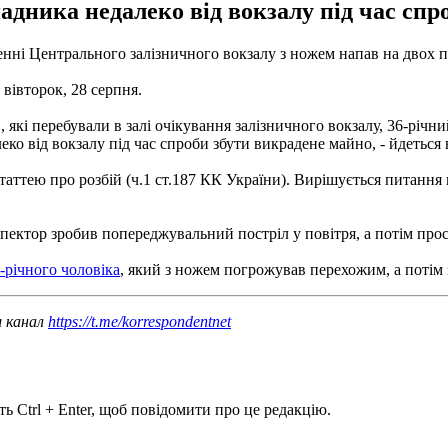
дника недалеко від вокзалу під час спр
нні Центрального залізничного вокзалу з ножем напав на двох 
вівторок, 28 серпня.
кі перебували в залі очікування залізничного вокзалу, 36-річний
о від вокзалу під час спроби збути викрадене майно, - йдеться 
таттею про розбій (ч.1 ст.187 КК України). Вирішується питання
спектор зробив попереджувальний постріл у повітря, а потім про
-річного чоловіка
, який з ножем погрожував перехожим, а потім 
ш канал
https://t.me/korrespondentnet
ь Ctrl + Enter, щоб повідомити про це редакцію.