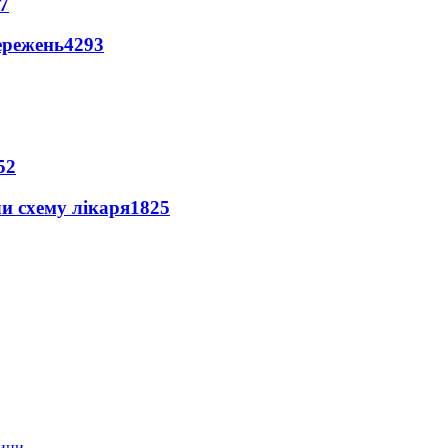
7
ережень
4293
52
ли схему лікаря
1825
тини