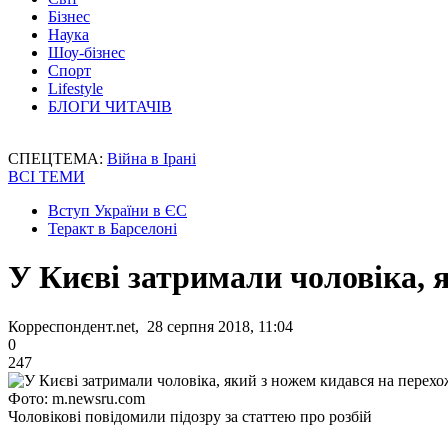
Бізнес
Наука
Шоу-бізнес
Спорт
Lifestyle
БЛОГИ ЧИТАЧІВ
СПЕЦТЕМА:
Війна в Ірані
ВСІ ТЕМИ
Вступ України в ЄС
Теракт в Барселоні
У Києві затримали чоловіка, 
Корреспондент.net, 28 серпня 2018, 11:04
0
247
Фото: m.newsru.com
Чоловікові повідомили підозру за статтею про розбій