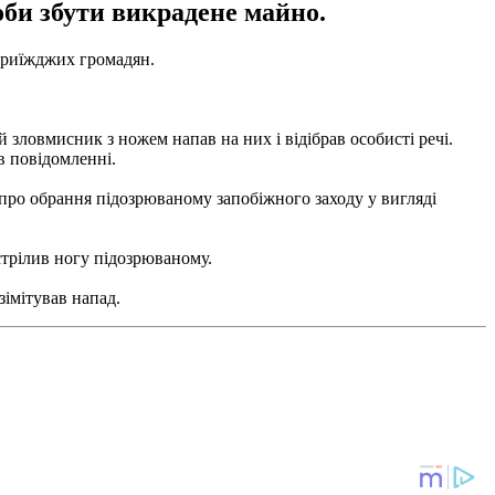
оби збути викрадене майно.
приїжджих громадян.
 зловмисник з ножем напав на них і відібрав особисті речі.
в повідомленні.
 про обрання підозрюваному запобіжного заходу у вигляді
стрілив ногу підозрюваному.
зімітував напад.