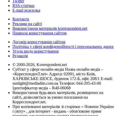
Twitter
RSS-стрічки
E-mail розсилка
Контакти
Реклама на сайті
Використання матеріалів korrespondent.net
Правила користування сайтом
Договір користування сайтом
Політика у сфері конфіденційності і персональних даних
Угода щодо користування
Редакція
© 2000-2026, Korrespondent.net
Суб'єкт у сфері онлайн-медіа Назва онлайн-медіа –
«КореспонденТ.net» Адреса: 02091, місто Київ,
ХАРКІВСЬКЕ ШОСЕ, будинок 172-Б, офіс 208/1 E-mail:
sunlight@mediadim.com.ua
Телефон: 044-205-43-00
Ідентифікатор медіа – R40-06068
Використання будь-яких матеріалів, розміщених на
сайті, дозволяється за умови посилання на
Корреспондент.net.
При копіюванні матеріалів зі сторінки « Новини України
і світу» , для інтернет - видань - обов'язкове пряме
відкрите для пошукових систем гіперпосилання .