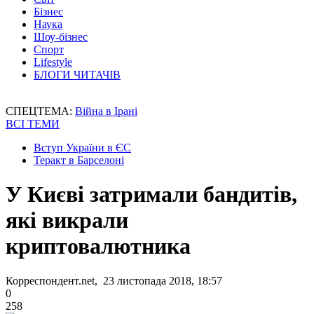
Бізнес
Наука
Шоу-бізнес
Спорт
Lifestyle
БЛОГИ ЧИТАЧІВ
СПЕЦТЕМА:
Війна в Ірані
ВСІ ТЕМИ
Вступ України в ЄС
Теракт в Барселоні
У Києві затримали бандитів,
які викрали
криптовалютника
Корреспондент.net, 23 листопада 2018, 18:57
0
258