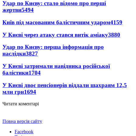
Удар по Києву: стало відомо про перші
жертви
5494
Київ під масованим балістичним ударом
4159
У Києві через атаку стався витік аміаку
3880
Удар по Києву: перша інформація про
наслідки
3827
У Києві затримали навідника російської
балістики
1704
У Києві двоє пенсіонерів віддали шахраям 12,5
млн грн
1694
Читати коментарі
Повна версія сайту
Facebook