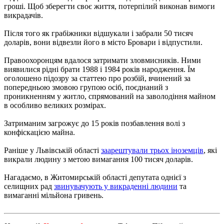
гроші. Щоб зберегти своє життя, потерпілий виконав вимоги
викрадачів.
Після того як грабіжники відшукали і забрали 50 тисяч
доларів, вони відвезли його в місто Бровари і відпустили.
Правоохоронцям вдалося затримати зловмисників. Ними
виявилися рідні брати 1988 і 1984 років народження. Їм
оголошено підозру за статтею про розбій, вчинений за
попередньою змовою групою осіб, поєднаний з
проникненням у житло, спрямований на заволодіння майном
в особливо великих розмірах.
Затриманим загрожує до 15 років позбавлення волі з
конфіскацією майна.
Раніше у Львівській області
заарештували трьох іноземців
, які
викрали людину з метою вимагання 100 тисяч доларів.
Нагадаємо, в Житомирській області депутата однієї з
селищних рад
звинувачують у викраденні людини
та
вимаганні мільйона гривень.