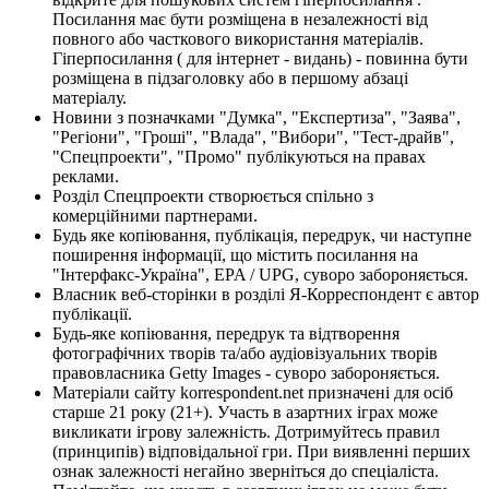
Посилання має бути розміщена в незалежності від
повного або часткового використання матеріалів.
Гіперпосилання ( для інтернет - видань) - повинна бути
розміщена в підзаголовку або в першому абзаці
матеріалу.
Новини з позначками "Думка", "Експертиза", "Заява",
"Регіони", "Гроші", "Влада", "Вибори", "Тест-драйв",
"Спецпроекти", "Промо" публікуються на правах
реклами.
Розділ Спецпроекти створюється спільно з
комерційними партнерами.
Будь яке копіювання, публікація, передрук, чи наступне
поширення інформації, що містить посилання на
"Інтерфакс-Україна", EPA / UPG, суворо забороняється.
Власник веб-сторінки в розділі Я-Корреспондент є автор
публікації.
Будь-яке копіювання, передрук та відтворення
фотографічних творів та/або аудіовізуальних творів
правовласника Getty Images - суворо забороняється.
Матеріали сайту korrespondent.net призначені для осіб
старше 21 року (21+). Участь в азартних іграх може
викликати ігрову залежність. Дотримуйтесь правил
(принципів) відповідальної гри. При виявленні перших
ознак залежності негайно зверніться до спеціаліста.