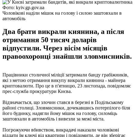
Фото: kyiv.gp.gov.ua
Чоловікові наділи мішок на голову і силою заштовхали в
автомобіль
Два брати викрали киянина, а після
отримання 50 тисяч доларів
відпустили. Через вісім місяців
правоохоронці знайшли зловмисників.
Працівники столичної міліції затримали банду грабіжників,
які з метою отримання викупу викрали киянина - майнера
криптовалюти. Про це в п'ятницю, 23 листопада, повідомляє
прес-служба прокуратури Києва.
Відзначається, що злочин стався в березні в Подільському
районі столиці. Зловмисники, дочекавшись потерпілого біля
його будинку, надягли йому мішок на голову, силоміць
заштовхали в автомобіль і вивезли за межі міста.
Погрожуючи вбивством, викрадачі наказали чоловікові
віддати їм ключі від квартири і повідомити, де він зберігає