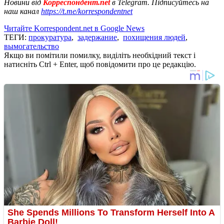
Новини від
Корреспондент.net
в Telegram. Підписуйтесь на
наш канал
https://t.me/korrespondentnet
Читайте Korrespondent.net в Google News
ТЕГИ:
прокуратура
,
задержание
,
похищения людей
,
вымогательство
Якщо ви помітили помилку, виділіть необхідний текст і
натисніть Ctrl + Enter, щоб повідомити про це редакцію.