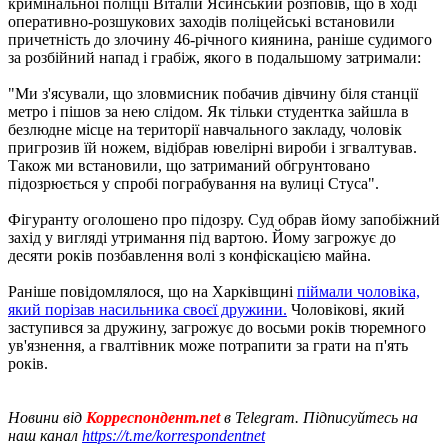
кримінальної поліції Віталій Ясинський розповів, що в ході
оперативно-розшукових заходів поліцейські встановили
причетність до злочину 46-річного киянина, раніше судимого
за розбійний напад і грабіж, якого в подальшому затримали:
"Ми з'ясували, що зловмисник побачив дівчину біля станції
метро і пішов за нею слідом. Як тільки студентка зайшла в
безлюдне місце на території навчального закладу, чоловік
пригрозив їй ножем, відібрав ювелірні вироби і згвалтував.
Також ми встановили, що затриманий обгрунтовано
підозрюється у спробі пограбування на вулиці Стуса".
Фігуранту оголошено про підозру. Суд обрав йому запобіжний
захід у вигляді утримання під вартою. Йому загрожує до
десяти років позбавлення волі з конфіскацією майна.
Раніше повідомлялося, що на Харківщині
піймали чоловіка,
який порізав насильника своєї дружини.
Чоловікові, який
заступився за дружину, загрожує до восьми років тюремного
ув'язнення, а гвалтівник може потрапити за грати на п'ять
років.
Новини від
Корреспондент.net
в Telegram. Підписуйтесь на
наш канал
https://t.me/korrespondentnet