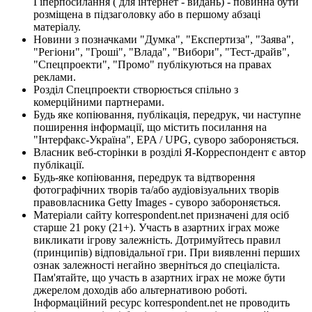
Гіперпосилання ( для інтернет - видань) - повинна бути
розміщена в підзаголовку або в першому абзаці
матеріалу.
Новини з позначками "Думка", "Експертиза", "Заява",
"Регіони", "Гроші", "Влада", "Вибори", "Тест-драйв",
"Спецпроекти", "Промо" публікуються на правах
реклами.
Розділ Спецпроекти створюється спільно з
комерційними партнерами.
Будь яке копіювання, публікація, передрук, чи наступне
поширення інформації, що містить посилання на
"Інтерфакс-Україна", EPA / UPG, суворо забороняється.
Власник веб-сторінки в розділі Я-Корреспондент є автор
публікації.
Будь-яке копіювання, передрук та відтворення
фотографічних творів та/або аудіовізуальних творів
правовласника Getty Images - суворо забороняється.
Матеріали сайту korrespondent.net призначені для осіб
старше 21 року (21+). Участь в азартних іграх може
викликати ігрову залежність. Дотримуйтесь правил
(принципів) відповідальної гри. При виявленні перших
ознак залежності негайно зверніться до спеціаліста.
Пам'ятайте, що участь в азартних іграх не може бути
джерелом доходів або альтернативою роботі.
Інформаційний ресурс korrespondent.net не проводить