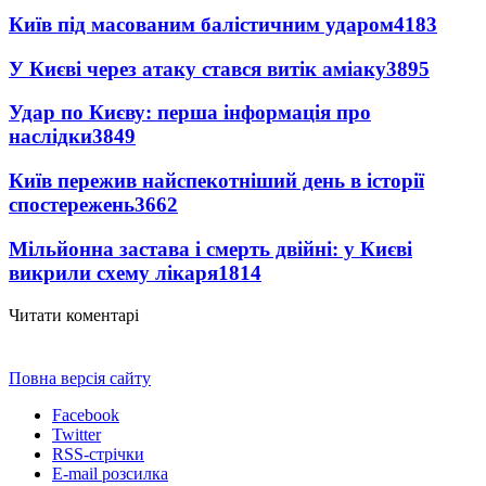
Київ під масованим балістичним ударом
4183
У Києві через атаку стався витік аміаку
3895
Удар по Києву: перша інформація про
наслідки
3849
Київ пережив найспекотніший день в історії
спостережень
3662
Мільйонна застава і смерть двійні: у Києві
викрили схему лікаря
1814
Читати коментарі
Повна версія сайту
Facebook
Twitter
RSS-стрічки
E-mail розсилка