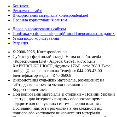
Контакти
Реклама на сайті
Використання матеріалів korrespondent.net
Правила користування сайтом
Договір користування сайтом
Політика у сфері конфіденційності і персональних даних
Угода щодо користування
Редакція
© 2000-2026, Korrespondent.net
Суб'єкт у сфері онлайн-медіа Назва онлайн-медіа –
«КореспонденТ.net» Адреса: 02091, місто Київ,
ХАРКІВСЬКЕ ШОСЕ, будинок 172-Б, офіс 208/1 E-mail:
sunlight@mediadim.com.ua
Телефон: 044-205-43-00
Ідентифікатор медіа – R40-06068
Використання будь-яких матеріалів, розміщених на
сайті, дозволяється за умови посилання на
Корреспондент.net.
При копіюванні матеріалів зі сторінки « Новини України
і світу» , для інтернет - видань - обов'язкове пряме
відкрите для пошукових систем гіперпосилання .
Посилання має бути розміщена в незалежності від
повного або часткового використання матеріалів.