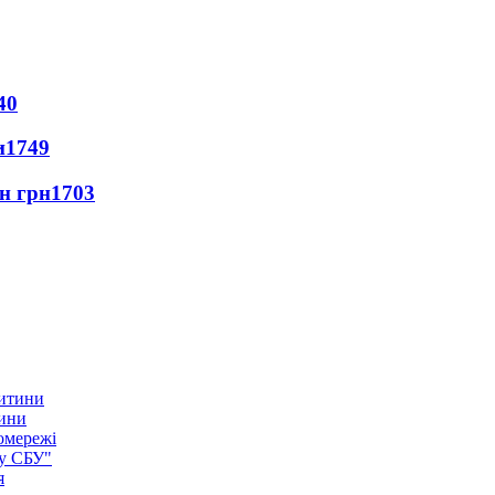
40
и
1749
лн грн
1703
тини
омережі
ку СБУ"
я