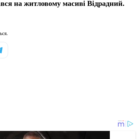
ався на житловому масиві Відрадний.
ься.