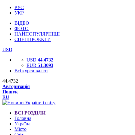
РУС
УКР
ВІДЕО
ФОТО
НАЙПОПУЛЯРНІШІ
СПЕЦПРОЕКТИ
USD
USD
44.4732
EUR
51.3093
Всі курси валют
44.4732
Авторизація
Пошук
RU
ВСІ РОЗДІЛИ
Головна
Україна
Місто
Світ