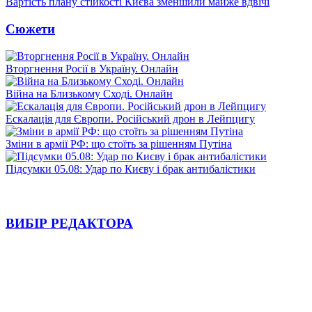
Вартість плану стійкості Києва зменшили майже вдвічі
Сюжети
Вторгнення Росії в Україну. Онлайн
Війна на Близькому Сході. Онлайн
Ескалація для Європи. Російський дрон в Лейпцигу
Зміни в армії РФ: що стоїть за рішенням Путіна
Підсумки 05.08: Удар по Києву і брак антибалістики
ВИБІР РЕДАКТОРА