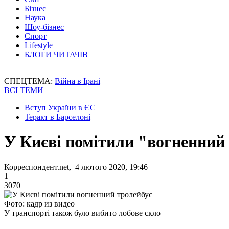
Бізнес
Наука
Шоу-бізнес
Спорт
Lifestyle
БЛОГИ ЧИТАЧІВ
СПЕЦТЕМА:
Війна в Ірані
ВСІ ТЕМИ
Вступ України в ЄС
Теракт в Барселоні
У Києві помітили "вогненний
Корреспондент.net, 4 лютого 2020, 19:46
1
3070
Фото: кадр из видео
У транспорті також було вибито лобове скло