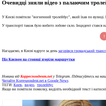
Очевидці зняли відео з палаючим тролей
У Києві помітили "вогненний тролейбус", який їхав по вулиці. 
У транспорті також було вибито лобове скло. Інцидент стався 
Нагадаємо, в Києві вдруге за день
загорівся громадський транс
Під Києвом на стоянці згоріли маршрутки
Новини від
Корреспондент.net
у Telegram. Підписуйтесь на на
Читайте Korrespondent.net в Google News
ТЕГИ:
Киев
,
видео
,
тролейбус
Якщо ви помітили помилку, виділіть необхідний текст і натисніт