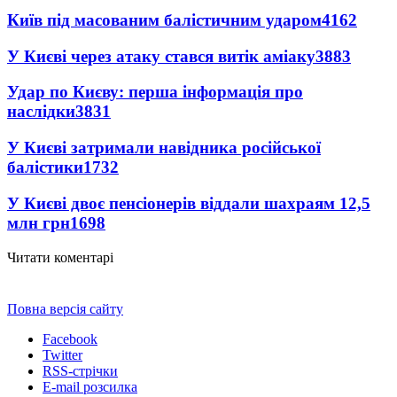
Київ під масованим балістичним ударом
4162
У Києві через атаку стався витік аміаку
3883
Удар по Києву: перша інформація про
наслідки
3831
У Києві затримали навідника російської
балістики
1732
У Києві двоє пенсіонерів віддали шахраям 12,5
млн грн
1698
Читати коментарі
Повна версія сайту
Facebook
Twitter
RSS-стрічки
E-mail розсилка