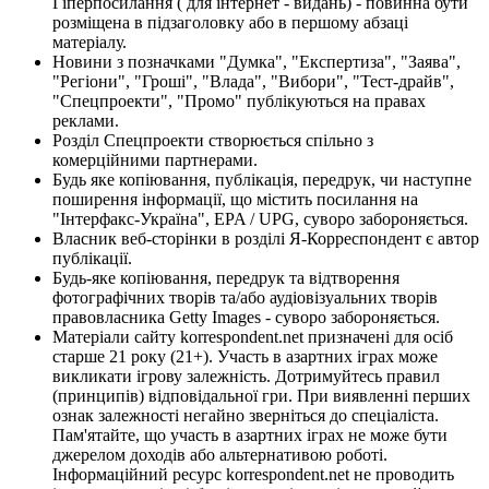
Гіперпосилання ( для інтернет - видань) - повинна бути
розміщена в підзаголовку або в першому абзаці
матеріалу.
Новини з позначками "Думка", "Експертиза", "Заява",
"Регіони", "Гроші", "Влада", "Вибори", "Тест-драйв",
"Спецпроекти", "Промо" публікуються на правах
реклами.
Розділ Спецпроекти створюється спільно з
комерційними партнерами.
Будь яке копіювання, публікація, передрук, чи наступне
поширення інформації, що містить посилання на
"Інтерфакс-Україна", EPA / UPG, суворо забороняється.
Власник веб-сторінки в розділі Я-Корреспондент є автор
публікації.
Будь-яке копіювання, передрук та відтворення
фотографічних творів та/або аудіовізуальних творів
правовласника Getty Images - суворо забороняється.
Матеріали сайту korrespondent.net призначені для осіб
старше 21 року (21+). Участь в азартних іграх може
викликати ігрову залежність. Дотримуйтесь правил
(принципів) відповідальної гри. При виявленні перших
ознак залежності негайно зверніться до спеціаліста.
Пам'ятайте, що участь в азартних іграх не може бути
джерелом доходів або альтернативою роботі.
Інформаційний ресурс korrespondent.net не проводить