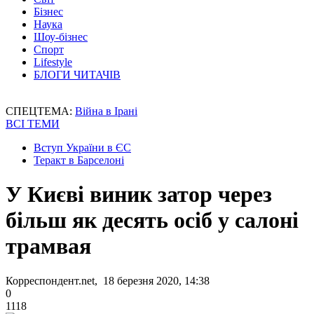
Бізнес
Наука
Шоу-бізнес
Спорт
Lifestyle
БЛОГИ ЧИТАЧІВ
СПЕЦТЕМА:
Війна в Ірані
ВСІ ТЕМИ
Вступ України в ЄС
Теракт в Барселоні
У Києві виник затор через
більш як десять осіб у салоні
трамвая
Корреспондент.net, 18 березня 2020, 14:38
0
1118