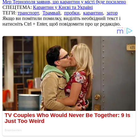
Мер Тернополя заявив, що карантин у місті буде посилено
СПЕЦТЕМА:
Карантин у Києві та Україні
ТЕГИ:
транспорт
,
Трамвай
,
пробки
,
карантин
,
затор
Якщо ви помітили помилку, виділіть необхідний текст і
натисніть Ctrl + Enter, щоб повідомити про це редакцію.