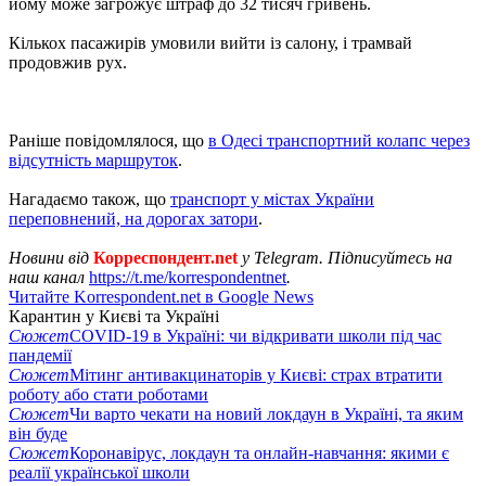
йому може загрожує штраф до 32 тисяч гривень.
Кількох пасажирів умовили вийти із салону, і трамвай
продовжив рух.
Раніше повідомлялося, що
в Одесі транспортний колапс через
відсутність маршруток
.
Нагадаємо також, що
транспорт у містах України
переповнений, на дорогах затори
.
Новини від
Корреспондент.net
у Telegram. Підписуйтесь на
наш канал
https://t.me/korrespondentnet
.
Читайте Korrespondent.net в Google News
Карантин у Києві та Україні
Сюжет
COVID-19 в Україні: чи відкривати школи під час
пандемії
Сюжет
Мітинг антивакцинаторів у Києві: страх втратити
роботу або стати роботами
Сюжет
Чи варто чекати на новий локдаун в Україні, та яким
він буде
Сюжет
Коронавірус, локдаун та онлайн-навчання: якими є
реалії української школи