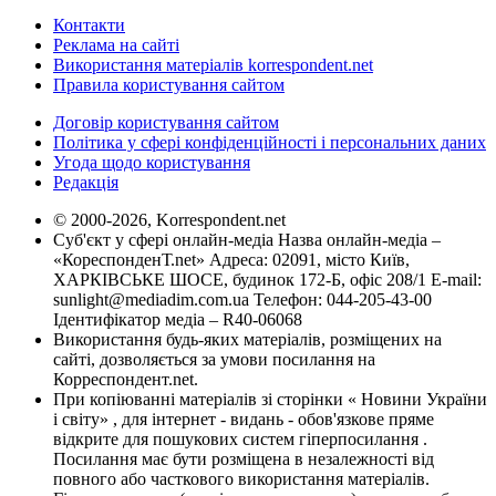
Контакти
Реклама на сайті
Використання матеріалів korrespondent.net
Правила користування сайтом
Договір користування сайтом
Політика у сфері конфіденційності і персональних даних
Угода щодо користування
Редакція
© 2000-2026, Korrespondent.net
Суб'єкт у сфері онлайн-медіа Назва онлайн-медіа –
«КореспонденТ.net» Адреса: 02091, місто Київ,
ХАРКІВСЬКЕ ШОСЕ, будинок 172-Б, офіс 208/1 E-mail:
sunlight@mediadim.com.ua
Телефон: 044-205-43-00
Ідентифікатор медіа – R40-06068
Використання будь-яких матеріалів, розміщених на
сайті, дозволяється за умови посилання на
Корреспондент.net.
При копіюванні матеріалів зі сторінки « Новини України
і світу» , для інтернет - видань - обов'язкове пряме
відкрите для пошукових систем гіперпосилання .
Посилання має бути розміщена в незалежності від
повного або часткового використання матеріалів.